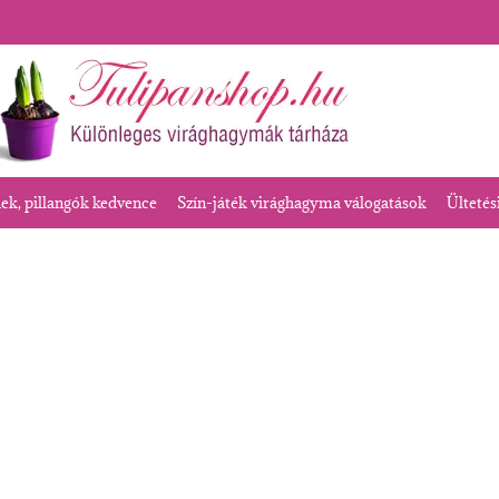
k, pillangók kedvence
Szín-játék virághagyma válogatások
Ültetés