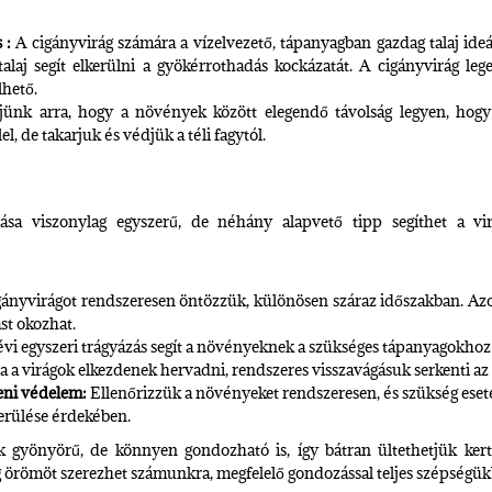
 :
A cigányvirág számára a vízelvezető, tápanyagban gazdag talaj ideál
 talaj segít elkerülni a gyökérrothadás kockázatát. A cigányvirág 
lhető.
ünk arra, hogy a növények között elegendő távolság legyen, hogy 
l, de takarjuk és védjük a téli fagytól.
ása viszonylag egyszerű, de néhány alapvető tipp segíthet a v
ányvirágot rendszeresen öntözzük, különösen száraz időszakban. Azo
st okozhat.
vi egyszeri trágyázás segít a növényeknek a szükséges tápanyagokhoz 
 a virágok elkezdenek hervadni, rendszeres visszavágásuk serkenti az 
eni védelem:
Ellenőrizzük a növényeket rendszeresen, és szükség ese
erülése érdekében.
 gyönyörű, de könnyen gondozható is, így bátran ültethetjük ker
 örömöt szerezhet számunkra, megfelelő gondozással teljes szépségü