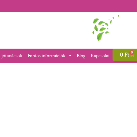
0
0
Ft
i jótanácsok
Fontos információk
Blog
Kapcsolat