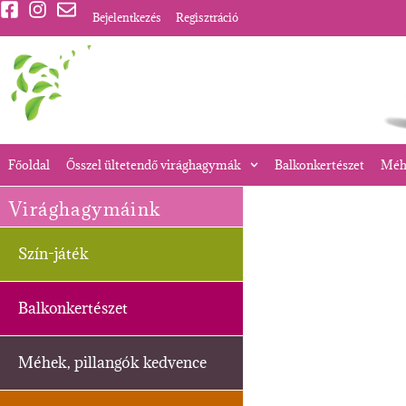
Bejelentkezés
Regisztráció
Főoldal
Ősszel ültetendő virághagymák
Balkonkertészet
Méhe
Virághagymáink
Szín-játék
Balkonkertészet
Méhek, pillangók kedvence