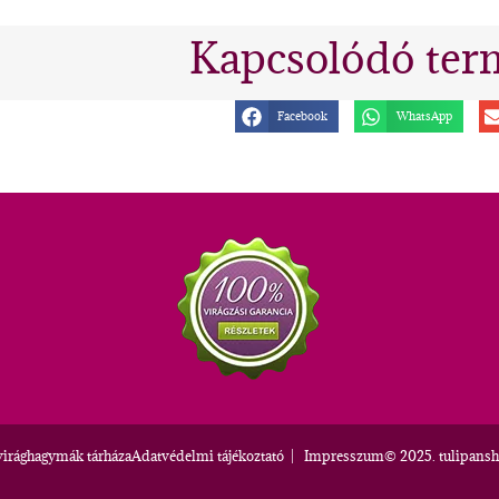
Kapcsolódó ter
Facebook
WhatsApp
virághagymák tárháza
Adatvédelmi tájékoztató
|
Impresszum
© 2025. tulipansh