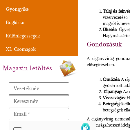
Gyöngyike
Talaj és fekvés
vízelvezetésű
Boglárka
magról is neve
Ültetés:
Ügyelj
Különlegességek
Hagymája áttele
Gondozásuk
XL-Csomagok
A cigányvirág gondoz
elősegítésében.
Magazin letöltés
Öntözés:
A cig
gyökérrothadá
Tápanyag:
Az é
Visszavágás:
Ha
Betegségek ell
betegségek elk
A cigányvirág nemcsak
vidámsága hosszú ideig