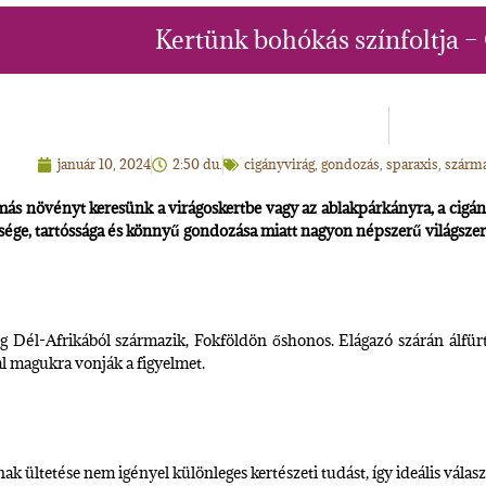
Kertünk bohókás színfoltja –
január 10, 2024
2:50 du.
cigányvirág
,
gondozás
,
sparaxis
,
szárm
ás növényt keresünk a virágoskertbe vagy az ablakpárkányra, a cigány
sége, tartóssága és könnyű gondozása miatt nagyon népszerű világszert
eg Dél-Afrikából származik, Fokföldön őshonos. Elágazó szárán álfür
l magukra vonják a figyelmet.
k ültetése nem igényel különleges kertészeti tudást, így ideális válasz