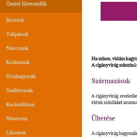
Ősszel ültetendők
Jácintok
Tulipánok
Nárciszok
Ha színes, vidám hagym
Krókuszok
A cigányvirág sokszínű
Díszhagymák
Származásuk
Szellőrózsák
A cigányvirág eredetil
élénk színükkel azonna
Kockásliliom
Ültetése
Nőszirom
Liliomok
A cigányvirág hagymáina