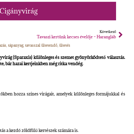
 Cigányvirág
Következő
Tavaszi kertünk kecses évelője – Harangláb
azás
,
tápanyag
,
tavasszal ültetendő
,
ültetés
virág (Sparaxis) különleges és szemet gyönyörködtető választás.
e, bár hazai kertjeinkben még ritka vendég.
tökben hozza színes virágait, amelyek különleges formájukkal és
tás a kezdő zöldfülű kertészek számára is.