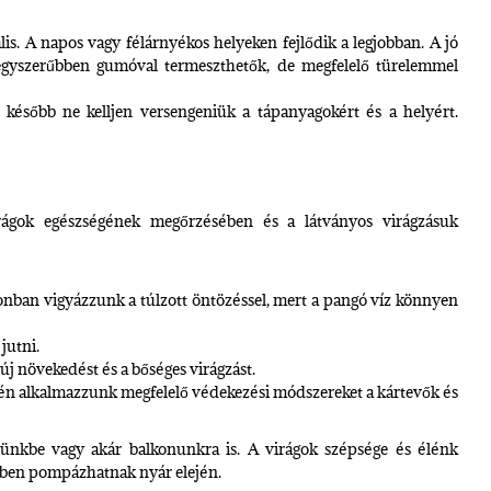
is. A napos vagy félárnyékos helyeken fejlődik a legjobban. A jó
legegyszerűbben gumóval termeszthetők, de megfelelő türelemmel
később ne kelljen versengeniük a tápanyagokért és a helyért.
irágok egészségének megőrzésében és a látványos virágzásuk
nban vigyázzunk a túlzott öntözéssel, mert a pangó víz könnyen
jutni.
új növekedést és a bőséges virágzást.
tén alkalmazzunk megfelelő védekezési módszereket a kártevők és
tünkbe vagy akár balkonunkra is. A virágok szépsége és élénk
kben pompázhatnak nyár elején.