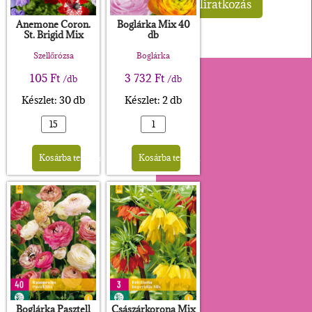
Anemone Coron.
Boglárka Mix 40
St. Brigid Mix
db
Szellőrózsa
Boglárka
105
Ft
3 732
Ft
/db
/db
Készlet: 30 db
Készlet: 2 db
Alternative:
Alternative:
Kosárba teszem
Kosárba teszem
Boglárka Pasztell
Császárkorona Mix