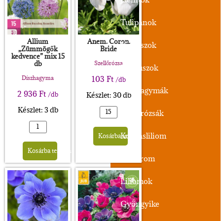
Tulipánok
Allium
Anem. Coron.
Nárciszok
„Zümmögők
Bride
kedvence” mix 15
db
Szellőrózsa
Krókuszok
Díszhagyma
103
Ft
/db
Díszhagymák
2 936
Ft
Készlet: 30 db
/db
Készlet: 3 db
Szellőrózsák
Alternative:
Kockásliliom
Kosárba teszem
Alternative:
Kosárba teszem
Nőszirom
Liliomok
Gyöngyike