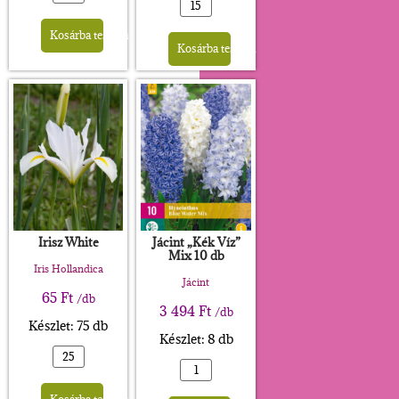
Alternative:
Alternative:
Kosárba teszem
Kosárba teszem
Irisz White
Jácint „Kék Víz”
Mix 10 db
Iris Hollandica
Jácint
65
Ft
/db
3 494
Ft
/db
Készlet: 75 db
Készlet: 8 db
Alternative:
Alternative: