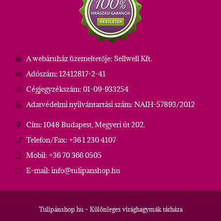
A webáruház üzemeltetője: Sellwell Kft.
Adószám: 12412817-2-41
Cégjegyzékszám: 01-09-933254
Adatvédelmi nyilvántartási szám: NAIH-57893/2012
Cím: 1048 Budapest, Megyeri út 202.
Telefon/Fax: +36 1 230 4107
Mobil: +36 70 366 0505
E-mail: info@tulipanshop.hu
Tulipánshop.hu – Különleges virághagymák tárháza