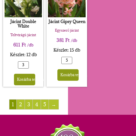
Jácint Double
Jácint Gipsy Queen
White
Egyszerű jácint
Teltvirágú jácint
381
Ft
/db
611
Ft
/db
Készlet: 15 db
Készlet: 12 db
Alternative:
Alternative:
Kosárba teszem
Kosárba teszem
1
2
3
4
5
→