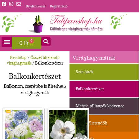
Bejelentkezés
Regisztráció
0
0
Ft
Virághagymáink
Kezdőlap
/
Ősszel ültetendő
virághagymák
/ Balkonkertészet
Szín-játék
Balkonkertészet
Balkonon, cserépbe is ültethető
Balkonkertészet
virághagymák
Méhek, pillangók kedvence
Ősszel ültetendők
Jácintok