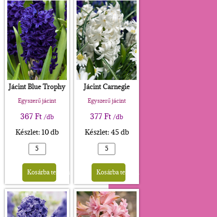
Jácint Blue Trophy
Jácint Carnegie
Egyszerű jácint
Egyszerű jácint
367
Ft
377
Ft
/db
/db
Készlet: 10 db
Készlet: 45 db
Alternative:
Alternative:
Kosárba teszem
Kosárba teszem