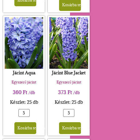
Kosárba teszem
Kosárba teszem
Jácint Aqua
Jácint Blue Jacket
Egyszerű jácint
Egyszerű jácint
360
Ft
373
Ft
/db
/db
Készlet: 25 db
Készlet: 25 db
Alternative:
Alternative:
Kosárba teszem
Kosárba teszem