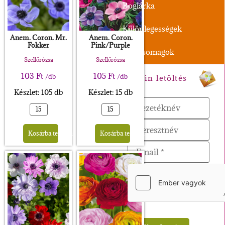
Boglárka
Különlegességek
Anem. Coron. Mr.
Anem. Coron.
Fokker
Pink/Purple
XL-Csomagok
Szellőrózsa
Szellőrózsa
103
Ft
105
Ft
/db
/db
Magazin letöltés
Készlet: 105 db
Készlet: 15 db
Alternative:
Alternative:
Kosárba teszem
Kosárba teszem