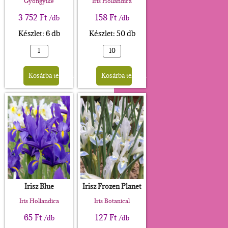
Gyöngyike
Iris Hollandica
3 752
Ft
158
Ft
/db
/db
Készlet: 6 db
Készlet: 50 db
Alternative:
Alternative:
Kosárba teszem
Kosárba teszem
Irisz Blue
Irisz Frozen Planet
Iris Hollandica
Iris Botanical
65
Ft
127
Ft
/db
/db