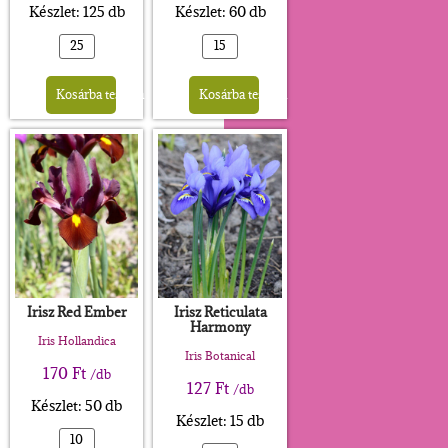
Készlet: 125 db
Készlet: 60 db
Alternative:
Alternative:
Kosárba teszem
Kosárba teszem
Irisz Red Ember
Irisz Reticulata
Harmony
Iris Hollandica
Iris Botanical
170
Ft
/db
127
Ft
/db
Készlet: 50 db
Készlet: 15 db