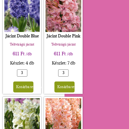
Jácint Double Blue
Jácint Double Pink
Teltvirágú jácint
Teltvirágú jácint
611
Ft
611
Ft
/db
/db
Készlet: 4 db
Készlet: 7 db
Alternative:
Alternative:
Kosárba teszem
Kosárba teszem