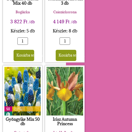
Mix 40 db
3 db
Boglárka
Császárkorona
3 822
Ft
4 149
Ft
/db
/db
Készlet: 5 db
Készlet: 8 db
Alternative:
Alternative:
Kosárba teszem
Kosárba teszem
Gyöngyike Mix 50
Irisz Autumn
db
Princess