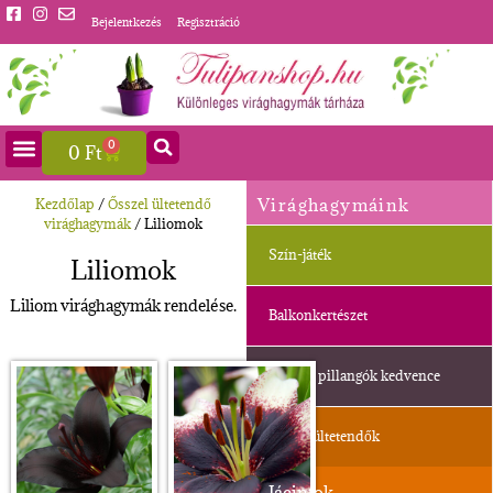
Bejelentkezés
Regisztráció
0
0
Ft
Virághagymáink
Kezdőlap
/
Ősszel ültetendő
virághagymák
/ Liliomok
Szín-játék
Liliomok
Liliom virághagymák rendelése.
Balkonkertészet
Méhek, pillangók kedvence
Ősszel ültetendők
Jácintok