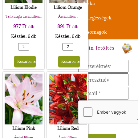
Boglárka
Liliom Elodie
Liliom Orange
Teltvirágú ázsiai liliom
Ázsiai liliom
Különlegességek
977
Ft
891
Ft
/db
/db
XL-Csomagok
Készlet: 6 db
Készlet: 6 db
Magazin letöltés
Alternative:
Alternative:
Kosárba teszem
Kosárba teszem
Liliom Pink
Liliom Red
Ázsiai liliom
Ázsiai liliom