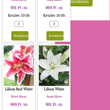
891
Ft
969
Ft
/db
/db
Készlet: 10 db
Készlet: 10 db
Alternative:
Alternative:
Kosárba teszem
Kosárba teszem
Liliom Red-White
Liliom White
Keleti liliom
Ázsiai liliom
969
Ft
891
Ft
/db
/db