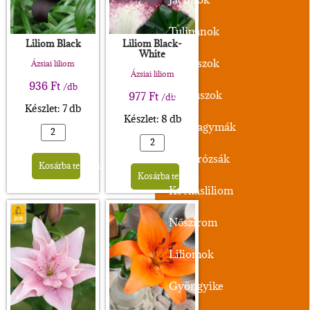
Tulipánok
Liliom Black
Liliom Black-
White
Nárciszok
Ázsiai liliom
Ázsiai liliom
936
Ft
/db
Krókuszok
977
Ft
/db
Készlet: 7 db
Készlet: 8 db
Díszhagymák
Alternative:
Szellőrózsák
Alternative:
Kosárba teszem
Kosárba teszem
Kockásliliom
Nőszirom
Liliomok
Gyöngyike