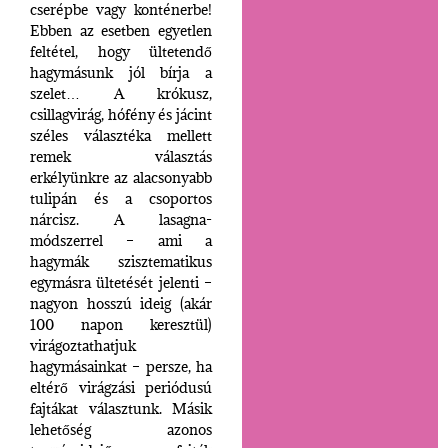
cserépbe vagy konténerbe!
Ebben az esetben egyetlen
feltétel, hogy ültetendő
hagymásunk jól bírja a
szelet… A krókusz,
csillagvirág, hófény és jácint
széles választéka mellett
remek választás
erkélyünkre az alacsonyabb
tulipán és a csoportos
nárcisz. A lasagna-
módszerrel – ami a
hagymák szisztematikus
egymásra ültetését jelenti –
nagyon hosszú ideig (akár
100 napon keresztül)
virágoztathatjuk
hagymásainkat – persze, ha
eltérő virágzási periódusú
fajtákat választunk. Másik
lehetőség azonos