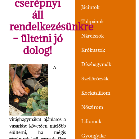
cserépnyi
Jácintok
áll
Tulipánok
rendelkezésünkre
– ültetni jó
Nárciszok
dolog!
Krókuszok
Díszhagymák
A
Szellőrózsák
Kockásliliom
Nőszirom
virághagymákat ajánlatos a
Liliomok
vásárlást követően mielőbb
elültetni, ha mégis
Gyöngyike
tárolnunk kell, tartsuk őket