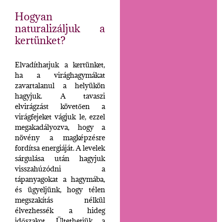
Hogyan
naturalizáljuk a
kertünket?
Elvadíthatjuk a kertünket,
ha a virághagymákat
zavartalanul a helyükön
hagyjuk. A tavaszi
elvirágzást követően a
virágfejeket vágjuk le, ezzel
megakadályozva, hogy a
növény a magképzésre
fordítsa energiáját. A levelek
sárgulása után hagyjuk
visszahúzódni a
tápanyagokat a hagymába,
és ügyeljünk, hogy télen
megszakítás nélkül
élvezhessék a hideg
időszakot. Ültethetjük a