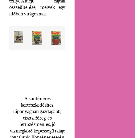
tenyészidejű fajták
összeültetése, melyek egy
időben virágoznak.
A konténeres
kertészkedéshez
tápanyagban gazdagabb,
tiszta, féreg-és
fertőzésmentes, jó
vízmegkötő képességű talajt
javaslunk. Konténer esetén