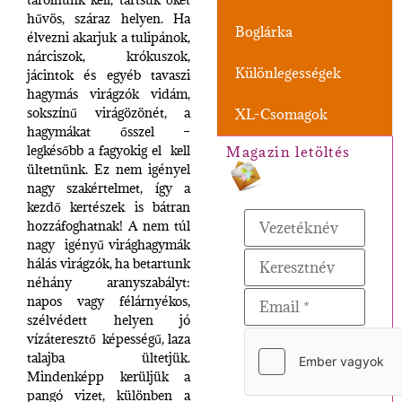
hűvös, száraz helyen. Ha
Boglárka
élvezni akarjuk a tulipánok,
nárciszok, krókuszok,
Különlegességek
jácintok és egyéb tavaszi
hagymás virágzók vidám,
sokszínű virágözönét, a
XL-Csomagok
hagymákat ősszel –
legkésőbb a fagyokig el kell
Magazin letöltés
ültetnünk. Ez nem igényel
nagy szakértelmet, így a
kezdő kertészek is bátran
hozzáfoghatnak! A nem túl
nagy igényű virághagymák
hálás virágzók, ha betartunk
néhány aranyszabályt:
napos vagy félárnyékos,
szélvédett helyen jó
vízáteresztő képességű, laza
talajba ültetjük.
Mindenképp kerüljük a
pangó vizet, különben a