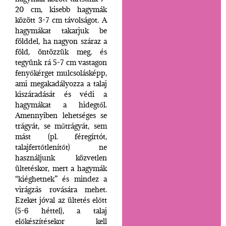
20 cm, kisebb hagymák
között 3-7 cm távolságot. A
hagymákat takarjuk be
földdel, ha nagyon száraz a
föld, öntözzük meg, és
tegyünk rá 5-7 cm vastagon
fenyőkérget mulcsolásképp,
ami megakadályozza a talaj
kiszáradását és védi a
hagymákat a hidegtől.
Amennyiben lehetséges se
trágyát, se műtrágyát, sem
mást (pl. féregírtót,
talajfertőtlenítőt) ne
használjunk közvetlen
ültetéskor, mert a hagymák
“kiéghetnek” és mindez a
virágzás rovására mehet.
Ezeket jóval az ültetés előtt
(5-6 héttel), a talaj
előkészítésekor kell