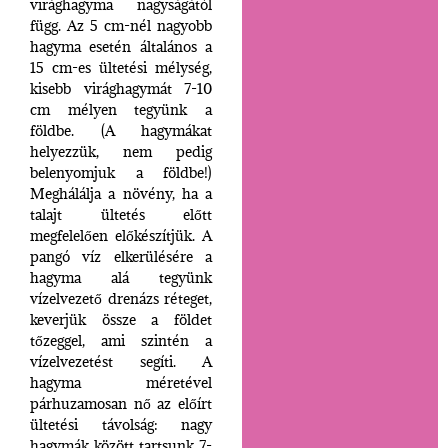
virághagyma nagyságától
függ. Az 5 cm-nél nagyobb
hagyma esetén általános a
15 cm-es ültetési mélység,
kisebb virághagymát 7-10
cm mélyen tegyünk a
földbe. (A hagymákat
helyezzük, nem pedig
belenyomjuk a földbe!)
Meghálálja a növény, ha a
talajt ültetés előtt
megfelelően előkészítjük. A
pangó víz elkerülésére a
hagyma alá tegyünk
vízelvezető drenázs réteget,
keverjük össze a földet
tőzeggel, ami szintén a
vízelvezetést segíti. A
hagyma méretével
párhuzamosan nő az előírt
ültetési távolság: nagy
hagymák között tartsunk 7-