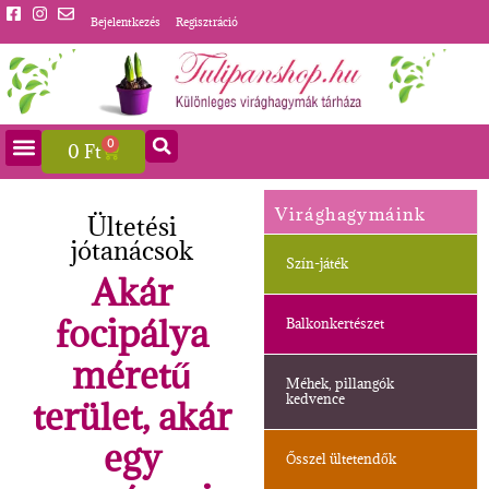
Bejelentkezés
Regisztráció
0
0
Ft
Virághagymáink
Ültetési
jótanácsok
Szín-játék
Akár
focipálya
Balkonkertészet
méretű
Méhek, pillangók
kedvence
terület, akár
egy
Ősszel ültetendők