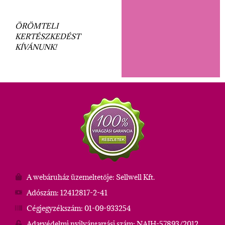
ÖRÖMTELI
KERTÉSZKEDÉST
KÍVÁNUNK!
A webáruház üzemeltetője: Sellwell Kft.
Adószám: 12412817-2-41
Cégjegyzékszám: 01-09-933254
Adatvédelmi nyilvántartási szám: NAIH-57893/2012