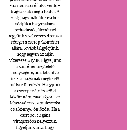
-ha nem cseréljük évente –
trágyázzuk meg a földet. A
virághagymák ültetésekor
védjük a hagymákat a
rothadástól, ültetésnél
tegyünk vízelvezető drenázs
réteget a cserép/konténer
aljára, továbbá figylejünk,
hogy legyen az alján
vízelvezető lyuk. Figyeljünk
a konténer megfelelő
mélységére, ami lehetővé
teszi a hagymák megfelelő
mélyre ültetését. Hagyjunk
a cserép széle és a föld
között némi távolságot – ez
lehetővé teszi a mulcsozást
és a könnyű öntözést. Ha a
cserepet elegáns
virágtartóba helyezzük,
figyeljünk arra, hogy