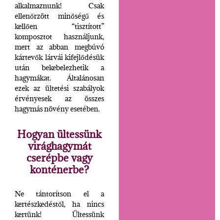
alkalmaznunk! Csak
ellenőrzött minőségű és
kellően “tisztított”
komposztot használjunk,
mert az abban megbúvó
kártevők lárvái kifejlődésük
után bekebelezhetik a
hagymákat. Általánosan
ezek az ültetési szabályok
érvényesek az összes
hagymás növény esetében.
Hogyan ültessünk
virághagymát
cserépbe vagy
konténerbe?
Ne tántorítson el a
kertészkedéstől, ha nincs
kertünk! Ültessünk