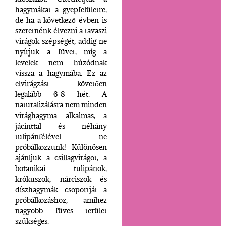
hagymákat a gyepfelületre,
de ha a következő évben is
szeretnénk élvezni a tavaszi
virágok szépségét, addig ne
nyírjuk a füvet, míg a
levelek nem húzódnak
vissza a hagymába. Ez az
elvirágzást követően
legalább 6-8 hét. A
naturalizálásra nem minden
virághagyma alkalmas, a
jácinttal és néhány
tulipánfélével ne
próbálkozzunk! Különösen
ajánljuk a csillagvirágot, a
botanikai tulipánok,
krókuszok, nárciszok és
díszhagymák csoportját a
próbálkozáshoz, amihez
nagyobb füves terület
szükséges.