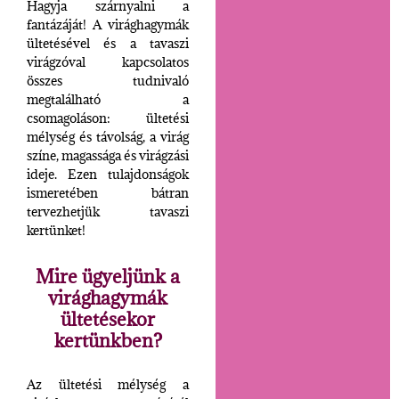
Hagyja szárnyalni a
fantázáját! A virághagymák
ültetésével és a tavaszi
virágzóval kapcsolatos
összes tudnivaló
megtalálható a
csomagoláson: ültetési
mélység és távolság, a virág
színe, magassága és virágzási
ideje. Ezen tulajdonságok
ismeretében bátran
tervezhetjük tavaszi
kertünket!
Mire ügyeljünk a
virághagymák
ültetésekor
kertünkben?
Az ültetési mélység a