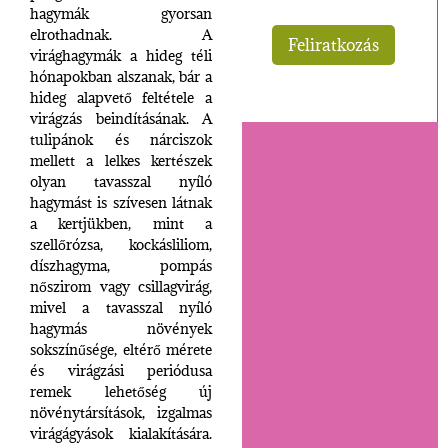
hagymák gyorsan
elrothadnak. A
virághagymák a hideg téli
hónapokban alszanak, bár a
hideg alapvető feltétele a
virágzás beindításának. A
tulipánok és nárciszok
mellett a lelkes kertészek
olyan tavasszal nyíló
hagymást is szívesen látnak
a kertjükben, mint a
szellőrózsa, kockásliliom,
díszhagyma, pompás
nőszirom vagy csillagvirág,
mivel a tavasszal nyíló
hagymás növények
sokszínűsége, eltérő mérete
és virágzási periódusa
remek lehetőség új
növénytársítások, izgalmas
virágágyások kialakítására.