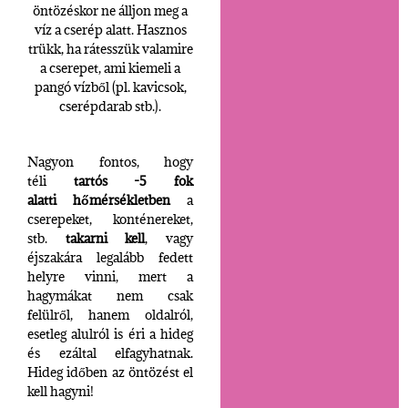
öntözéskor ne álljon meg a
víz a cserép alatt. Hasznos
trükk, ha rátesszük valamire
a cserepet, ami kiemeli a
pangó vízből (pl. kavicsok,
cserépdarab stb.).
Nagyon fontos, hogy
téli
tartós -5 fok
alatti hőmérsékletben
a
cserepeket, konténereket,
stb.
takarni kell
, vagy
éjszakára legalább fedett
helyre vinni, mert a
hagymákat nem csak
felülről, hanem oldalról,
esetleg alulról is éri a hideg
és ezáltal elfagyhatnak.
Hideg időben az öntözést el
kell hagyni!