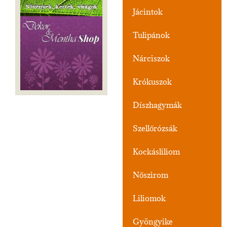
Jácintok
Tulipánok
Nárciszok
Krókuszok
Díszhagymák
Szellőrózsák
Kockásliliom
Nőszirom
Liliomok
Gyöngyike