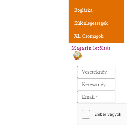
Boglárka
Különlegességek
XL-Csomagok
Magazin letöltés