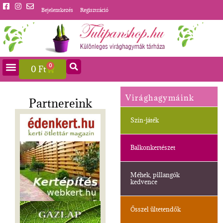
Bejelentkezés
Regisztráció
0
0
Ft
Virághagymáink
Partnereink
Szín-játék
Balkonkertészet
Méhek, pillangók
kedvence
Ősszel ültetendők