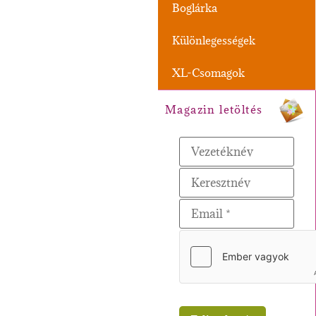
Boglárka
Különlegességek
XL-Csomagok
Magazin letöltés