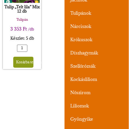
Tulip „Telt lila” Mix
12 db
Tulipánok
Tulipán
Nárciszok
3 353
Ft
/db
Készlet: 5 db
Krókuszok
Díszhagymák
Alternative:
Kosárba teszem
Szellőrózsák
Kockásliliom
Nőszirom
Liliomok
Gyöngyike