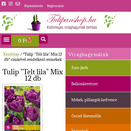
Bejelentkezés
Regisztráció
0
0
Ft
Virághagymáink
Kezdőlap
/ “Tulip "Telt lila" Mix 12
db” címkével rendelkező termékek
Szín-játék
Tulip "Telt lila" Mix
12 db
Balkonkertészet
Méhek, pillangók kedvence
Ősszel ültetendők
Jácintok