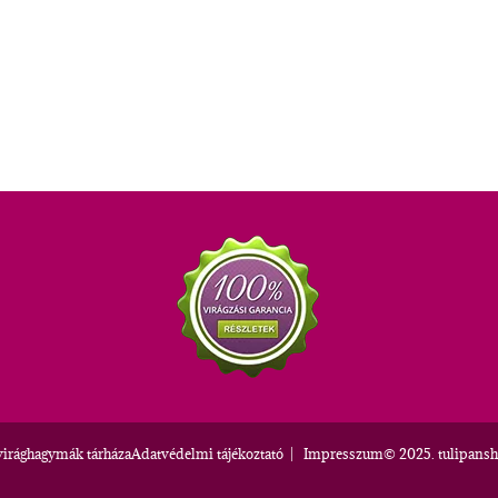
virághagymák tárháza
Adatvédelmi tájékoztató
|
Impresszum
© 2025. tulipansh