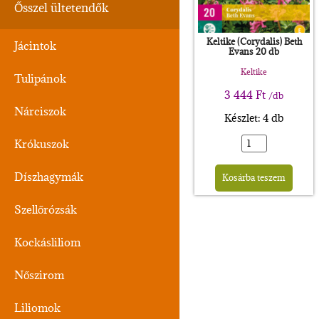
Ősszel ültetendők
Keltike (Corydalis) Beth
Jácintok
Evans 20 db
Keltike
Tulipánok
3 444
Ft
/db
Nárciszok
Készlet: 4 db
Krókuszok
Alte
Díszhagymák
Kosárba teszem
Szellőrózsák
Kockásliliom
Nőszirom
Liliomok