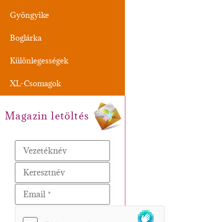
Gyöngyike
Boglárka
Különlegességek
XL-Csomagok
Magazin letöltés