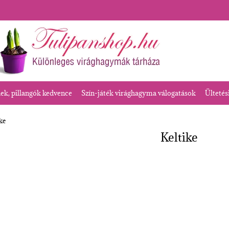
k, pillangók kedvence
Szín-játék virághagyma válogatások
Ültetés
ike
Keltike