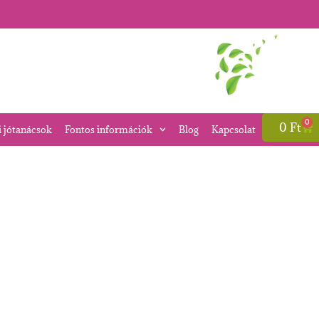
0
0
Ft
i jótanácsok
Fontos információk
Blog
Kapcsolat