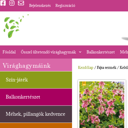
Bejelentkezés
Regisztráció
Főoldal
Ősszel ültetendő virághagymák
Balkonkertészet
Méhe
Virághagymáink
Kezdőlap
/ Fajta termék / Kelt
Szín-játék
Balkonkertészet
Méhek, pillangók kedvence