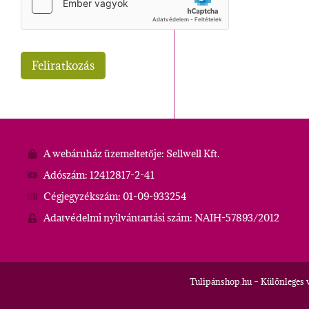
A webáruház üzemeltetője: Sellwell Kft.
Adószám: 12412817-2-41
Cégjegyzékszám: 01-09-933254
Adatvédelmi nyilvántartási szám: NAIH-57893/2012
Tulipánshop.hu – Különleges 