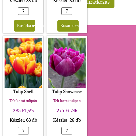
Készlet: 28 db
Készlet: 35 db
Alternative:
Alternative:
Kosárba teszem
Kosárba teszem
Tulip Shell
Tulip Showcase
Telt korai tulipán
Telt korai tulipán
285
Ft
275
Ft
/db
/db
Készlet: 63 db
Készlet: 28 db