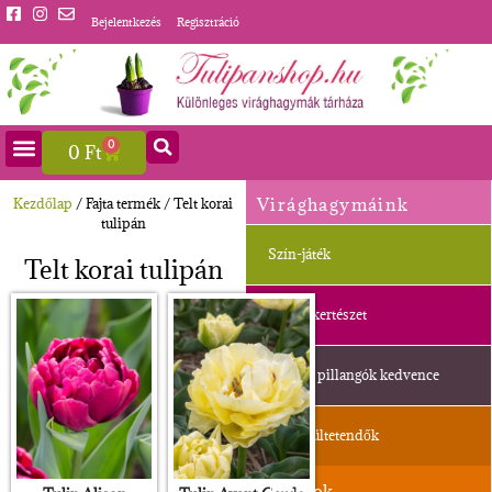
Bejelentkezés
Regisztráció
0
0
Ft
Virághagymáink
Kezdőlap
/ Fajta termék / Telt korai
tulipán
Szín-játék
Telt korai tulipán
Balkonkertészet
Méhek, pillangók kedvence
Ősszel ültetendők
Jácintok