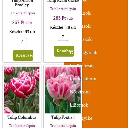
Tulip Alison
Tulip Avant Garde
Bradley
Telt korai tulipán
Tulipánok
Telt korai tulipán
285
Ft
/db
267
Ft
/db
Nárciszok
Készlet: 28 db
Készlet: 63 db
Krókuszok
Alternative:
Alternative:
Kosárba teszem
Díszhagymák
Kosárba teszem
Szellőrózsák
Kockásliliom
Nőszirom
Liliomok
Tulip Columbus
Tulip Foxtrot
Gyöngyike
Telt korai tulipán
Telt korai tulipán