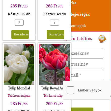
Boglárka
285
Ft
268
Ft
/db
/db
Készlet: 35 db
Készlet: 49 db
Különlegességek
XL-Csomagok
Alternative:
Alternative:
Kosárba teszem
Kosárba teszem
Magazin letöltés
Tulip Mondial
Tulip Royal Acres
Telt korai tulipán
Telt korai tulipán
285
Ft
269
Ft
/db
/db