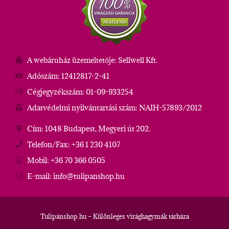
A webáruház üzemeltetője: Sellwell Kft.
Adószám: 12412817-2-41
Cégjegyzékszám: 01-09-933254
Adatvédelmi nyilvántartási szám: NAIH-57893/2012
Cím: 1048 Budapest, Megyeri út 202.
Telefon/Fax: +36 1 230 4107
Mobil: +36 70 366 0505
E-mail: info@tulipanshop.hu
Tulipánshop.hu – Különleges virághagymák tárháza