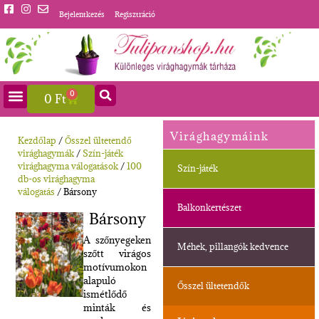
Bejelentkezés
Regisztráció
0
0
Ft
Virághagymáink
Kezdőlap
/
Ősszel ültetendő
virághagymák
/
Szín-játék
virághagyma válogatások
/
100
Szín-játék
db-os virághagyma
válogatás
/ Bársony
Balkonkertészet
Bársony
A szőnyegeken
Méhek, pillangók kedvence
szőtt virágos
motívumokon
alapuló
Ősszel ültetendők
ismétlődő
minták és