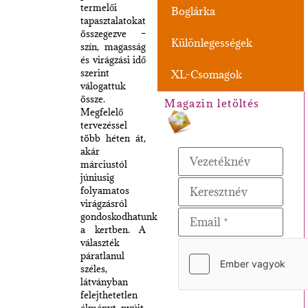
termelői
Boglárka
tapasztalatokat
összegezve –
Különlegességek
szín, magasság
és virágzási idő
szerint
XL-Csomagok
válogattuk
össze.
Magazin letöltés
Megfelelő
tervezéssel
több héten át,
akár
márciustól
júniusig
folyamatos
virágzásról
gondoskodhatunk
a kertben. A
választék
páratlanul
széles,
látványban
felejthetetlen
élményt nyújt.