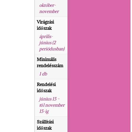
október-
november
Virágzási
időszak
április-
június (2
periódusban)
Minimális
rendelésszám
1 db
Rendelési
időszak
június 15 –
től november
15-ig
Szállítási
időszak