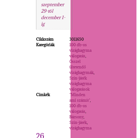
szeptember
29-től
december 1-
ig
Cikkszám
3011650
Kategóriák
100 db-os
virághagyma
válogatás
,
Ősszel
ültetendő
virághagymák
,
Szín-játék
virághagyma
válogatások
Címkék
"Minden
ami számít"
,
100 db-os
válogatás
,
Bársony
,
Szín-játék
,
virághagyma
26