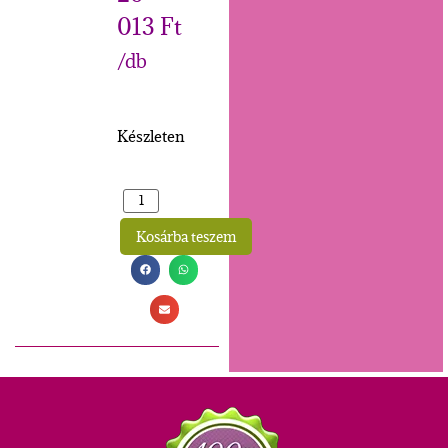
013
Ft
/db
Készleten
Kosárba teszem
Alternative: