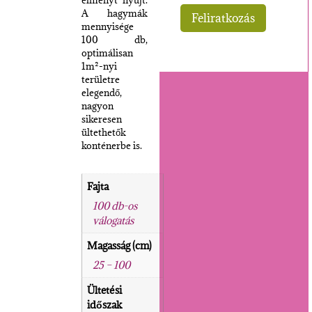
A hagymák
mennyisége
100 db,
optimálisan
1m²-nyi
területre
elegendő,
nagyon
sikeresen
ültethetők
konténerbe is.
Fajta
100 db-os
válogatás
Magasság (cm)
25 – 100
Ültetési
időszak