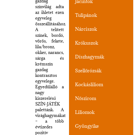
gazdag
Jácintok
színvilág adta
az ihletet ezen
Tulipánok
egyveleg
összeállításához.
Nárciszok
A telített
színek, bordó,
vörös, fekete,
Krókuszok
lila/bronz,
okker, narancs,
Díszhagymák
sárga és
krémszín
gazdag
Szellőrózsák
kontrasztos
egyvelege.
Kockásliliom
Egyedülálló a
nagy
Nőszirom
kiszerelésű
SZÍN-JÁTÉK
palettánk. A
Liliomok
virághagymákat
– a több
Gyöngyike
évtizedes
pozitív