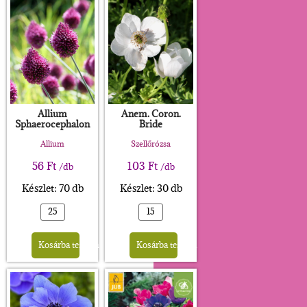
Allium
Anem. Coron.
Sphaerocephalon
Bride
Allium
Szellőrózsa
56
Ft
103
Ft
/db
/db
Készlet: 70 db
Készlet: 30 db
Alternative:
Alternative:
Kosárba teszem
Kosárba teszem