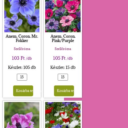
Anem. Coron. Mr.
Anem. Coron.
Fokker
Pink/Purple
Szellőrózsa
Szellőrózsa
103
Ft
105
Ft
/db
/db
Készlet: 105 db
Készlet: 15 db
Alternative:
Alternative:
Kosárba teszem
Kosárba teszem