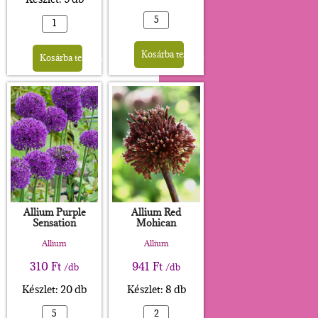
Alternative:
Alternative:
Kosárba teszem
Kosárba teszem
Allium Purple
Allium Red
Sensation
Mohican
Allium
Allium
310
Ft
941
Ft
/db
/db
Készlet: 20 db
Készlet: 8 db