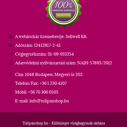
A webáruház üzemeltetője: Sellwell Kft.
Adószám: 12412817-2-41
Cégjegyzékszám: 01-09-933254
Adatvédelmi nyilvántartási szám: NAIH-57893/2012
Cím: 1048 Budapest, Megyeri út 202.
Telefon/Fax: +36 1 230 4107
Mobil: +36 70 366 0505
E-mail: info@tulipanshop.hu
Tulipánshop.hu – Különleges virághagymák tárháza