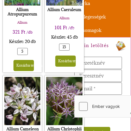
Boglárka
Allium
Allium Caeruleum
Atropurpureum
Különlegességek
Allium
Allium
101
Ft
/db
XL-Csomagok
321
Ft
/db
Készlet: 45 db
Készlet: 20 db
Magazin letöltés
Alternative:
Alternative:
Kosárba teszem
Kosárba teszem
Allium Cameleon
Allium Christophii