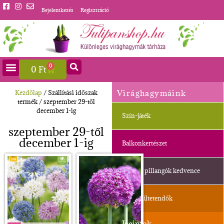
Bejelentkezés
Regisztráció
0
0
Ft
Virághagymáink
Kezdőlap
/ Szállítási időszak
termék / szeptember 29-től
december 1-ig
Szín-játék
szeptember 29-től
december 1-ig
Balkonkertészet
Méhek, pillangók kedvence
Ősszel ültetendők
Jácintok