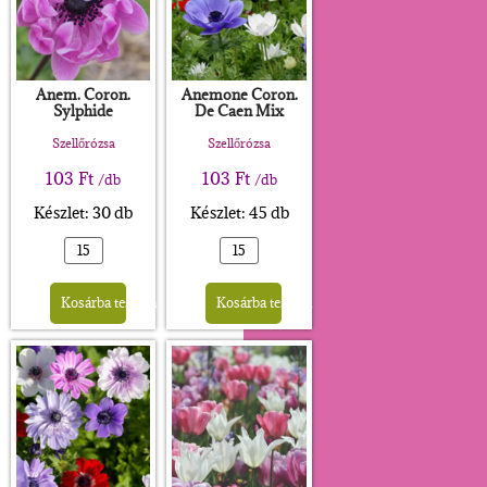
Anem. Coron.
Anemone Coron.
Sylphide
De Caen Mix
Szellőrózsa
Szellőrózsa
103
Ft
103
Ft
/db
/db
Készlet: 30 db
Készlet: 45 db
Alternative:
Alternative:
Kosárba teszem
Kosárba teszem