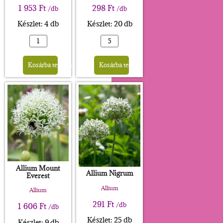
1 953
Ft
298
Ft
/db
/db
Készlet: 4 db
Készlet: 20 db
Alternative:
Alternative:
Kosárba teszem
Kosárba teszem
Allium Mount
Allium Nigrum
Everest
Allium
Allium
291
Ft
/db
1 606
Ft
/db
Készlet: 25 db
Készlet: 9 db