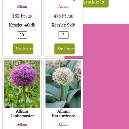
Allium
Allium
162
Ft
475
Ft
/db
/db
Készlet: 40 db
Készlet: 9 db
Alternative:
Alternative:
Kosárba teszem
Kosárba teszem
Allium
Allium
Globemaster
Karataviense
Allium
Allium