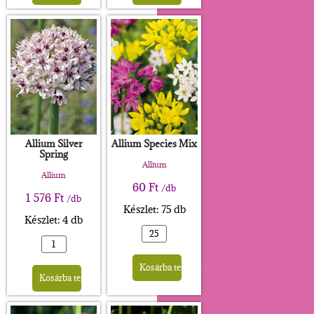
Allium Silver
Allium Species Mix
Spring
Allium
Allium
60
Ft
/db
1 576
Ft
/db
Készlet: 75 db
Készlet: 4 db
Alternative:
Alternative:
Kosárba teszem
Kosárba teszem