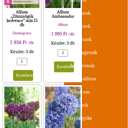
Allium
Allium
Tulipánok
„Zümmögők
Ambassador
kedvence” mix 15
db
Allium
Nárciszok
Díszhagyma
1 995
Ft
/db
Krókuszok
2 936
Ft
Készlet: 3 db
/db
Készlet: 3 db
Díszhagymák
Alternative:
Szellőrózsák
Kosárba teszem
Alternative:
Kosárba teszem
Kockásliliom
Nőszirom
Liliomok
Gyöngyike