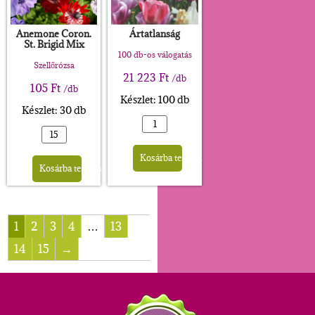
Anemone Coron.
Ártatlanság
St. Brigid Mix
100 db-os válogatás
Szellőrózsa
21 223
Ft
/db
105
Ft
/db
Készlet: 100 db
Készlet: 30 db
Alternative:
Alternative:
Kosárba teszem
Kosárba teszem
1
2
3
4
…
13
14
15
→