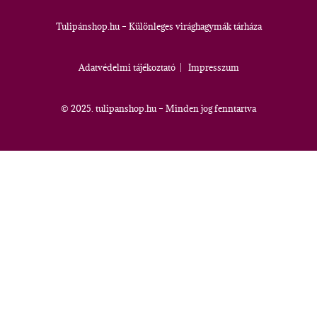
Tulipánshop.hu – Különleges virághagymák tárháza
Adatvédelmi tájékoztató
|
Impresszum
© 2025. tulipanshop.hu – Minden jog fenntartva