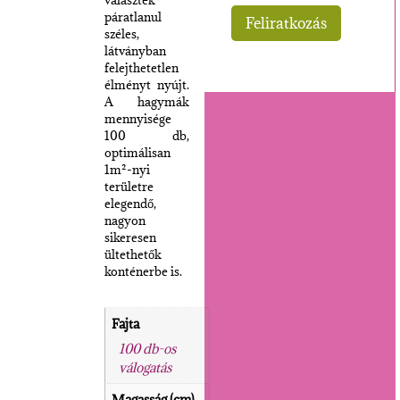
páratlanul
széles,
látványban
felejthetetlen
élményt nyújt.
A hagymák
mennyisége
100 db,
optimálisan
1m²-nyi
területre
elegendő,
nagyon
sikeresen
ültethetők
konténerbe is.
Fajta
100 db-os
válogatás
Magasság (cm)