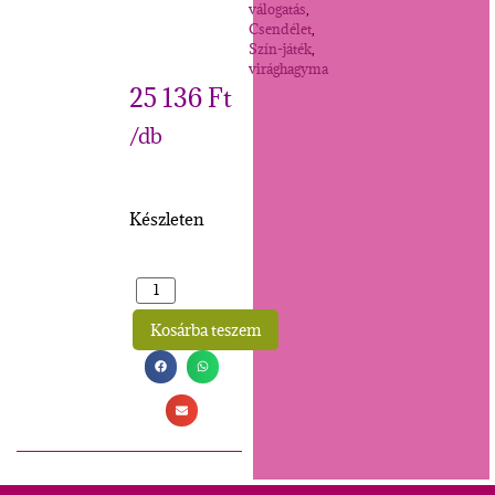
válogatás
,
Csendélet
,
Szín-játék
,
virághagyma
25 136
Ft
/db
Készleten
Kosárba teszem
Alternative: