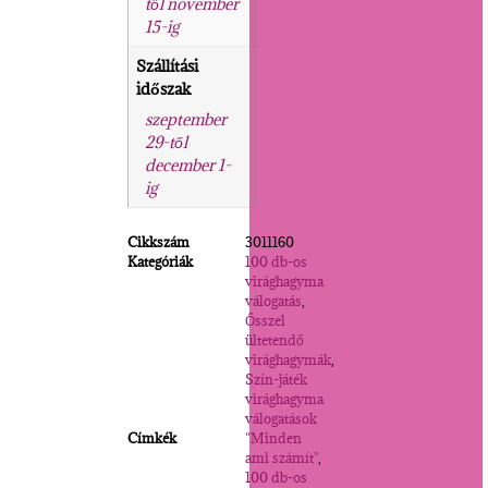
től november
15-ig
Szállítási
időszak
szeptember
29-től
december 1-
ig
Cikkszám
3011160
Kategóriák
100 db-os
virághagyma
válogatás
,
Ősszel
ültetendő
virághagymák
,
Szín-játék
virághagyma
válogatások
Címkék
"Minden
ami számít"
,
100 db-os