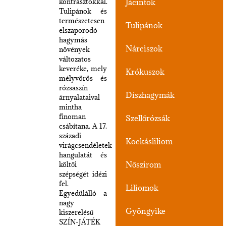
kontrasztokkal.
Jácintok
Tulipánok és
természetesen
Tulipánok
elszaporodó
hagymás
Nárciszok
növények
változatos
keveréke, mely
Krókuszok
mélyvörös és
rózsaszín
Díszhagymák
árnyalataival
mintha
finoman
Szellőrózsák
csábítana. A 17.
századi
Kockásliliom
virágcsendéletek
hangulatát és
Nőszirom
költői
szépségét idézi
fel.
Liliomok
Egyedülálló a
nagy
Gyöngyike
kiszerelésű
SZÍN-JÁTÉK