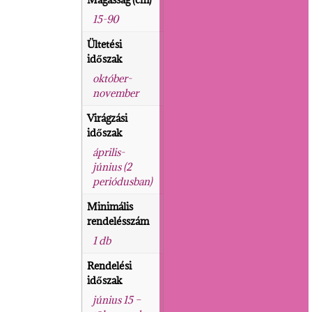
15-90
Ültetési
időszak
október-
november
Virágzási
időszak
április-
június (2
periódusban)
Minimális
rendelésszám
1 db
Rendelési
időszak
június 15 –