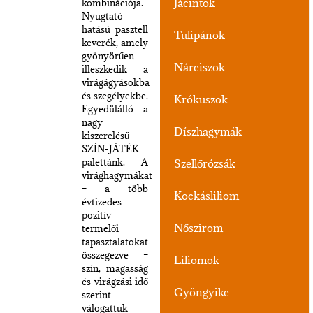
Jácintok
kombinációja.
Nyugtató
hatású pasztell
Tulipánok
keverék, amely
gyönyörűen
Nárciszok
illeszkedik a
virágágyásokba
és szegélyekbe.
Krókuszok
Egyedülálló a
nagy
Díszhagymák
kiszerelésű
SZÍN-JÁTÉK
palettánk. A
Szellőrózsák
virághagymákat
– a több
Kockásliliom
évtizedes
pozitív
Nőszirom
termelői
tapasztalatokat
összegezve –
Liliomok
szín, magasság
és virágzási idő
Gyöngyike
szerint
válogattuk