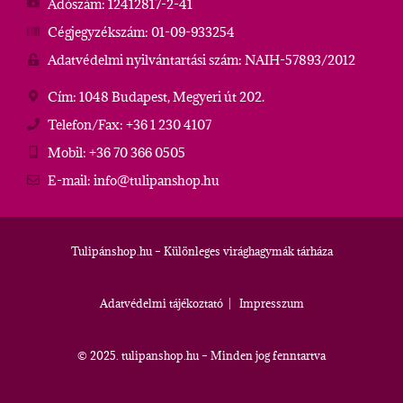
Adószám: 12412817-2-41
Cégjegyzékszám: 01-09-933254
Adatvédelmi nyilvántartási szám: NAIH-57893/2012
Cím: 1048 Budapest, Megyeri út 202.
Telefon/Fax: +36 1 230 4107
Mobil: +36 70 366 0505
E-mail: info@tulipanshop.hu
Tulipánshop.hu – Különleges virághagymák tárháza
Adatvédelmi tájékoztató
|
Impresszum
© 2025. tulipanshop.hu – Minden jog fenntartva