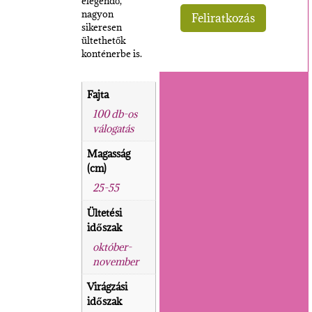
elegendő,
nagyon
sikeresen
ültethetők
konténerbe is.
Fajta
100 db-os
válogatás
Magasság
(cm)
25-55
Ültetési
időszak
október-
november
Virágzási
időszak