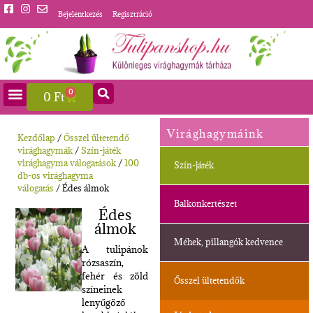
Bejelentkezés
Regisztráció
0
0
Ft
Virághagymáink
Kezdőlap
/
Ősszel ültetendő
virághagymák
/
Szín-játék
virághagyma válogatások
/
100
Szín-játék
db-os virághagyma
válogatás
/ Édes álmok
Balkonkertészet
Édes
álmok
Méhek, pillangók kedvence
A tulipánok
rózsaszín,
fehér és zöld
Ősszel ültetendők
színeinek
lenyűgöző