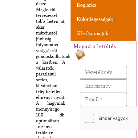
össze.
Boglárka
Megfelelő
tervezéssel
Különlegességek
több héten át,
akár
márciustól
XL-Csomagok
júniusig
folyamatos
Magazin letöltés
virágzásról
gondoskodhatunk
a kertben. A
választék
páratlanul
széles,
látványban
felejthetetlen
élményt nyújt.
A hagymák
mennyisége
100 db,
optimálisan
1m²-nyi
területre