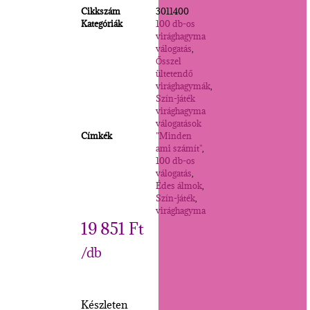
Cikkszám
3011400
Kategóriák
100 db-os
virághagyma
válogatás
,
Ősszel
ültetendő
virághagymák
,
Szín-játék
virághagyma
válogatások
Címkék
"Minden
ami számít"
,
100 db-os
válogatás
,
Édes álmok
,
Szín-játék
,
virághagyma
19 851
Ft
/db
Készleten