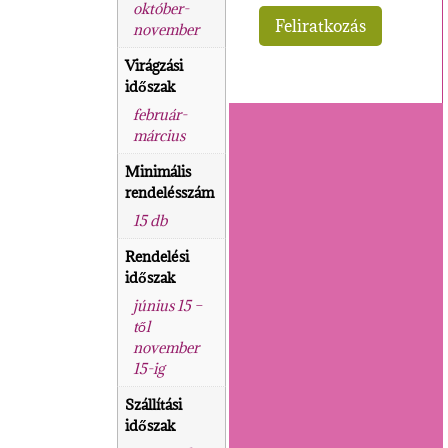
október-
november
Virágzási
időszak
február-
március
Minimális
rendelésszám
15 db
Rendelési
időszak
június 15 –
től
november
15-ig
Szállítási
időszak