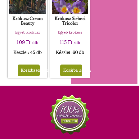
Krókusz Cream
Krókusz Sieberi
Beauty
Tricolor
Egyéb krókusz
Egyéb krókusz
109
Ft
115
Ft
/db
/db
Készlet: 45 db
Készlet: 60 db
Kosárba teszem
Kosárba teszem