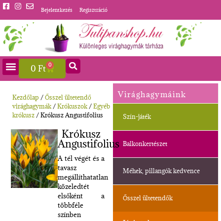
Bejelentkezés
Regisztráció
0
0
Ft
Virághagymáink
Kezdőlap
/
Ősszel ültetendő
virághagymák
/
Krókuszok
/
Egyéb
krókusz
/ Krókusz Angustifolius
Szín-játék
Krókusz
Angustifolius
Balkonkertészet
A tél végét és a
tavasz
Méhek, pillangók kedvence
megállíthatatlan
közeledtét
elsőként a
Ősszel ültetendők
többféle
színben