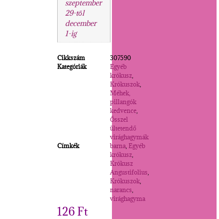
szeptember
29-től
december
1-ig
Cikkszám
307590
Kategóriák
Egyéb
krókusz
,
Krókuszok
,
Méhek,
pillangók
kedvence
,
Ősszel
ültetendő
virághagymák
Címkék
barna
,
Egyéb
krókusz
,
Krókusz
Angustifolius
,
Krókuszok
,
narancs
,
virághagyma
126
Ft