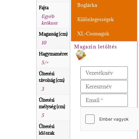
Boglárka
Fajta
Egyéb
Különlegességek
krókusz
XL-Csomagok
Magasság (cm)
10
Magazin letöltés
Hagymaméret
5/+
Ültetési
távolság (cm)
3
Ültetési
mélység (cm)
5
Ültetési
időszak