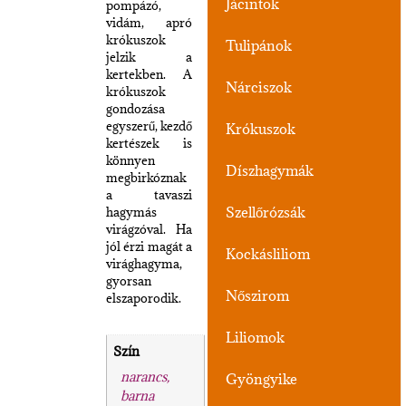
Jácintok
pompázó,
vidám, apró
krókuszok
Tulipánok
jelzik a
kertekben. A
Nárciszok
krókuszok
gondozása
egyszerű, kezdő
Krókuszok
kertészek is
könnyen
Díszhagymák
megbirkóznak
a tavaszi
Szellőrózsák
hagymás
virágzóval. Ha
jól érzi magát a
Kockásliliom
virághagyma,
gyorsan
Nőszirom
elszaporodik.
Liliomok
Szín
narancs,
Gyöngyike
barna