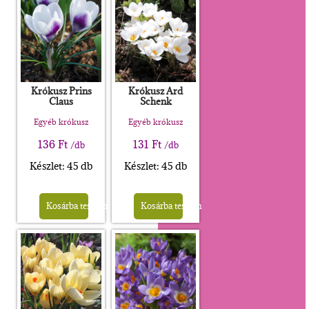
Krókusz Prins
Krókusz Ard
Claus
Schenk
Egyéb krókusz
Egyéb krókusz
136
Ft
131
Ft
/db
/db
Készlet: 45 db
Készlet: 45 db
Kosárba teszem
Kosárba teszem