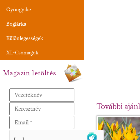
Gyöngyike
Boglárka
Különlegességek
XL-Csomagok
Magazin letöltés
További aján