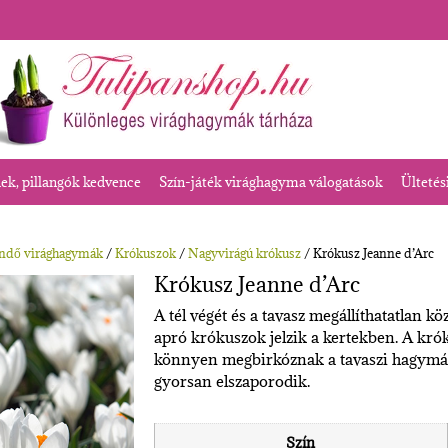
k, pillangók kedvence
Szín-játék virághagyma válogatások
Ültetés
endő virághagymák
/
Krókuszok
/
Nagyvirágú krókusz
/ Krókusz Jeanne d’Arc
Krókusz Jeanne d’Arc
A tél végét és a tavasz megállíthatatlan k
apró krókuszok jelzik a kertekben. A kró
könnyen megbirkóznak a tavaszi hagymás 
gyorsan elszaporodik.
Szín