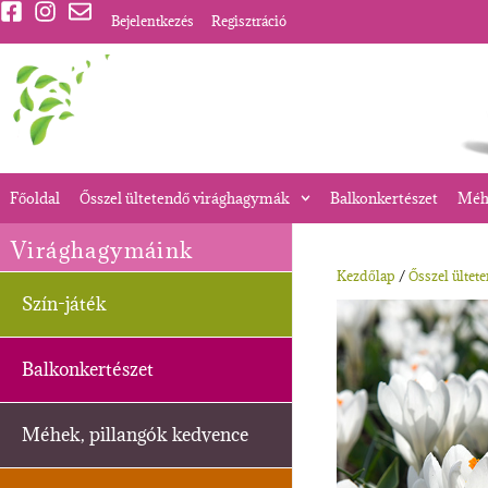
Bejelentkezés
Regisztráció
Főoldal
Ősszel ültetendő virághagymák
Balkonkertészet
Méhe
Virághagymáink
Kezdőlap
/
Ősszel ültet
Szín-játék
Balkonkertészet
Méhek, pillangók kedvence