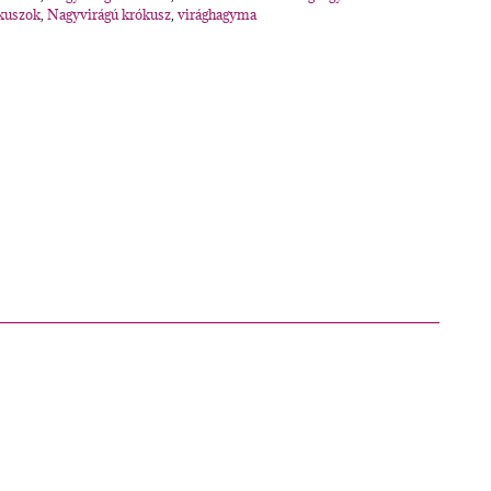
kuszok
,
Nagyvirágú krókusz
,
virághagyma