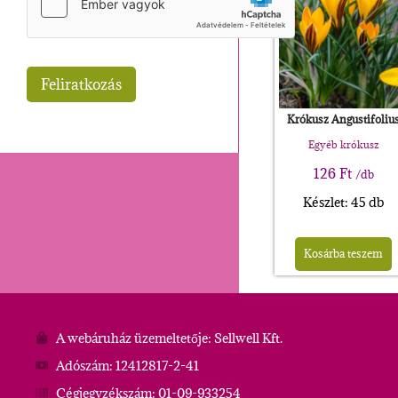
Krókusz Angustifoliu
Egyéb krókusz
126
Ft
/db
Készlet: 45 db
Kosárba teszem
A webáruház üzemeltetője: Sellwell Kft.
Adószám: 12412817-2-41
Cégjegyzékszám: 01-09-933254