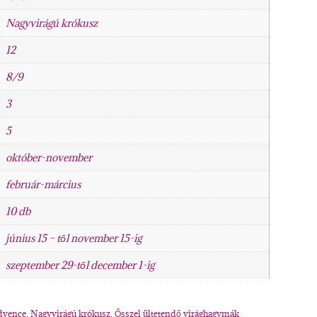
Nagyvirágú krókusz
12
8/9
3
5
október-november
február-március
10 db
június 15 – től november 15-ig
szeptember 29-től december 1-ig
dvence
,
Nagyvirágú krókusz
,
Ősszel ültetendő virághagymák