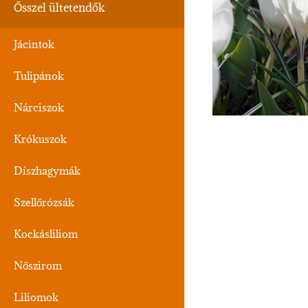
Ősszel ültetendők
Jácintok
Tulipánok
Nárciszok
Krókuszok
Díszhagymák
Szellőrózsák
Kockásliliom
Nőszirom
Liliomok