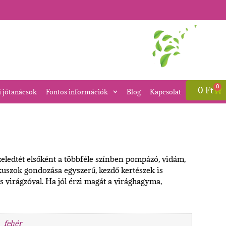
0
0
Ft
i jótanácsok
Fontos információk
Blog
Kapcsolat
özeledtét elsőként a többféle színben pompázó, vidám,
kuszok gondozása egyszerű, kezdő kertészek is
virágzóval. Ha jól érzi magát a virághagyma,
fehér