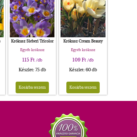
s
Krókusz Sieberi Tricolor
Krókusz Cream Beauty
Egyéb krókusz
Egyéb krókusz
115
Ft
109
Ft
/db
/db
Készlet: 75 db
Készlet: 60 db
Kosárba teszem
Kosárba teszem