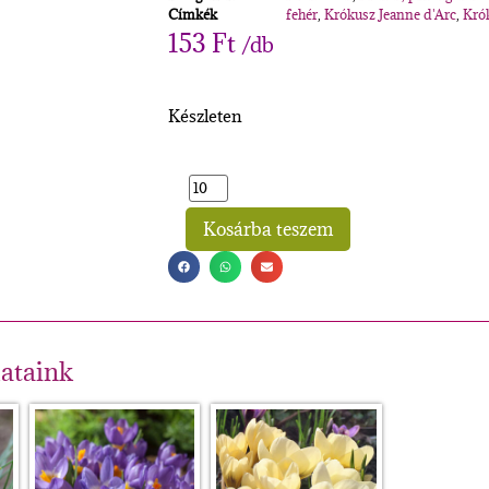
Címkék
fehér
,
Krókusz Jeanne d'Arc
,
Kró
153
Ft
/db
Készleten
Kosárba teszem
Alternative:
lataink