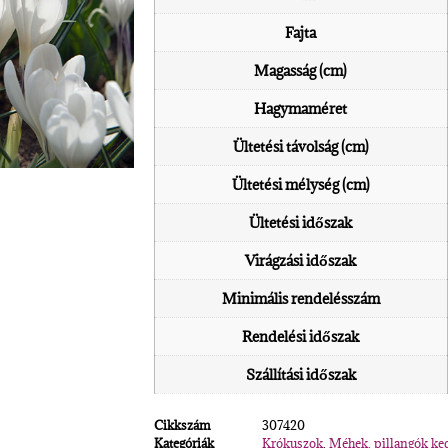
Fajta
Magasság (cm)
Hagymaméret
Ültetési távolság (cm)
Ültetési mélység (cm)
Ültetési időszak
Virágzási időszak
Minimális rendelésszám
Rendelési időszak
Szállítási időszak
Cikkszám
307420
Kategóriák
Krókuszok
,
Méhek, pillangók ke