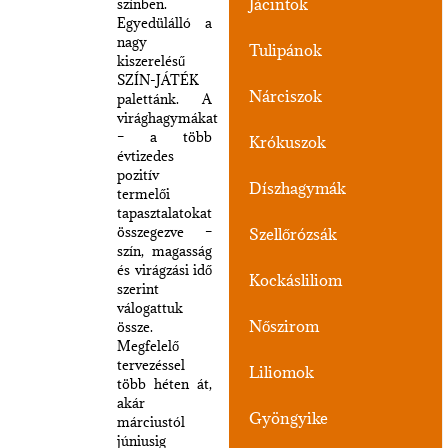
Jácintok
színben.
Egyedülálló a
nagy
Tulipánok
kiszerelésű
SZÍN-JÁTÉK
Nárciszok
palettánk. A
virághagymákat
– a több
Krókuszok
évtizedes
pozitív
Díszhagymák
termelői
tapasztalatokat
összegezve –
Szellőrózsák
szín, magasság
és virágzási idő
Kockásliliom
szerint
válogattuk
Nőszirom
össze.
Megfelelő
tervezéssel
Liliomok
több héten át,
akár
Gyöngyike
márciustól
júniusig