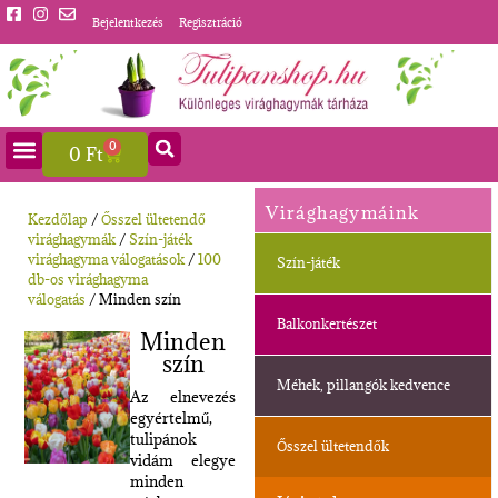
Bejelentkezés
Regisztráció
0
0
Ft
Virághagymáink
Kezdőlap
/
Ősszel ültetendő
virághagymák
/
Szín-játék
virághagyma válogatások
/
100
Szín-játék
db-os virághagyma
válogatás
/ Minden szín
Balkonkertészet
Minden
szín
Méhek, pillangók kedvence
Az elnevezés
egyértelmű,
tulipánok
Ősszel ültetendők
vidám elegye
minden