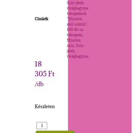
Szín-játék
virághagyma
válogatások
Címkék
"Minden
ami számít"
,
100 db-os
válogatás
,
Minden
szín
,
Szín-
játék
,
virághagyma
18
305
Ft
/db
Készleten