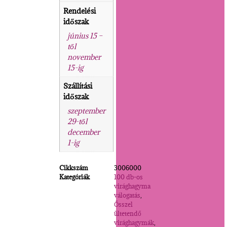
Rendelési
időszak
június 15 –
től
november
15-ig
Szállítási
időszak
szeptember
29-től
december
1-ig
Cikkszám
3006000
Kategóriák
100 db-os
virághagyma
válogatás
,
Ősszel
ültetendő
virághagymák
,