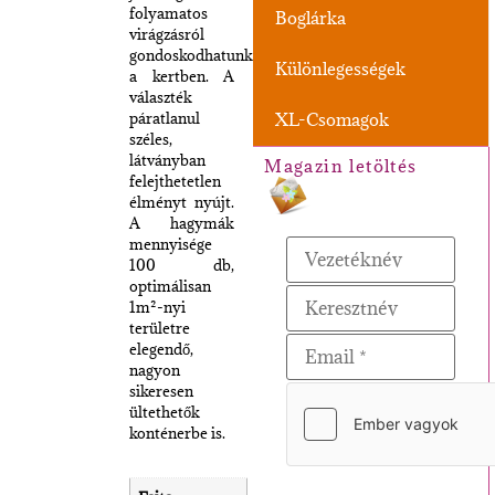
folyamatos
Boglárka
virágzásról
gondoskodhatunk
Különlegességek
a kertben. A
választék
páratlanul
XL-Csomagok
széles,
látványban
Magazin letöltés
felejthetetlen
élményt nyújt.
A hagymák
mennyisége
100 db,
optimálisan
1m²-nyi
területre
elegendő,
nagyon
sikeresen
ültethetők
konténerbe is.