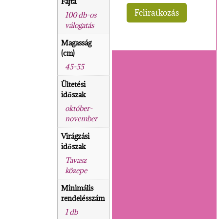
Fajta
100 db-os
válogatás
Magasság
(cm)
45-55
Ültetési
időszak
október-
november
Virágzási
időszak
Tavasz
közepe
Minimális
rendelésszám
1 db