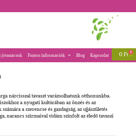
0
0
Ft
i jótanácsok
Fontos információk
Blog
Kapcsolat
d
rga nárcisszal tavaszt varázsolhatunk otthonunkba.
ciszokhoz a nyugati kultúrában az önzés és az
 számára a szerencse és gazdagság, az ujjászületés
a, narancs szirmaival vidám színfolt az éledő tavaszi