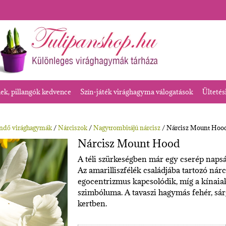
k, pillangók kedvence
Szín-játék virághagyma válogatások
Ültetés
endő virághagymák
/
Nárciszok
/
Nagytrombitájú nárcisz
/ Nárcisz Mount Hoo
Nárcisz Mount Hood
A téli szürkeségben már egy cserép napsá
Az amarilliszfélék családjába tartozó nár
egocentrizmus kapcsolódik, míg a kínaiak
szimbóluma. A tavaszi hagymás fehér, sárg
kertben.