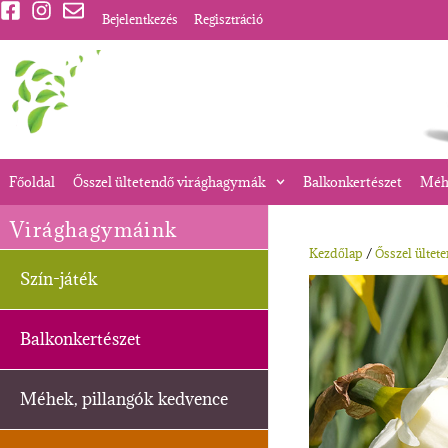
Bejelentkezés
Regisztráció
Főoldal
Ősszel ültetendő virághagymák
Balkonkertészet
Méhe
Virághagymáink
Kezdőlap
/
Ősszel ültet
Szín-játék
Balkonkertészet
Méhek, pillangók kedvence