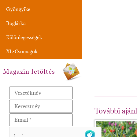
Gyöngyike
Boglárka
Különlegességek
XL-Csomagok
Magazin letöltés
További aján