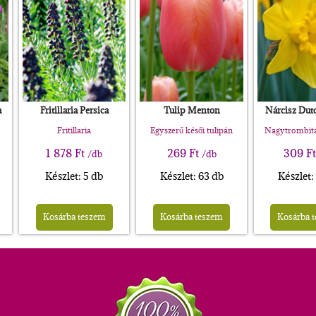
a
Fritillaria Persica
Tulip Menton
Nárcisz Dut
Fritillaria
Egyszerű késői tulipán
Nagytrombitá
1 878
Ft
269
Ft
309
F
/db
/db
Készlet: 5 db
Készlet: 63 db
Készlet:
Kosárba teszem
Kosárba teszem
Kosárba 