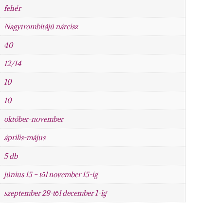
fehér
Nagytrombitájú nárcisz
40
12/14
10
10
október-november
április-május
5 db
június 15 – től november 15-ig
szeptember 29-től december 1-ig