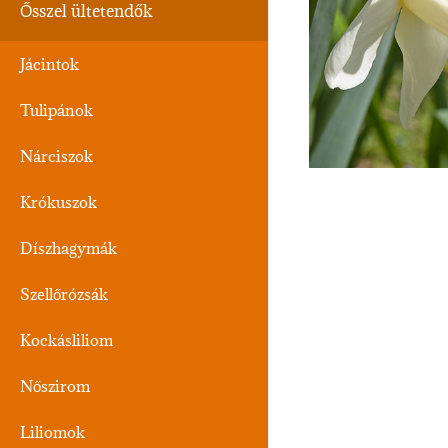
Ősszel ültetendők
Jácintok
Tulipánok
Nárciszok
Krókuszok
Díszhagymák
Szellőrózsák
Kockásliliom
Nőszirom
Liliomok