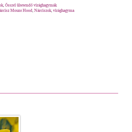
ok
,
Ősszel ültetendő virághagymák
árcisz Mount Hood
,
Nárciszok
,
virághagyma