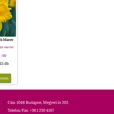
ch Master
jú nárcisz
t
/db
 15 db
teszem
Cím: 1048 Budapest, Megyeri út 202.
Telefon/Fax: +36 1 230 4107