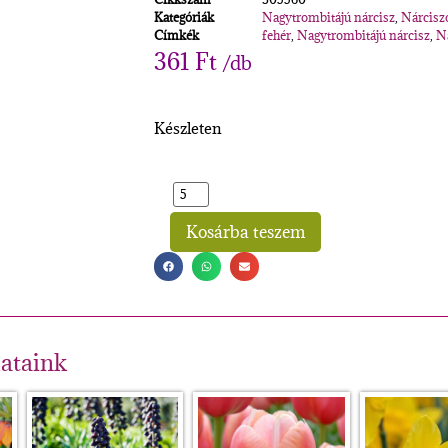
Kategóriák
Nagytrombitájú nárcisz
,
Nárcisz
Címkék
fehér
,
Nagytrombitájú nárcisz
,
N
361
Ft
/db
Készleten
Kosárba teszem
Alternative:
lataink