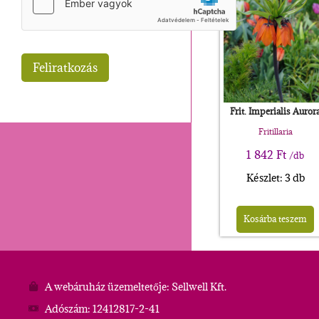
Frit. Imperialis Auror
Fritillaria
1 842
Ft
/db
Készlet: 3 db
Kosárba teszem
A webáruház üzemeltetője: Sellwell Kft.
Adószám: 12412817-2-41