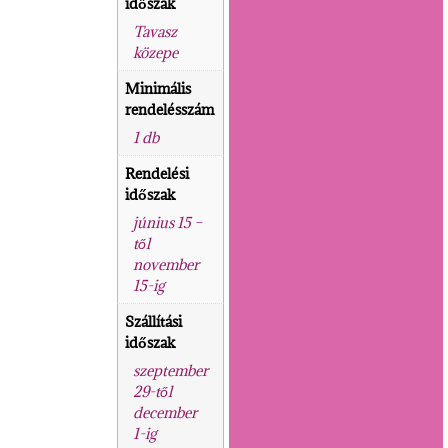
időszak
Tavasz
közepe
Minimális
rendelésszám
1 db
Rendelési
időszak
június 15 –
től
november
15-ig
Szállítási
időszak
szeptember
29-től
december
1-ig