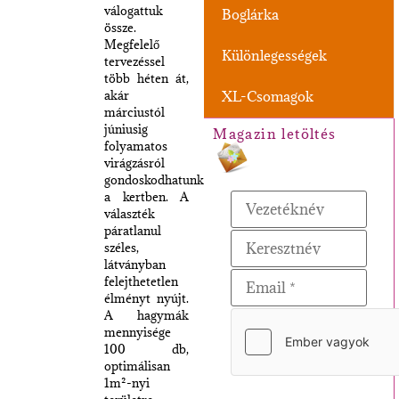
válogattuk
Boglárka
össze.
Megfelelő
Különlegességek
tervezéssel
több héten át,
akár
XL-Csomagok
márciustól
júniusig
Magazin letöltés
folyamatos
virágzásról
gondoskodhatunk
a kertben. A
választék
páratlanul
széles,
látványban
felejthetetlen
élményt nyújt.
A hagymák
mennyisége
100 db,
optimálisan
1m²-nyi