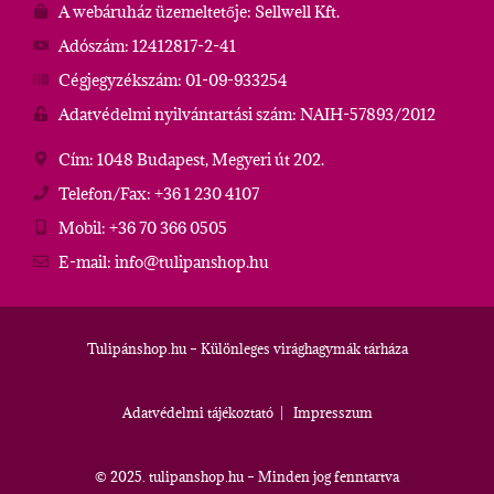
A webáruház üzemeltetője: Sellwell Kft.
Adószám: 12412817-2-41
Cégjegyzékszám: 01-09-933254
Adatvédelmi nyilvántartási szám: NAIH-57893/2012
Cím: 1048 Budapest, Megyeri út 202.
Telefon/Fax: +36 1 230 4107
Mobil: +36 70 366 0505
E-mail: info@tulipanshop.hu
Tulipánshop.hu – Különleges virághagymák tárháza
Adatvédelmi tájékoztató
|
Impresszum
© 2025. tulipanshop.hu – Minden jog fenntartva