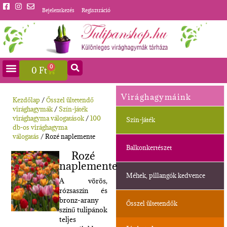
Bejelentkezés
Regisztráció
0
0
Ft
Virághagymáink
Kezdőlap
/
Ősszel ültetendő
virághagymák
/
Szín-játék
virághagyma válogatások
/
100
Szín-játék
db-os virághagyma
válogatás
/ Rozé naplemente
Balkonkertészet
Rozé
naplemente
Méhek, pillangók kedvence
A vörös,
rózsaszín és
bronz-arany
Ősszel ültetendők
színű tulipánok
teljes