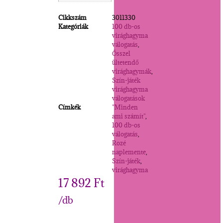
Cikkszám
3011330
Kategóriák
100 db-os
virághagyma
válogatás
,
Ősszel
ültetendő
virághagymák
,
Szín-játék
virághagyma
válogatások
Címkék
"Minden
ami számít"
,
100 db-os
válogatás
,
Rozé
naplemente
,
Szín-játék
,
virághagyma
17 892
Ft
/db