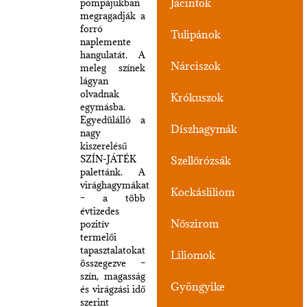
Jácintok
pompájukban
megragadják a
forró
Tulipánok
naplemente
hangulatát. A
Nárciszok
meleg színek
lágyan
olvadnak
Krókuszok
egymásba.
Egyedülálló a
Díszhagymák
nagy
kiszerelésű
SZÍN-JÁTÉK
Szellőrózsák
palettánk. A
virághagymákat
Kockásliliom
– a több
évtizedes
Nőszirom
pozitív
termelői
tapasztalatokat
Liliomok
összegezve –
szín, magasság
Gyöngyike
és virágzási idő
szerint