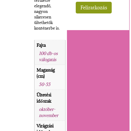
területre
elegendő,
nagyon
sikeresen
ültethetők
konténerbe is.
Fajta
100 db-os
válogatás
Magasság
(cm)
50-55
Ültetési
időszak
október-
november
Virágzási