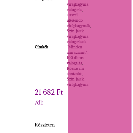
virághagyma
válogatás
,
Ősszel
ültetendő
virághagymák
,
Szín-játék
virághagyma
válogatások
Címkék
"Minden
ami számít"
,
100 db-os
válogatás
,
Rózsaszín
ábrázolás
,
Szín-játék
,
virághagyma
21 682
Ft
/db
Készleten