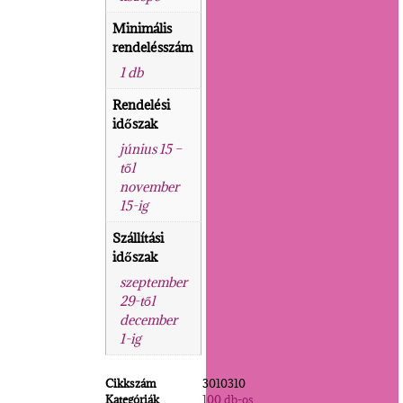
Minimális
rendelésszám
1 db
Rendelési
időszak
június 15 –
től
november
15-ig
Szállítási
időszak
szeptember
29-től
december
1-ig
Cikkszám
3010310
Kategóriák
100 db-os