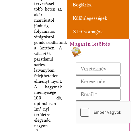
tervezéssel
Boglárka
több héten át,
akár
Különlegességek
márciustól
júniusig
folyamatos
XL-Csomagok
virágzásról
gondoskodhatunk
Magazin letöltés
a kertben. A
választék
páratlanul
széles,
látványban
felejthetetlen
élményt nyújt.
A hagymák
mennyisége
100 db,
optimálisan
1m²-nyi
területre
elegendő,
nagyon