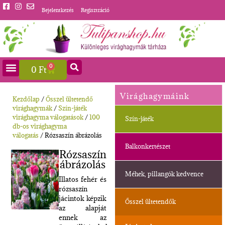
Bejelentkezés
Regisztráció
0
0
Ft
Virághagymáink
Kezdőlap
/
Ősszel ültetendő
virághagymák
/
Szín-játék
virághagyma válogatások
/
100
Szín-játék
db-os virághagyma
válogatás
/ Rózsaszín ábrázolás
Balkonkertészet
Rózsaszín
ábrázolás
Méhek, pillangók kedvence
Illatos fehér és
rózsaszín
jácintok képzik
Ősszel ültetendők
az alapját
ennek az