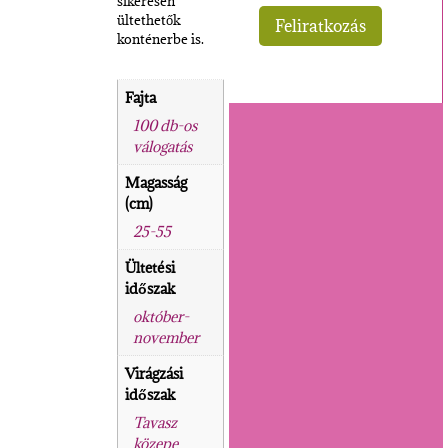
sikeresen
ültethetők
konténerbe is.
Fajta
100 db-os
válogatás
Magasság
(cm)
25-55
Ültetési
időszak
október-
november
Virágzási
időszak
Tavasz
közepe