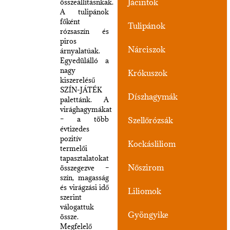
Jácintok
összeállításnkak.
A tulipánok
főként
Tulipánok
rózsaszín és
piros
Nárciszok
árnyalatúak.
Egyedülálló a
nagy
Krókuszok
kiszerelésű
SZÍN-JÁTÉK
Díszhagymák
palettánk. A
virághagymákat
– a több
Szellőrózsák
évtizedes
pozitív
Kockásliliom
termelői
tapasztalatokat
Nőszirom
összegezve –
szín, magasság
és virágzási idő
Liliomok
szerint
válogattuk
Gyöngyike
össze.
Megfelelő