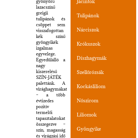
Jácintok
gyönyörű
lazacszínű
greigii
Tulipánok
tulipánok és
csöppet sem
Nárciszok
visszafogottan
kék színű
gyöngyikék
Krókuszok
izgalmas
egyvelege.
Díszhagymák
Egyedülálló a
nagy
kiszerelésű
Szellőrózsák
SZÍN-JÁTÉK
palettánk. A
Kockásliliom
virághagymákat
– a több
Nőszirom
évtizedes
pozitív
termelői
Liliomok
tapasztalatokat
összegezve –
Gyöngyike
szín, magasság
és virágzási idő