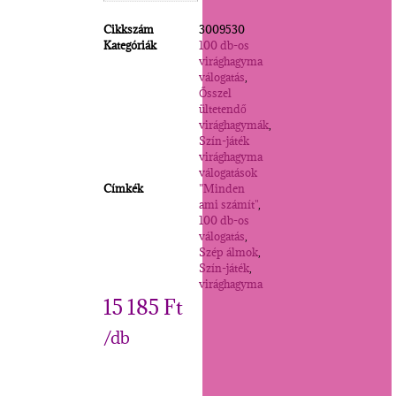
Cikkszám
3009530
Kategóriák
100 db-os
virághagyma
válogatás
,
Ősszel
ültetendő
virághagymák
,
Szín-játék
virághagyma
válogatások
Címkék
"Minden
ami számít"
,
100 db-os
válogatás
,
Szép álmok
,
Szín-játék
,
virághagyma
15 185
Ft
/db