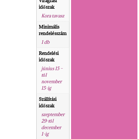
Virágzási
időszak
Kora tavasz
Minimális
rendelésszám
1 db
Rendelési
időszak
június 15 –
től
november
15-ig
Szállítási
időszak
szeptember
29-től
december
1-ig