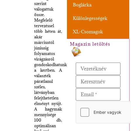
szerint
Boglárka
válogattuk
össze.
Különlegességek
Megfelelő
tervezéssel
több héten át,
XL-Csomagok
akár
márciustól
Magazin letöltés
júniusig
folyamatos
virágzásról
gondoskodhatunk
a kertben. A
választék
páratlanul
széles,
látványban
felejthetetlen
élményt nyújt.
A hagymák
mennyisége
100 db,
optimálisan