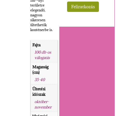
1m²-nyi
területre
elegendő,
nagyon
sikeresen
ültethetők
konténerbe is.
Fajta
100 db-os
válogatás
Magasság
(cm)
35-40
Ültetési
időszak
október-
november