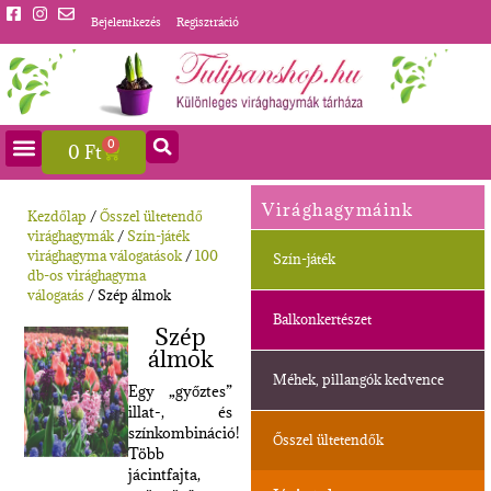
Bejelentkezés
Regisztráció
0
0
Ft
Virághagymáink
Kezdőlap
/
Ősszel ültetendő
virághagymák
/
Szín-játék
virághagyma válogatások
/
100
Szín-játék
db-os virághagyma
válogatás
/ Szép álmok
Balkonkertészet
Szép
álmok
Méhek, pillangók kedvence
Egy „győztes”
illat-, és
színkombináció!
Ősszel ültetendők
Több
jácintfajta,