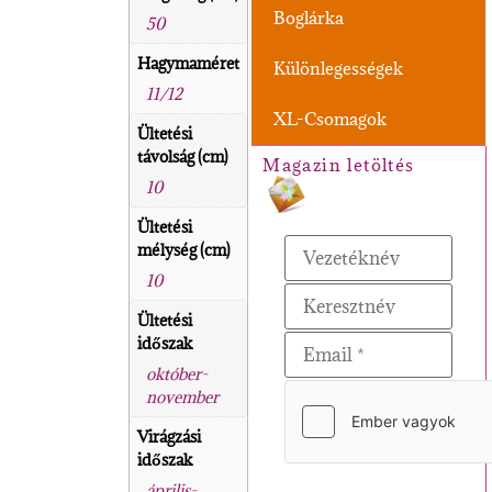
Boglárka
50
Hagymaméret
Különlegességek
11/12
XL-Csomagok
Ültetési
távolság (cm)
Magazin letöltés
10
Ültetési
mélység (cm)
10
Ültetési
időszak
október-
november
Virágzási
időszak
április-