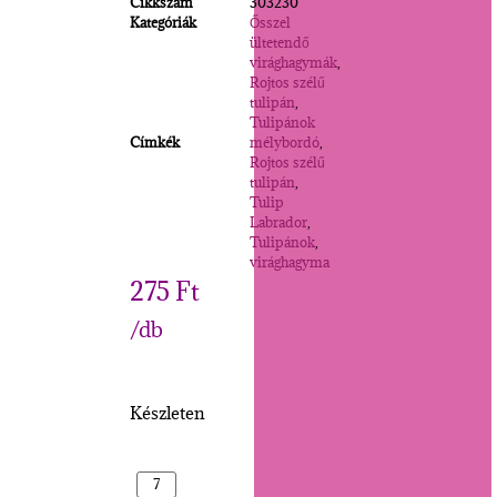
Cikkszám
303230
Kategóriák
Ősszel
ültetendő
virághagymák
,
Rojtos szélű
tulipán
,
Tulipánok
Címkék
mélybordó
,
Rojtos szélű
tulipán
,
Tulip
Labrador
,
Tulipánok
,
virághagyma
275
Ft
/db
Készleten