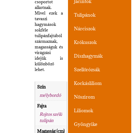
Jácintok
csoportot
alkotnak.
Mivel ezek a
Tulipánok
tavaszi
hagymások
Nárciszok
sokféle
tulipánfajtából
származnak,
Krókuszok
magasságuk és
virágzási
Díszhagymák
idejük is
különböző
Szellőrózsák
lehet.
Kockásliliom
Szín
mélybordó
Nőszirom
Fajta
Liliomok
Rojtos szélű
tulipán
Gyöngyike
Magasság (cm)