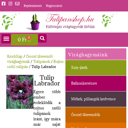
Bejelentkezés
Regisztráció
0
0
Ft
Virághagymáink
Kezdőlap
/
Ősszel ültetendő
virághagymák
/
Tulipánok
/
Rojtos
szélű tulipán
/ Tulip Labrador
Szín-játék
Tulip
Labrador
Balkonkertészet
Egyre több
ember
Méhek, pillangók kedvence
érdeklődik a
rojtos szélű
tulipánok
Ősszel ültetendők
iránt, így mára
már saját