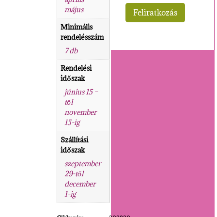
május
Minimális
rendelésszám
7 db
Rendelési
időszak
június 15 –
től
november
15-ig
Szállítási
időszak
szeptember
29-től
december
1-ig