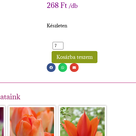
268
Ft
/db
Készleten
Kosárba teszem
Alternative:
lataink