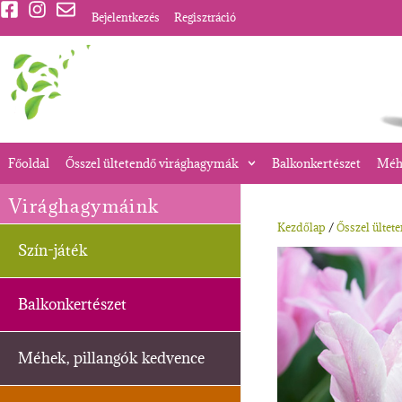
Bejelentkezés
Regisztráció
Főoldal
Ősszel ültetendő virághagymák
Balkonkertészet
Méhe
Virághagymáink
Kezdőlap
/
Ősszel ültet
Szín-játék
Balkonkertészet
Méhek, pillangók kedvence