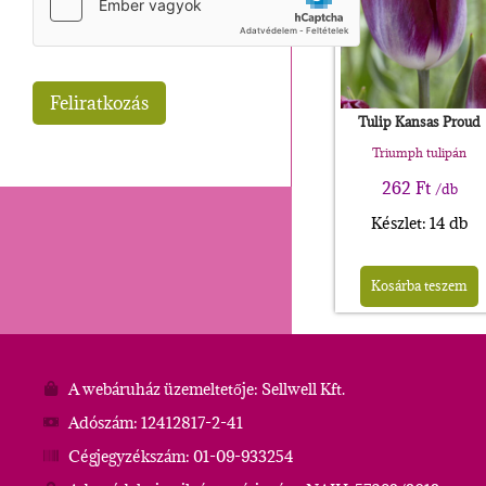
Tulip Kansas Proud
Triumph tulipán
262
Ft
/db
Készlet: 14 db
Kosárba teszem
A webáruház üzemeltetője: Sellwell Kft.
Adószám: 12412817-2-41
Cégjegyzékszám: 01-09-933254