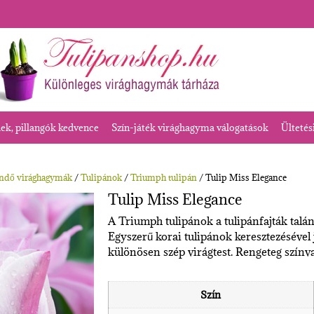
k, pillangók kedvence
Szín-játék virághagyma válogatások
Ültetés
endő virághagymák
/
Tulipánok
/
Triumph tulipán
/ Tulip Miss Elegance
Tulip Miss Elegance
A Triumph tulipánok a tulipánfajták talán
Egyszerű korai tulipánok keresztezésével jö
különösen szép virágtest. Rengeteg színva
Szín