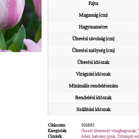
Fajta
Magasság (cm)
Hagymaméret
Ültetési távolság (cm)
Ültetési mélység (cm)
Ültetési időszak
Virágzási időszak
Minimális rendelésszám
Rendelési időszak
Szállítási időszak
Cikkszám
301885
Kategóriák
Ősszel ültetendő virághagymák
,
Címkék
fehér
,
halvány pink
,
Triumph tul