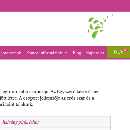
0
0
Ft
i jótanácsok
Fontos információk
Blog
Kapcsolat
 legfontosabb csoportja. Az Egyszerű késői és az
tt létre. A csoport jellemzője az erős szár és a
riációt találunk.
halvány pink, fehér