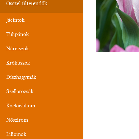
Ősszel ültetendők
Jácintok
Tulipánok
Nárciszok
Krókuszok
Díszhagymák
Szellőrózsák
Kockásliliom
Nőszirom
Liliomok