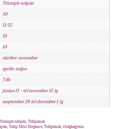
Triumph tulipán
30
11/12
10
10
október-november
április-május
7 db
június 15 – től november 15-ig
szeptember 29-től december 1-ig
Triumph tulipán
,
Tulipánok
ipán
,
Tulip Miss Elegance
,
Tulipánok
,
virághagyma