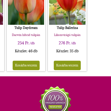
Tulip Daydream
Tulip Ballerina
Darwin hibrid tulipán
Liliomvirágú tulipán
254
Ft
276
Ft
/db
/db
Készlet: 46 db
Készlet: 35 db
Kosárba teszem
Kosárba teszem