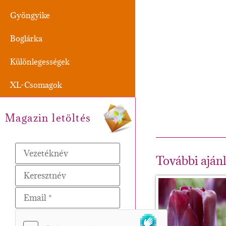
Gyöngyike
Boglárka
Különlegességek
XL-Csomagok
Magazin letöltés
További aján