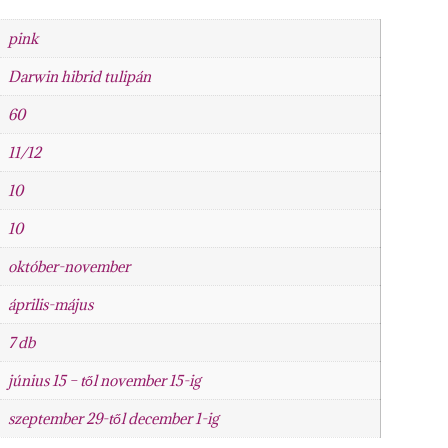
pink
Darwin hibrid tulipán
60
11/12
10
10
október-november
április-május
7 db
június 15 – től november 15-ig
szeptember 29-től december 1-ig