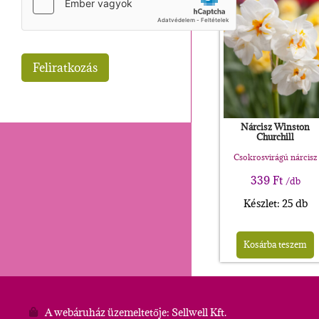
Nárcisz Winston
Churchill
Csokrosvirágú nárcisz
339
Ft
/db
Készlet: 25 db
Kosárba teszem
A webáruház üzemeltetője: Sellwell Kft.