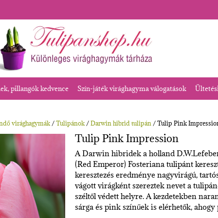
k, pillangók kedvence
Szín-játék virághagyma válogatások
Ültetés
endő virághagymák
/
Tulipánok
/
Darwin hibrid tulipán
/ Tulip Pink Impressio
Tulip Pink Impression
A Darwin hibridek a holland D.W.Lefebe
(Red Emperor) Fosteriana tulipánt keresz
keresztezés eredménye nagyvirágú, tart
vágott virágként szereztek nevet a tulipá
széltől védett helyre. A kezdetekben nara
sárga és pink színűek is elérhetők, ahogy