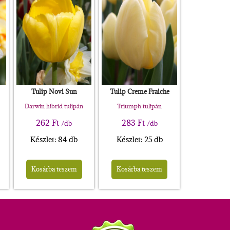
Tulip Novi Sun
Tulip Creme Fraiche
Darwin hibrid tulipán
Triumph tulipán
262
Ft
283
Ft
/db
/db
Készlet: 84 db
Készlet: 25 db
Kosárba teszem
Kosárba teszem