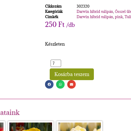
Cikkszám
302320
Kategóriák
Darwin hibrid tulipán
,
Ősszel ül
Címkék
Darwin hibrid tulipán
,
pink
,
Tul
250
Ft
/db
Készleten
Kosárba teszem
Alternative:
lataink