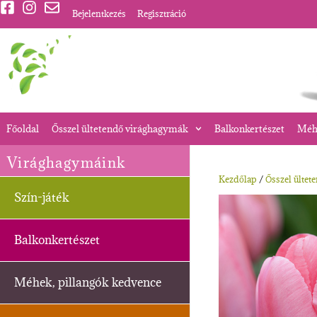
Bejelentkezés
Regisztráció
Főoldal
Ősszel ültetendő virághagymák
Balkonkertészet
Méhe
Virághagymáink
Kezdőlap
/
Ősszel ültet
Szín-játék
Balkonkertészet
Méhek, pillangók kedvence