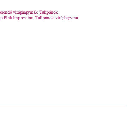
tetendő virághagymák
,
Tulipánok
ip Pink Impression
,
Tulipánok
,
virághagyma