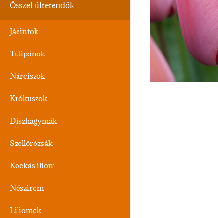
Ősszel ültetendők
Jácintok
Tulipánok
Nárciszok
Krókuszok
Díszhagymák
Szellőrózsák
Kockásliliom
Nőszirom
Liliomok