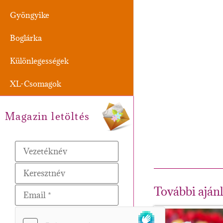
Gyöngyike
Boglárka
Különlegességek
XL-Csomagok
Magazin letöltés
További aján