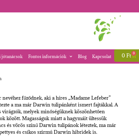
0
0
Ft
i jótanácsok
Fontos információk
Blog
Kapcsolat
n
r nevéhez fűződnek, aki a híres „Madame Lefeber”
tezte a ma már Darwin tulipánként ismert fajtákkal. A
ós virágzók, melyek minőségüknek köszönhetően
nok között. Magasságuk miatt a hagymáit ültessük
ncs és vörös színű Darwin tulipánok léteztek, ma már
 pettyes és csíkos szirmú Darwin hibridek is.