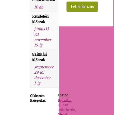
10 db
Rendelési
időszak
június 15 –
től
november
15-ig
Szállítási
időszak
szeptember
29-től
december
1-ig
Cikkszám
305199
Kategóriák
Botanikai
tulipán
sziklakertbe
,
Méhek,