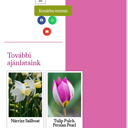
Kosárba teszem
Alternative:
További
ajánlataink
Nárcisz Sailboat
Tulip Pulch.
Persian Pearl