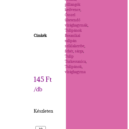
pillangók
kedvence
,
Ősszel
ültetendő
virághagymák
,
Tulipánok
Címkék
Botanikai
tulipán
sziklakertbe
,
fehér
,
sárga
,
Tulip
Turkestanica
,
Tulipánok
,
virághagyma
145
Ft
/db
Készleten