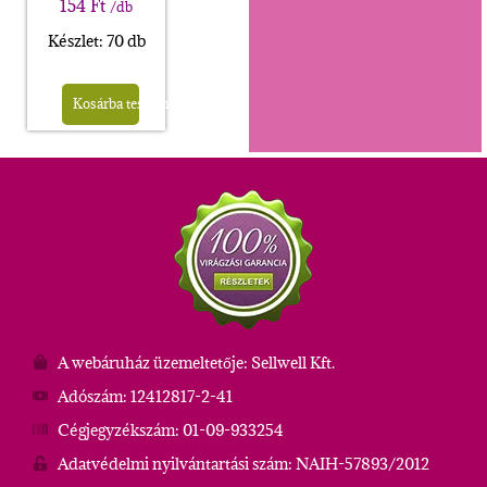
154
Ft
/db
Készlet: 70 db
Kosárba teszem
A webáruház üzemeltetője: Sellwell Kft.
Adószám: 12412817-2-41
Cégjegyzékszám: 01-09-933254
Adatvédelmi nyilvántartási szám: NAIH-57893/2012