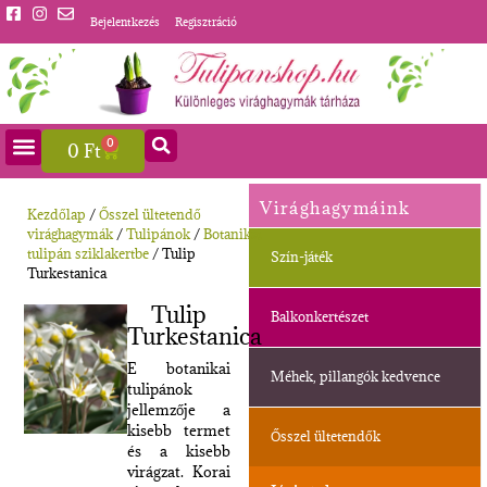
Bejelentkezés
Regisztráció
0
0
Ft
Virághagymáink
Kezdőlap
/
Ősszel ültetendő
virághagymák
/
Tulipánok
/
Botanikai
tulipán sziklakertbe
/ Tulip
Szín-játék
Turkestanica
Tulip
Balkonkertészet
Turkestanica
E botanikai
Méhek, pillangók kedvence
tulipánok
jellemzője a
kisebb termet
Ősszel ültetendők
és a kisebb
virágzat. Korai