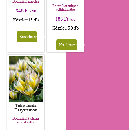
Botanikai nárcisz
Botanikai tulipán
sziklakertbe
346
Ft
/db
183
Ft
/db
Készlet: 15 db
Készlet: 50 db
Kosárba teszem
Kosárba teszem
Tulip Tarda
Dasystemon
Botanikai tulipán
sziklakertbe