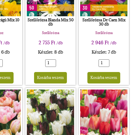
rágú Mix 10
Szellőrózsa Blanda Mix 50
Szellőrózsa De Caen Mix
db
30 db
sz
Szellőrózsa
Szellőrózsa
Ft
2 755
Ft
2 946
Ft
/db
/db
/db
: 6 db
Készlet: 8 db
Készlet: 7 db
Alternative:
Alternative:
Altern
teszem
Kosárba teszem
Kosárba teszem