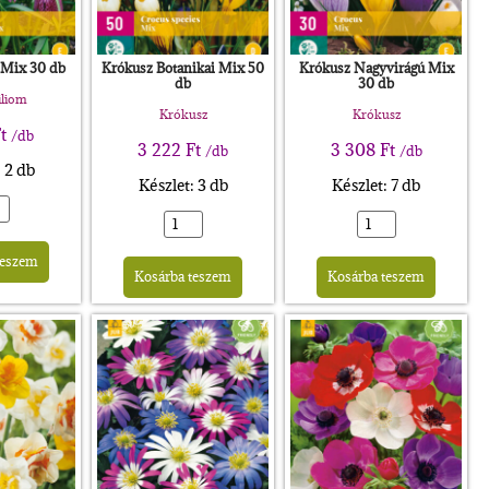
 Mix 30 db
Krókusz Botanikai Mix 50
Krókusz Nagyvirágú Mix
db
30 db
iliom
Krókusz
Krókusz
t
/db
3 222
Ft
3 308
Ft
/db
/db
: 2 db
Készlet: 3 db
Készlet: 7 db
Alternative:
Alternative:
Altern
teszem
Kosárba teszem
Kosárba teszem