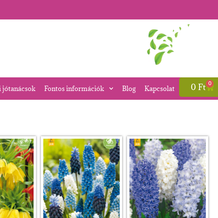
0
0
Ft
i jótanácsok
Fontos információk
Blog
Kapcsolat