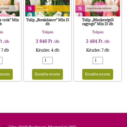
os csók” Mix
Tulip „Breakdance” Mix 15
Tulip „Büszkeségtől
b
db
ragyogó” Mix 15 db
án
Tulipán
Tulipán
t
3 846
Ft
3 484
Ft
/db
/db
/db
: 7 db
Készlet: 4 db
Készlet: 7 db
Alternative:
Alternative:
Altern
teszem
Kosárba teszem
Kosárba teszem