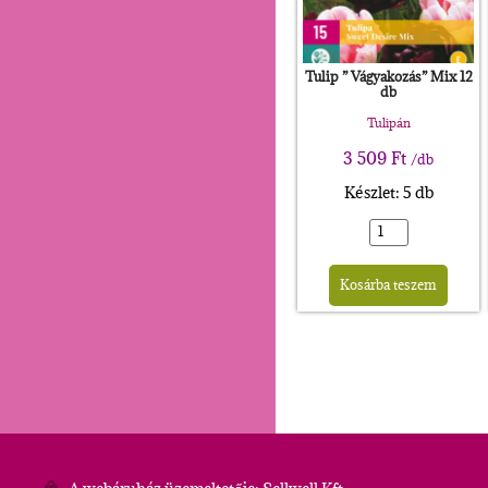
Tulip ” Vágyakozás” Mix 12
db
Tulipán
3 509
Ft
/db
Készlet: 5 db
Alte
Kosárba teszem