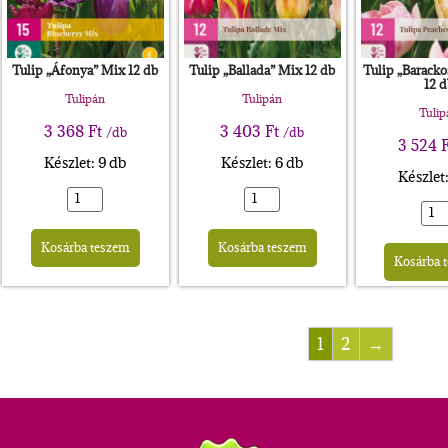
Tulip „Áfonya” Mix 12 db
Tulip „Ballada” Mix 12 db
Tulip „Barack
12 d
Tulipán
Tulipán
Tulip
3 368
Ft
3 403
Ft
/db
/db
3 524
F
Készlet: 9 db
Készlet: 6 db
Készlet
Alternative:
Alternative:
rnative:
Kosárba teszem
Kosárba teszem
Kosárba 
1
2
→