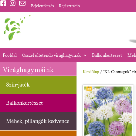
Bejelentkezés
Regisztráció
Főoldal
Ősszel ültetendő virághagymák
Balkonkertészet
Méhe
Virághagymáink
Kezdőlap
/ “XL-Csomagok” cí
Szín-játék
Balkonkertészet
Méhek, pillangók kedvence