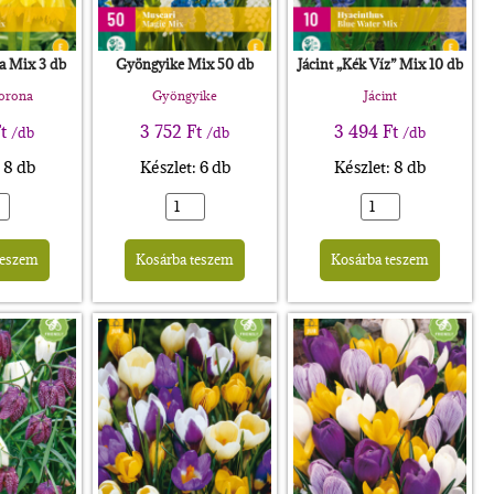
a Mix 3 db
Gyöngyike Mix 50 db
Jácint „Kék Víz” Mix 10 db
korona
Gyöngyike
Jácint
t
3 752
Ft
3 494
Ft
/db
/db
/db
: 8 db
Készlet: 6 db
Készlet: 8 db
Alternative:
Alternative:
Altern
teszem
Kosárba teszem
Kosárba teszem