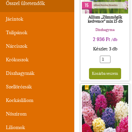
Ősszel ültetendők
Allium „Zümmögők
Jácintok
kedvence” mix 15 db
Díszhagyma
Tulipánok
2 936
Ft
/db
Nárciszok
Készlet: 3 db
Krókuszok
Alte
Díszhagymák
Kosárba teszem
Szellőrózsák
Kockásliliom
Nőszirom
Liliomok