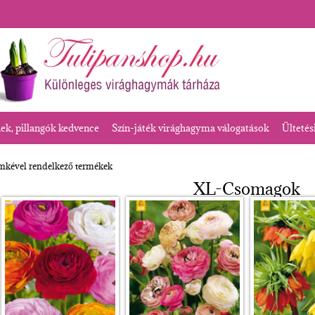
k, pillangók kedvence
Szín-játék virághagyma válogatások
Ültetés
mkével rendelkező termékek
XL-Csomagok