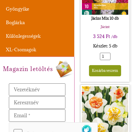
Gyöngyike
Jácint Mix 10 db
Boglárka
Jácint
Különlegességek
3 524
Ft
/db
Készlet: 5 db
XL-Csomagok
Alte
Magazin letöltés
Kosárba teszem