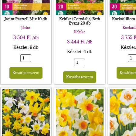
Jácint Pasztell Mix 10 db
Keltike (Corydalis) Beth
Kockásliliom
Evans 20 db
Jácint
Kockásl
Keltike
3 504
Ft
3 755
F
/db
3 444
Ft
/db
Készlet: 9 db
Készlet
Készlet: 4 db
rnative:
Alternative:
Alternative:
Kosárba teszem
Kosárba 
Kosárba teszem