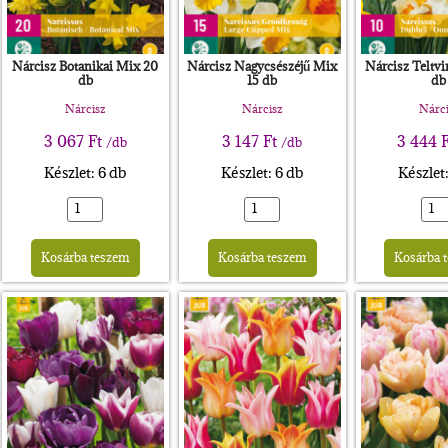
Nárcisz Botanikai Mix 20
Nárcisz Nagycsészéjű Mix
Nárcisz Teltvi
db
15 db
db
Nárcisz
Nárcisz
Nárci
3 067
Ft
3 147
Ft
3 444
/db
/db
Készlet: 6 db
Készlet: 6 db
Készlet
rnative:
Alternative:
Alternative:
Kosárba teszem
Kosárba teszem
Kosárba 