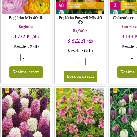
Boglárka Mix 40 db
Boglárka Pasztell Mix 40
Császárkoron
db
Boglárka
Császár
Boglárka
3 732
Ft
4 149
F
/db
3 822
Ft
/db
Készlet: 2 db
Készlet
Készlet: 6 db
Alternative:
rnative:
Alternative:
Kosárba teszem
Kosárba 
Kosárba teszem