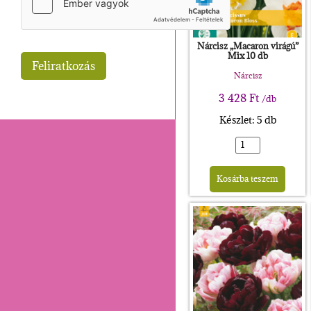
Nárcisz „Macaron virágú”
Mix 10 db
Nárcisz
3 428
Ft
/db
Készlet: 5 db
Alte
Kosárba teszem