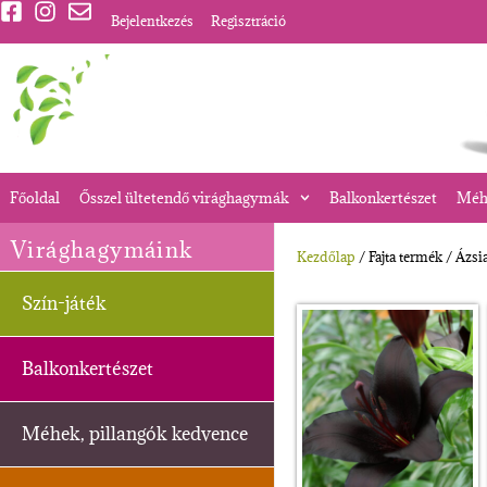
Bejelentkezés
Regisztráció
Főoldal
Ősszel ültetendő virághagymák
Balkonkertészet
Méhe
Virághagymáink
Kezdőlap
/ Fajta termék / Ázsi
Szín-játék
Balkonkertészet
Méhek, pillangók kedvence