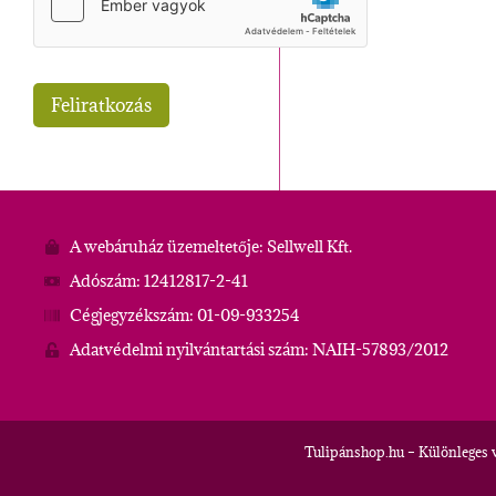
A webáruház üzemeltetője: Sellwell Kft.
Adószám: 12412817-2-41
Cégjegyzékszám: 01-09-933254
Adatvédelmi nyilvántartási szám: NAIH-57893/2012
Tulipánshop.hu – Különleges 