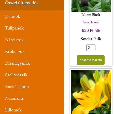
Ősszel ültetendők
Liliom Black
Jácintok
Ázsiai liliom
Tulipánok
936
Ft
/db
Készlet: 7 db
Nárciszok
Krókuszok
Alte
Kosárba teszem
Díszhagymák
Szellőrózsák
Kockásliliom
Nőszirom
Liliomok