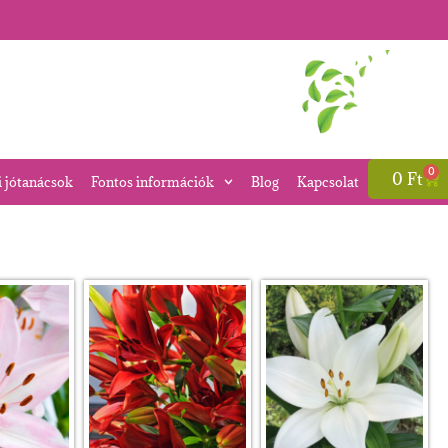
0
0
Ft
i jótanácsok
Fontos információk
Blog
Kapcsolat