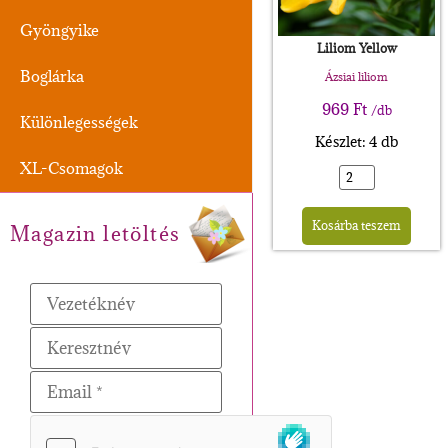
Gyöngyike
Liliom Yellow
Boglárka
Ázsiai liliom
969
Ft
/db
Különlegességek
Készlet: 4 db
XL-Csomagok
Alte
Kosárba teszem
Magazin letöltés