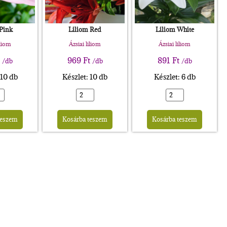
 Pink
Liliom Red
Liliom White
iliom
Ázsiai liliom
Ázsiai liliom
969
Ft
891
Ft
/db
/db
/db
 10 db
Készlet: 10 db
Készlet: 6 db
Alternative:
Alternative:
Altern
teszem
Kosárba teszem
Kosárba teszem