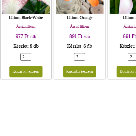
Liliom Black-White
Liliom Orange
Liliom
Ázsiai liliom
Ázsiai liliom
Ázsiai l
977
Ft
891
Ft
891
Ft
/db
/db
Készlet: 8 db
Készlet: 6 db
Készlet:
rnative:
Alternative:
Alternative:
Kosárba teszem
Kosárba teszem
Kosárba 