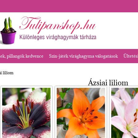
k, pillangók kedvence
Szín-játék virághagyma válogatások
Ültetés
ai liliom
Ázsiai liliom