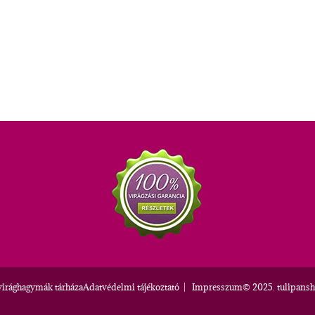
virághagymák tárháza
Adatvédelmi tájékoztató
|
Impresszum
© 2025. tulipansh