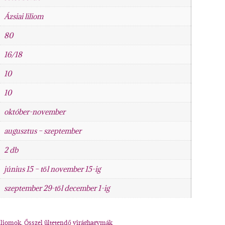
Ázsiai liliom
80
16/18
10
10
október-november
augusztus – szeptember
2 db
június 15 – től november 15-ig
szeptember 29-től december 1-ig
iliomok
,
Ősszel ültetendő virághagymák