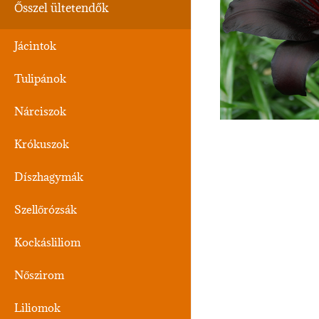
Ősszel ültetendők
Jácintok
Tulipánok
Nárciszok
Krókuszok
Díszhagymák
Szellőrózsák
Kockásliliom
Nőszirom
Liliomok