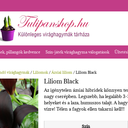
k, pillangók kedvence
Szín-játék virághagyma válogatások
Ültetés
endő virághagymák
/
Liliomok
/
Ázsiai liliom
/ Liliom Black
Liliom Black
Az igénytelen ázsiai hibridek könnyen te
nagy cserépben. Legszebb, ha legalább 3
helyeket és a laza, humuszos talajt. A ha
vízre! Télen a fagyok ellen takarni kell!!!
Szín