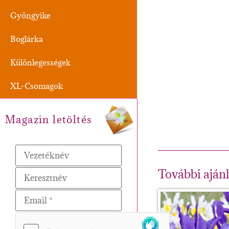
Gyöngyike
Boglárka
Különlegességek
XL-Csomagok
Magazin letöltés
További aján