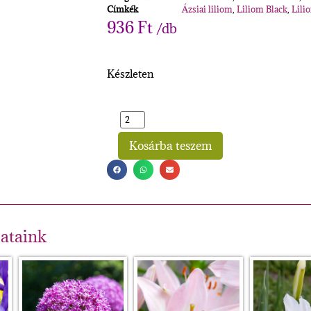
Címkék
Ázsiai liliom
,
Liliom Black
,
Lili
936
Ft
/db
Készleten
Kosárba teszem
Alternative:
lataink