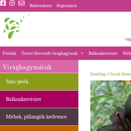
Bejelentkezés
Regisztráció
Főoldal
Ősszel ültetendő virághagymák
Balkonkertészet
Méhe
Virághagymáink
Kezdőlap
/
Ősszel ültet
Szín-játék
Balkonkertészet
Méhek, pillangók kedvence