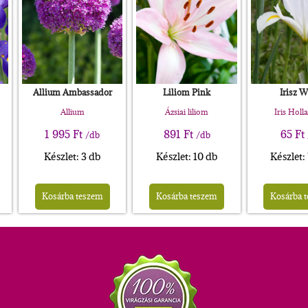
Allium Ambassador
Liliom Pink
Irisz W
Allium
Ázsiai liliom
Iris Holl
1 995
Ft
891
Ft
65
Ft
/db
/db
Készlet: 3 db
Készlet: 10 db
Készlet:
Kosárba teszem
Kosárba teszem
Kosárba 