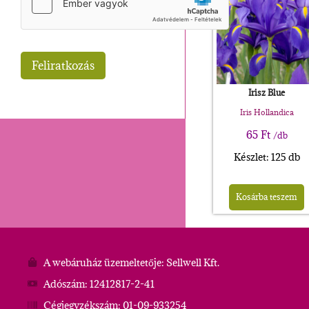
Irisz Blue
Iris Hollandica
65
Ft
/db
Készlet: 125 db
Kosárba teszem
A webáruház üzemeltetője: Sellwell Kft.
Adószám: 12412817-2-41
Cégjegyzékszám: 01-09-933254