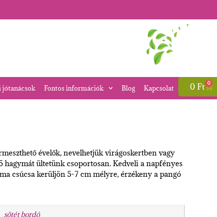
0
0
Ft
i jótanácsok
Fontos információk
Blog
Kapcsolat
rmeszthető évelők, nevelhetjük virágoskertben vagy
-5 hagymát ültetünk csoportosan. Kedveli a napfényes
gyma csúcsa kerüljön 5-7 cm mélyre, érzékeny a pangó
sötét bordó