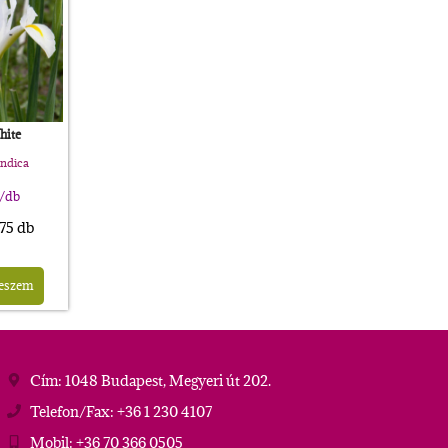
hite
andica
/db
 75 db
teszem
Cím: 1048 Budapest, Megyeri út 202.
Telefon/Fax: +36 1 230 4107
Mobil: +36 70 366 0505