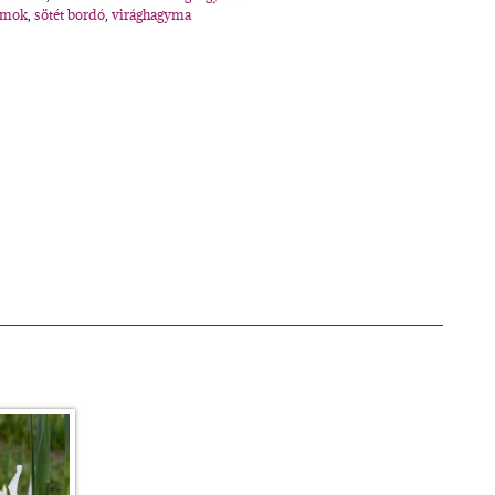
omok
,
sötét bordó
,
virághagyma