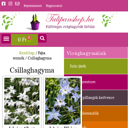
Bejelentkezés
Regisztráció
0
0
Ft
Virághagymáink
Kezdőlap
/ Fajta
termék / Csillaghagyma
Szín-játék
Csillaghagyma
Balkonkertészet
Méhek, pillangók kedvence
Ősszel ültetendők
Jácintok