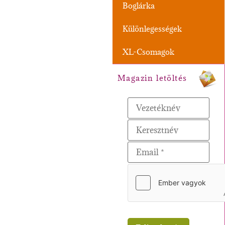
Boglárka
Különlegességek
XL-Csomagok
Magazin letöltés