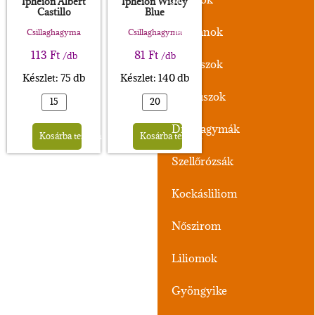
Ipheion Albert
Ipheion Wisley
Castillo
Blue
Tulipánok
Csillaghagyma
Csillaghagyma
113
Ft
81
Ft
/db
/db
Nárciszok
Készlet: 75 db
Készlet: 140 db
Krókuszok
Alternative:
Alternative:
Díszhagymák
Kosárba teszem
Kosárba teszem
Szellőrózsák
Kockásliliom
Nőszirom
Liliomok
Gyöngyike