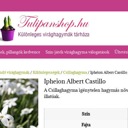
k, pillangók kedvence
Szín-játék virághagyma válogatások
Ültetés
endő virághagymák
/
Különlegességek
/
Csillaghagyma
/ Ipheion Albert Castillo
Ipheion Albert Castillo
A Csillaghagyma igénytelen hagymás növ
illatúak.
Szín
Fajta