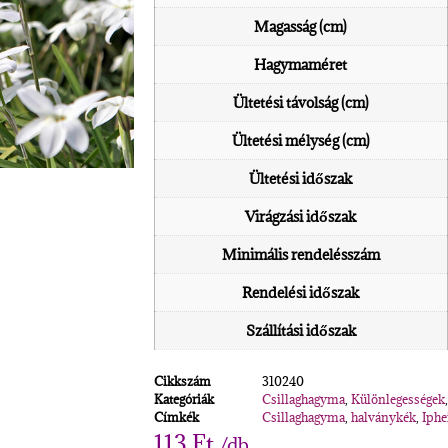
Magasság (cm)
Hagymaméret
Ültetési távolság (cm)
Ültetési mélység (cm)
Ültetési időszak
Virágzási időszak
Minimális rendelésszám
Rendelési időszak
Szállítási időszak
Cikkszám
310240
Kategóriák
Csillaghagyma
,
Különlegességek
Címkék
Csillaghagyma
,
halványkék
,
Iphe
113
Ft
/db