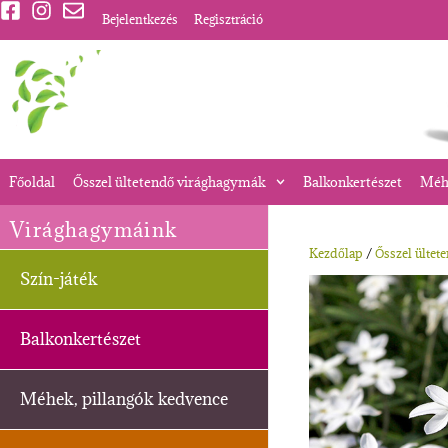
Bejelentkezés
Regisztráció
Főoldal
Ősszel ültetendő virághagymák
Balkonkertészet
Méhe
Virághagymáink
Kezdőlap
/
Ősszel ültet
Szín-játék
Balkonkertészet
Méhek, pillangók kedvence