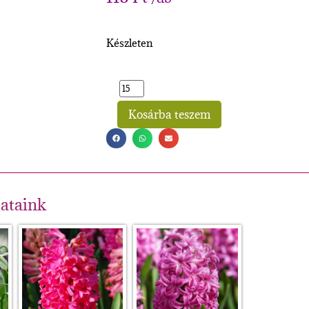
Készleten
Kosárba teszem
Alternative:
lataink