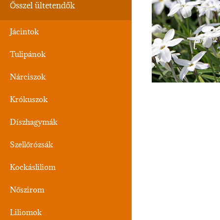
Ősszel ültetendők
Jácintok
Tulipánok
Nárciszok
Krókuszok
Díszhagymák
Szellőrózsák
Kockásliliom
Nőszirom
Liliomok