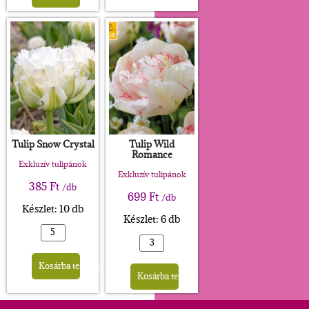
Tulip Snow Crystal
Tulip Wild
Romance
Exkluzív tulipánok
Exkluzív tulipánok
385
Ft
/db
699
Ft
/db
Készlet: 10 db
Készlet: 6 db
Alternative:
Alternative:
Kosárba teszem
Kosárba teszem