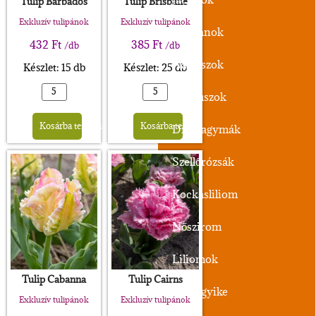
Tulip Barbados
Tulip Brisbane
Exkluzív tulipánok
Exkluzív tulipánok
Tulipánok
432
Ft
385
Ft
/db
/db
Nárciszok
Készlet: 15 db
Készlet: 25 db
Krókuszok
Alternative:
Alternative:
Kosárba teszem
Kosárba teszem
Díszhagymák
Szellőrózsák
Kockásliliom
Nőszirom
Liliomok
Tulip Cabanna
Tulip Cairns
Gyöngyike
Exkluzív tulipánok
Exkluzív tulipánok