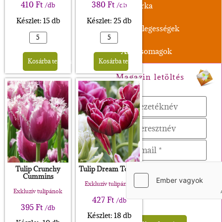
410
Ft
380
Ft
Boglárka
/db
/db
Készlet: 15 db
Készlet: 25 db
Különlegességek
XL-Csomagok
Alternative:
Alternative:
Kosárba teszem
Kosárba teszem
Magazin letöltés
Tulip Crunchy
Tulip Dream Touch
Cummins
Exkluzív tulipánok
Exkluzív tulipánok
427
Ft
/db
395
Ft
/db
Készlet: 18 db