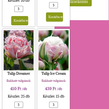
Készlet: 10 db
Alternative:
Alternative:
Kosárba teszem
Kosárba teszem
Tulip Dreamer
Tulip Ice Cream
Exkluzív tulipánok
Exkluzív tulipánok
410
Ft
439
Ft
/db
/db
Készlet: 25 db
Készlet: 15 db