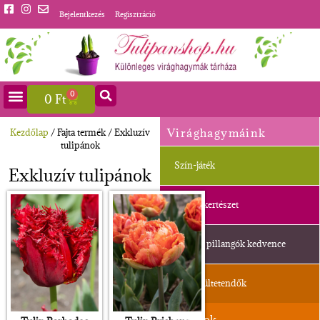
Bejelentkezés
Regisztráció
0
0
Ft
Virághagymáink
Kezdőlap
/ Fajta termék / Exkluzív
tulipánok
Szín-játék
Exkluzív tulipánok
Balkonkertészet
Méhek, pillangók kedvence
Ősszel ültetendők
Jácintok