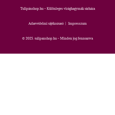
Tulipánshop.hu – Különleges virághagymák tárháza
Adatvédelmi tájékoztató
|
Impresszum
© 2025. tulipanshop.hu – Minden jog fenntartva