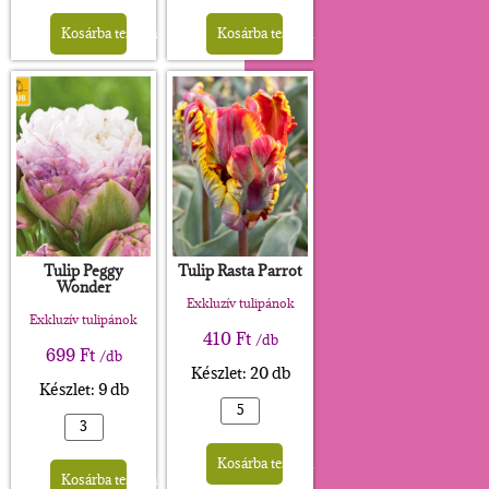
Alternative:
Alternative:
Kosárba teszem
Kosárba teszem
Tulip Peggy
Tulip Rasta Parrot
Wonder
Exkluzív tulipánok
Exkluzív tulipánok
410
Ft
/db
699
Ft
/db
Készlet: 20 db
Készlet: 9 db
Alternative:
Alternative:
Kosárba teszem
Kosárba teszem