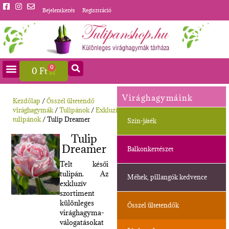
Bejelentkezés
Regisztráció
0
0
Ft
Virághagymáink
Kezdőlap
/
Ősszel ültetendő
virághagymák
/
Tulipánok
/
Exkluzív
tulipánok
/ Tulip Dreamer
Szín-játék
Tulip
Dreamer
Balkonkertészet
Telt késői
tulipán. Az
Méhek, pillangók kedvence
exkluzív
szortiment
különleges
Ősszel ültetendők
virághagyma-
válogatásokat