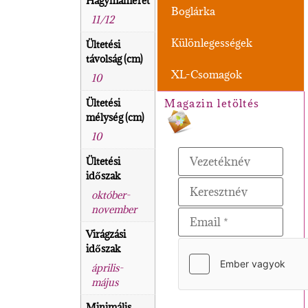
Hagymaméret
Boglárka
11/12
Különlegességek
Ültetési
távolság (cm)
XL-Csomagok
10
Ültetési
Magazin letöltés
mélység (cm)
10
Ültetési
időszak
október-
november
Virágzási
időszak
április-
május
Minimális