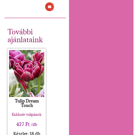
További
ajánlataink
Tulip Dream
Touch
Exkluzív tulipánok
427
Ft
/db
Készlet: 18 db