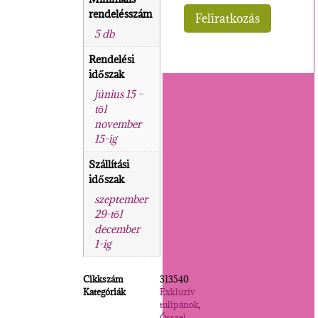
rendelésszám
5 db
Rendelési
időszak
június 15 –
től
november
15-ig
Szállítási
időszak
szeptember
29-től
december
1-ig
Cikkszám
313540
Kategóriák
Exkluzív
tulipánok
,
Ősszel