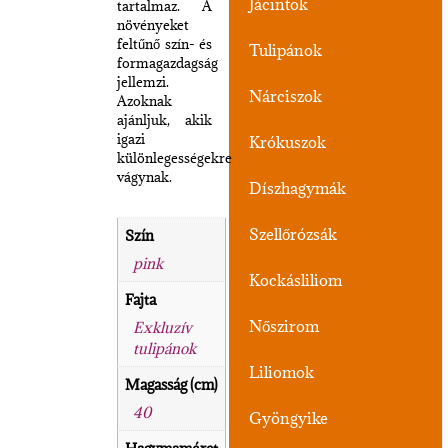
Jácintok
tartalmaz. A
növényeket
feltűnő szín- és
Tulipánok
formagazdagság
jellemzi.
Nárciszok
Azoknak
ajánljuk, akik
igazi
Krókuszok
különlegességekre
vágynak.
Díszhagymák
Szellőrózsák
Szín
pink
Kockásliliom
Fajta
Nőszirom
Exkluzív
tulipánok
Liliomok
Magasság (cm)
40
Gyöngyike