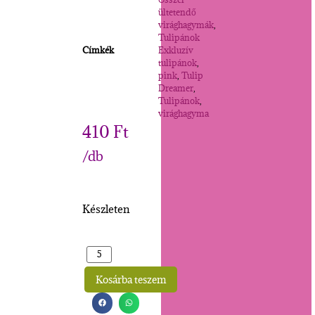
ültetendő
virághagymák
,
Tulipánok
Címkék
Exkluzív
tulipánok
,
pink
,
Tulip
Dreamer
,
Tulipánok
,
virághagyma
410
Ft
/db
Készleten
Kosárba teszem
Alternative: