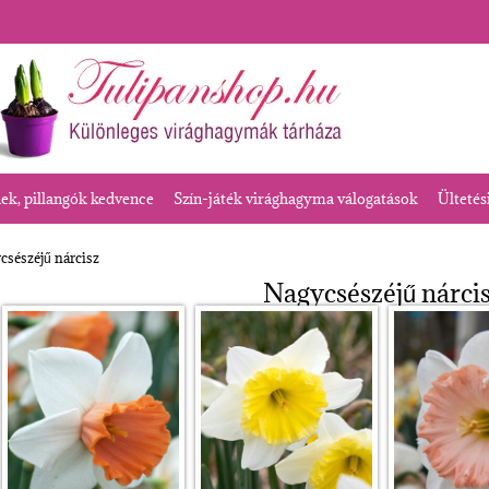
k, pillangók kedvence
Szín-játék virághagyma válogatások
Ültetés
csészéjű nárcisz
Nagycsészéjű nárci