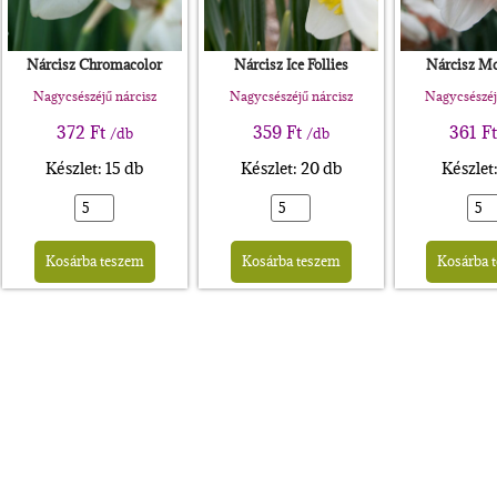
Nárcisz Chromacolor
Nárcisz Ice Follies
Nárcisz M
Nagycsészéjű nárcisz
Nagycsészéjű nárcisz
Nagycsészéj
372
Ft
359
Ft
361
Ft
/db
/db
Készlet: 15 db
Készlet: 20 db
Készlet
rnative:
Alternative:
Alternative:
Kosárba teszem
Kosárba teszem
Kosárba 