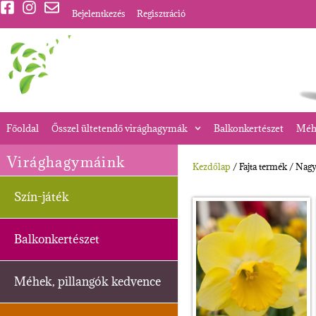
Bejelentkezés
Regisztráció
Főoldal
Ősszel ültetendő virághagymák
Balkonkertészet
Méhe
Virághagymáink
Kezdőlap
/ Fajta termék / Nagy
Szín-játék
Balkonkertészet
Méhek, pillangók kedvence