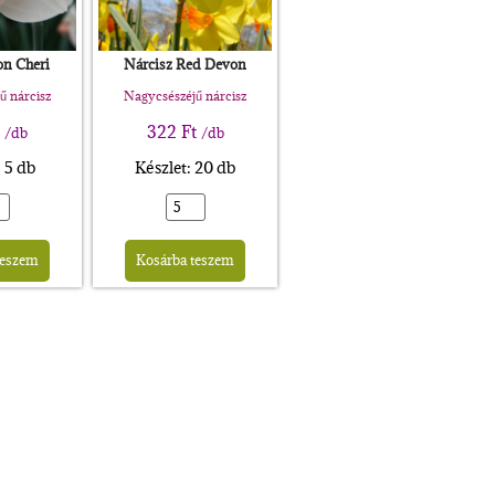
on Cheri
Nárcisz Red Devon
ű nárcisz
Nagycsészéjű nárcisz
322
Ft
/db
/db
: 5 db
Készlet: 20 db
Alternative:
Alternative:
teszem
Kosárba teszem