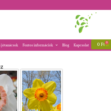
0
0
Ft
i jótanácsok
Fontos információk
Blog
Kapcsolat
sz