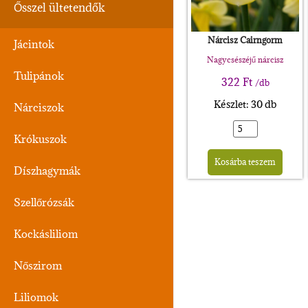
Ősszel ültetendők
Nárcisz Cairngorm
Jácintok
Nagycsészéjű nárcisz
Tulipánok
322
Ft
/db
Készlet: 30 db
Nárciszok
Krókuszok
Alte
Kosárba teszem
Díszhagymák
Szellőrózsák
Kockásliliom
Nőszirom
Liliomok