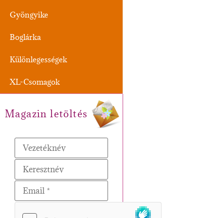
Gyöngyike
Boglárka
Különlegességek
XL-Csomagok
Magazin letöltés