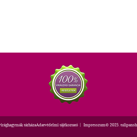
virághagymák tárháza
Adatvédelmi tájékoztató
|
Impresszum
© 2025. tulipansh