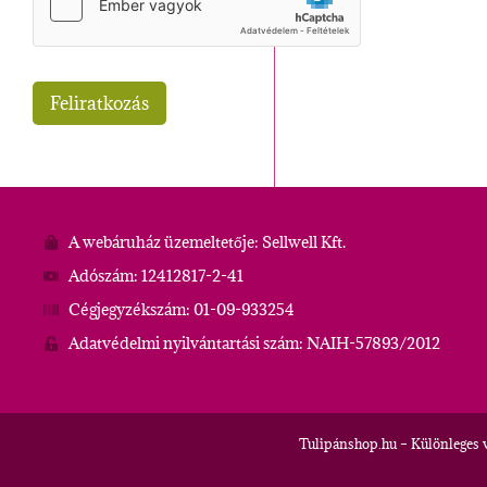
A webáruház üzemeltetője: Sellwell Kft.
Adószám: 12412817-2-41
Cégjegyzékszám: 01-09-933254
Adatvédelmi nyilvántartási szám: NAIH-57893/2012
Tulipánshop.hu – Különleges 