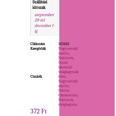
Szállítási
időszak
szeptember
29-től
december 1-
ig
Cikkszám
305610
Kategóriák
Nagycsészéjű
nárcisz
,
Nárciszok
,
Ősszel
ültetendő
virághagymák
Címkék
fehér
,
Nagycsészéjű
nárcisz
,
Nárcisz
Chromacolor
,
Nárciszok
,
virághagyma
372
Ft