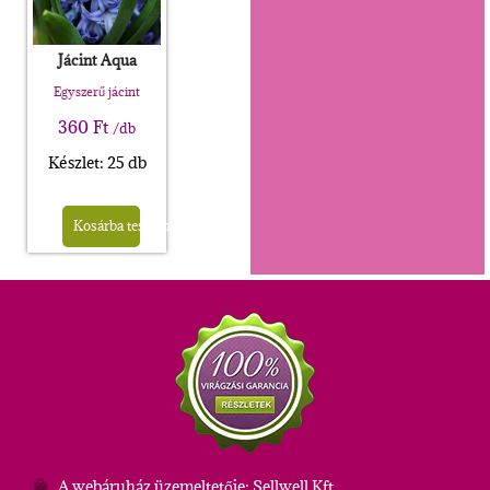
Jácint Aqua
Egyszerű jácint
360
Ft
/db
Készlet: 25 db
Kosárba teszem
A webáruház üzemeltetője: Sellwell Kft.