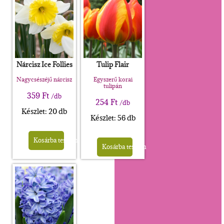
Nárcisz Ice Follies
Tulip Flair
Nagycsészéjű nárcisz
Egyszerű korai
tulipán
359
Ft
/db
254
Ft
/db
Készlet: 20 db
Készlet: 56 db
Kosárba teszem
Kosárba teszem