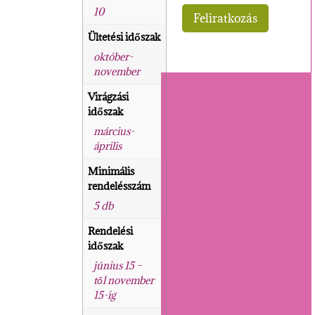
10
Ültetési időszak
október-
november
Virágzási
időszak
március-
április
Minimális
rendelésszám
5 db
Rendelési
időszak
június 15 –
től november
15-ig