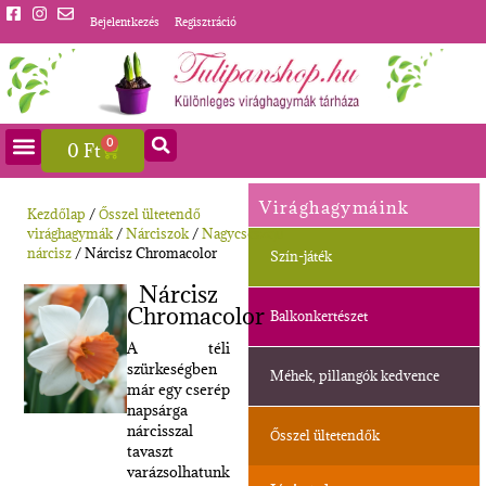
Bejelentkezés
Regisztráció
0
0
Ft
Virághagymáink
Kezdőlap
/
Ősszel ültetendő
virághagymák
/
Nárciszok
/
Nagycsészéjű
nárcisz
/ Nárcisz Chromacolor
Szín-játék
Nárcisz
Chromacolor
Balkonkertészet
A téli
szürkeségben
Méhek, pillangók kedvence
már egy cserép
napsárga
nárcisszal
Ősszel ültetendők
tavaszt
varázsolhatunk