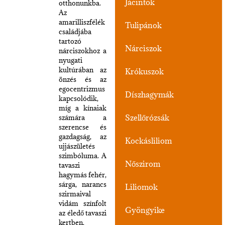
Jácintok
otthonunkba.
Az
amarilliszfélék
Tulipánok
családjába
tartozó
Nárciszok
nárciszokhoz a
nyugati
kultúrában az
Krókuszok
önzés és az
egocentrizmus
Díszhagymák
kapcsolódik,
míg a kínaiak
Szellőrózsák
számára a
szerencse és
gazdagság, az
Kockásliliom
ujjászületés
szimbóluma. A
Nőszirom
tavaszi
hagymás fehér,
sárga, narancs
Liliomok
szirmaival
vidám színfolt
Gyöngyike
az éledő tavaszi
kertben.