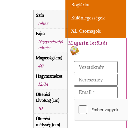
Boglárka
Szín
Különlegességek
fehér
XL-Csomagok
Fajta
Nagycsészéjű
Magazin letöltés
nárcisz
Magasság (cm)
40
Hagymaméret
12/14
Ültetési
távolság (cm)
10
Ültetési
mélység (cm)