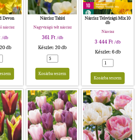
ed Devon
Nárcisz Tahiti
Nárcisz Teltvirágú Mix 10
db
ű nárcisz
Nagyvirágú telt nárcisz
Nárcisz
t
361
Ft
/db
/db
3 444
Ft
/db
 20 db
Készlet: 20 db
Készlet: 6 db
Alternative:
Alternative:
Altern
teszem
Kosárba teszem
Kosárba teszem