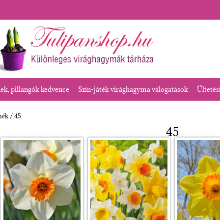
k, pillangók kedvence
Szín-játék virághagyma válogatások
Ültetés
mék / 45
45