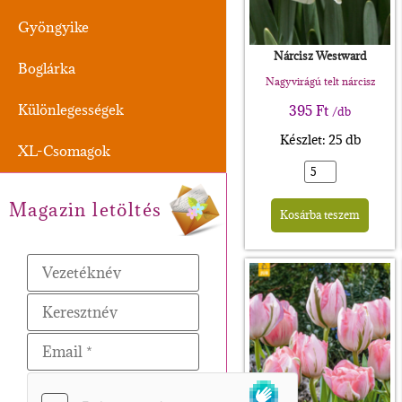
Gyöngyike
Nárcisz Westward
Boglárka
Nagyvirágú telt nárcisz
Különlegességek
395
Ft
/db
Készlet: 25 db
XL-Csomagok
Alte
Magazin letöltés
Kosárba teszem