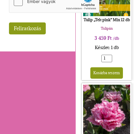
Tulip „Telt pink” Mix 12 db
Tulipán
3 459
Ft
/db
Készlet: 1 db
Alte
Kosárba teszem