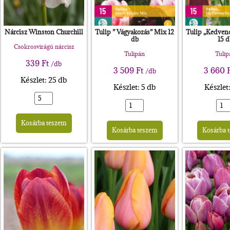
Nárcisz Winston Churchill
Tulip ” Vágyakozás” Mix 12
Tulip „Kedvenc
db
15 d
Csokrosvirágú nárcisz
Tulipán
Tulip
339
Ft
/db
3 509
Ft
3 660
/db
Készlet: 25 db
Készlet: 5 db
Készlet
rnative:
Alternative:
Alternative:
Kosárba teszem
Kosárba teszem
Kosárba 