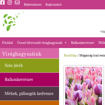
Bejelentkezés
Regisztráció
Főoldal
Ősszel ültetendő virághagymák
Balkonkertészet
Méhe
Virághagymáink
Kezdőlap
/ Magasság (cm) ter
Szín-játék
Balkonkertészet
Méhek, pillangók kedvence