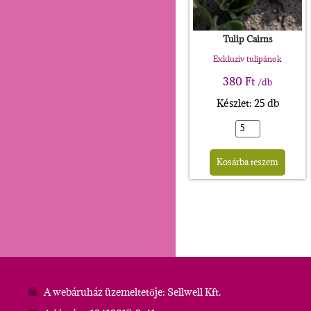
Tulip Cairns
Exkluzív tulipánok
380
Ft
/db
Készlet: 25 db
Alte
Kosárba teszem
A webáruház üzemeltetője: Sellwell Kft.