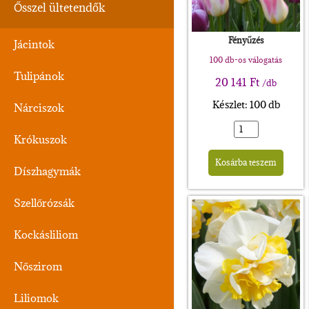
Ősszel ültetendők
Fényűzés
Jácintok
100 db-os válogatás
Tulipánok
20 141
Ft
/db
Készlet: 100 db
Nárciszok
Krókuszok
Alte
Kosárba teszem
Díszhagymák
Szellőrózsák
Kockásliliom
Nőszirom
Liliomok