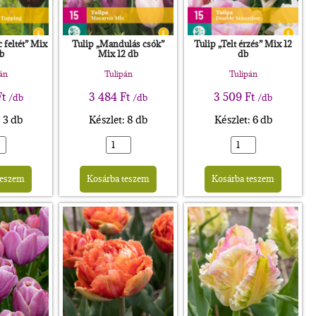
 feltét” Mix
Tulip „Mandulás csók”
Tulip „Telt érzés” Mix 12
b
Mix 12 db
db
án
Tulipán
Tulipán
Ft
3 484
Ft
3 509
Ft
/db
/db
/db
: 3 db
Készlet: 8 db
Készlet: 6 db
Alternative:
Alternative:
Altern
teszem
Kosárba teszem
Kosárba teszem