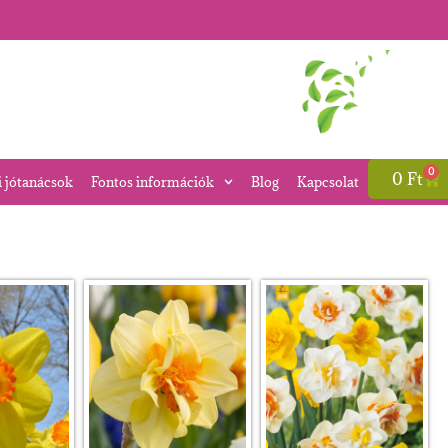
0
0
Ft
i jótanácsok
Fontos információk
Blog
Kapcsolat