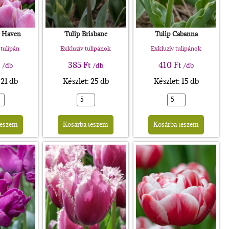
e Haven
Tulip Brisbane
Tulip Cabanna
tulipán
Exkluzív tulipánok
Exkluzív tulipánok
t
385
Ft
410
Ft
/db
/db
/db
 21 db
Készlet: 25 db
Készlet: 15 db
Alternative:
Alternative:
Altern
teszem
Kosárba teszem
Kosárba teszem