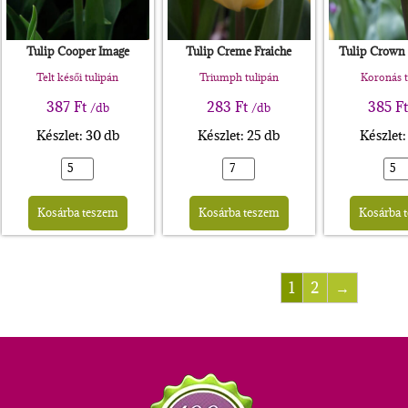
Tulip Cooper Image
Tulip Creme Fraiche
Tulip Crown 
Telt késői tulipán
Triumph tulipán
Koronás t
387
Ft
283
Ft
385
F
/db
/db
Készlet: 30 db
Készlet: 25 db
Készlet:
rnative:
Alternative:
Alternative:
Kosárba teszem
Kosárba teszem
Kosárba 
1
2
→