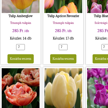
Tulip Amberglow
Tulip Apricot Favourite
Tulip Blu
Triumph tulipán
Triumph tulipán
Sokvirágú 
285
Ft
285
Ft
285
F
/db
/db
Készlet: 14 db
Készlet: 17 db
Készlet:
rnative:
Alternative:
Alternative:
Kosárba teszem
Kosárba teszem
Kosárba 