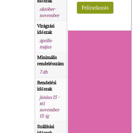
időszak
október-
november
Virágzási
időszak
április-
május
Minimális
rendelésszám
7 db
Rendelési
időszak
június 15 –
től
november
15-ig
Szállítási
időszak