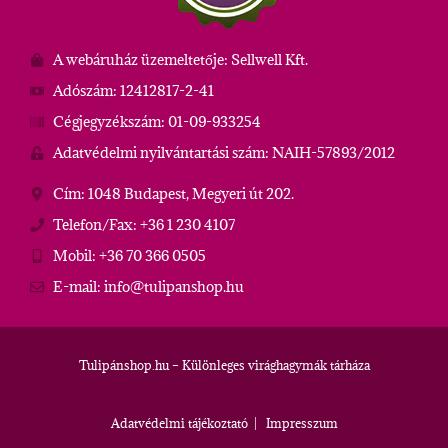
A webáruház üzemeltetője: Sellwell Kft.
Adószám: 12412817-2-41
Cégjegyzékszám: 01-09-933254
Adatvédelmi nyilvántartási szám: NAIH-57893/2012
Cím: 1048 Budapest, Megyeri út 202.
Telefon/Fax: +36 1 230 4107
Mobil: +36 70 366 0505
E-mail: info@tulipanshop.hu
Tulipánshop.hu – Különleges virághagymák tárháza
Adatvédelmi tájékoztató
|
Impresszum