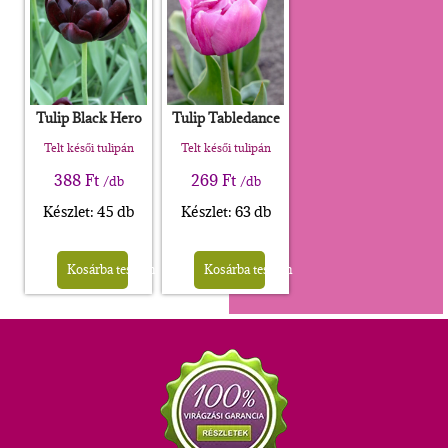
Tulip Black Hero
Tulip Tabledance
Telt késői tulipán
Telt késői tulipán
388
Ft
269
Ft
/db
/db
Készlet: 45 db
Készlet: 63 db
Kosárba teszem
Kosárba teszem