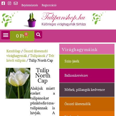
Bejelentkezés
Regisztráció
0
0
Ft
Virághagymáink
Kezdőlap
/
Ősszel ültetendő
virághagymák
/
Tulipánok
/
Telt
késői tulipán
/ Tulip North Cap
Szín-játék
Tulip
North
Balkonkertészet
Cap
Alakjuk miatt
Méhek, pillangók kedvence
ezeket a
tulipánokat
pünkösdirózsa-
Ősszel ültetendők
tulipánnak is
hívják. A