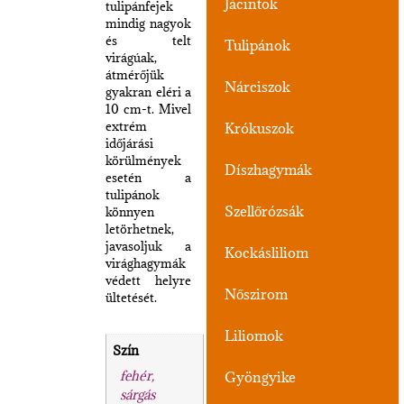
Jácintok
tulipánfejek
mindig nagyok
és telt
Tulipánok
virágúak,
átmérőjük
Nárciszok
gyakran eléri a
10 cm-t. Mivel
extrém
Krókuszok
időjárási
körülmények
Díszhagymák
esetén a
tulipánok
Szellőrózsák
könnyen
letörhetnek,
javasoljuk a
Kockásliliom
virághagymák
védett helyre
Nőszirom
ültetését.
Liliomok
Szín
fehér,
Gyöngyike
sárgás