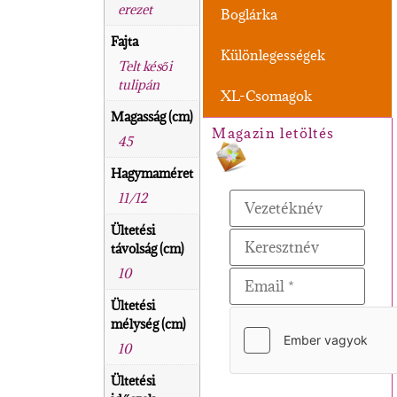
erezet
Boglárka
Fajta
Különlegességek
Telt késői
tulipán
XL-Csomagok
Magasság (cm)
Magazin letöltés
45
Hagymaméret
11/12
Ültetési
távolság (cm)
10
Ültetési
mélység (cm)
10
Ültetési