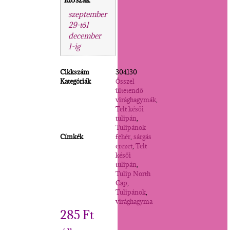
szeptember
29-től
december
1-ig
Cikkszám
304130
Kategóriák
Ősszel
ültetendő
virághagymák
,
Telt késői
tulipán
,
Tulipánok
Címkék
fehér
,
sárgás
erezet
,
Telt
késői
tulipán
,
Tulip North
Cap
,
Tulipánok
,
virághagyma
285
Ft