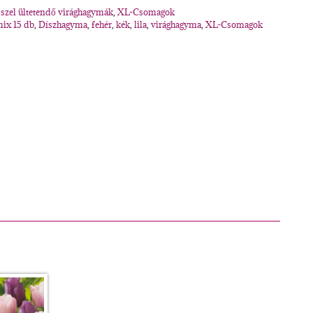
szel ültetendő virághagymák
,
XL-Csomagok
ix 15 db
,
Díszhagyma
,
fehér
,
kék
,
lila
,
virághagyma
,
XL-Csomagok