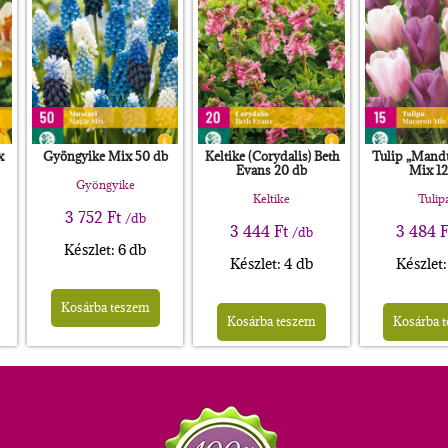
x
Gyöngyike Mix 50 db
Keltike (Corydalis) Beth
Tulip „Mandu
Evans 20 db
Mix 12
Gyöngyike
Keltike
Tulip
3 752
Ft
/db
3 444
Ft
3 484
F
/db
Készlet: 6 db
Készlet: 4 db
Készlet:
Kosárba teszem
Kosárba teszem
Kosárba 