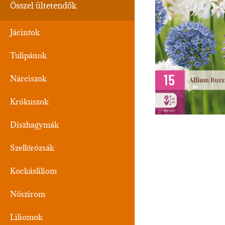
Ősszel ültetendők
Jácintok
Tulipánok
Nárciszok
Krókuszok
Díszhagymák
Szellőrózsák
Kockásliliom
Nőszirom
Liliomok