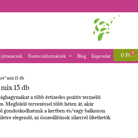
0
0
Ft
i jótanácsok
Fontos információk
Blog
Kapcsolat
e” mix 15 db
mix 15 db
ághagymákat a több évtizedes pozitív termelői
e. Megfelelő tervezéssel több héten át, akár
ról gondoskodhatunk a kertben és/vagy balkonon
tre elegendő, az összeállítások sikerrel ültethetők