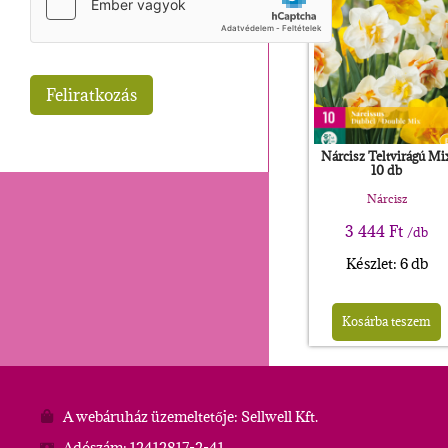
Nárcisz Teltvirágú Mi
10 db
Nárcisz
3 444
Ft
/db
Készlet: 6 db
Kosárba teszem
A webáruház üzemeltetője: Sellwell Kft.
Adószám: 12412817-2-41