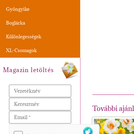
Gyöngyike
Boglárka
Különlegességek
XL-Csomagok
Magazin letöltés
További aján