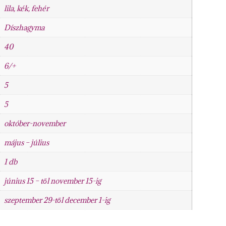
lila, kék, fehér
Díszhagyma
40
6/+
5
5
október-november
május – július
1 db
június 15 – től november 15-ig
szeptember 29-től december 1-ig