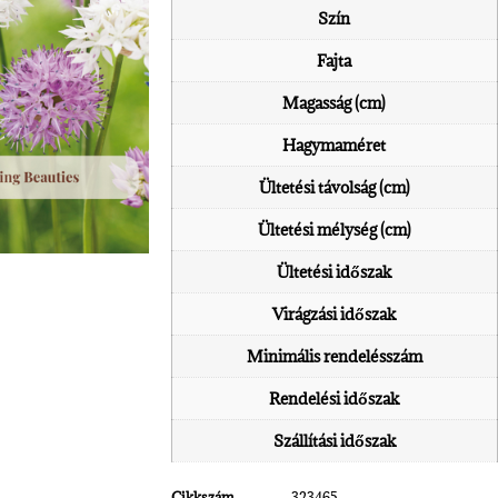
Szín
Fajta
Magasság (cm)
Hagymaméret
Ültetési távolság (cm)
Ültetési mélység (cm)
Ültetési időszak
Virágzási időszak
Minimális rendelésszám
Rendelési időszak
Szállítási időszak
Cikkszám
323465