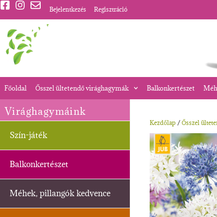
Bejelentkezés
Regisztráció
Főoldal
Ősszel ültetendő virághagymák
Balkonkertészet
Méhe
Virághagymáink
Kezdőlap
/
Ősszel ültet
Szín-játék
Balkonkertészet
Méhek, pillangók kedvence