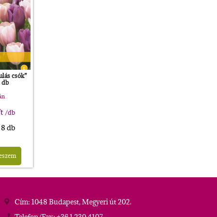
lás csók”
 db
án
t
/db
 8 db
teszem
Cím: 1048 Budapest, Megyeri út 202.
Telefon/Fax: +36 1 230 4107