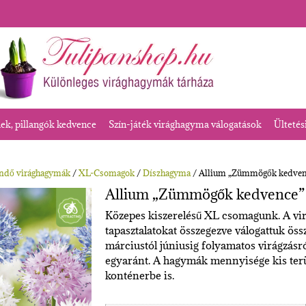
k, pillangók kedvence
Szín-játék virághagyma válogatások
Ültetés
endő virághagymák
/
XL-Csomagok
/
Díszhagyma
/ Allium „Zümmögők kedvenc
Allium „Zümmögők kedvence” 
Közepes kiszerelésű XL csomagunk. A vir
tapasztalatokat összegezve válogattuk össz
márciustól júniusig folyamatos virágzás
egyaránt. A hagymák mennyisége kis terüle
konténerbe is.