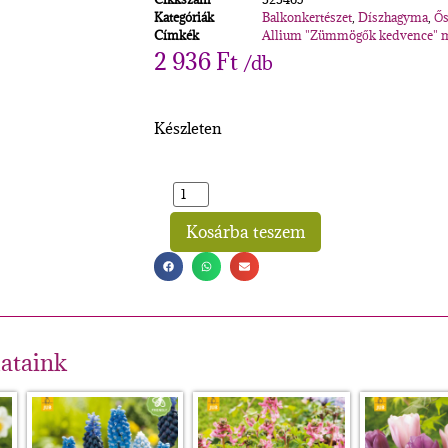
Kategóriák
Balkonkertészet
,
Díszhagyma
,
Ős
Címkék
Allium "Zümmögők kedvence" m
2 936
Ft
/db
Készleten
Kosárba teszem
Alternative:
lataink