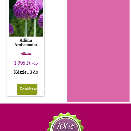
Allium
Ambassador
Allium
1 995
Ft
/db
Készlet: 3 db
Kosárba teszem