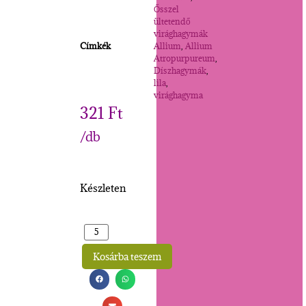
Ősszel
ültetendő
virághagymák
Címkék
Allium
,
Allium
Atropurpureum
,
Díszhagymák
,
lila
,
virághagyma
321
Ft
/db
Készleten
Kosárba teszem
Alternative: