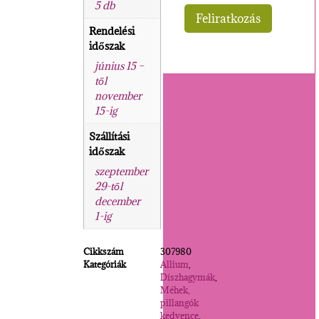
5 db
Rendelési
időszak
június 15 –
től
november
15-ig
Szállítási
időszak
szeptember
29-től
december
1-ig
Cikkszám
307980
Kategóriák
Allium
,
Díszhagymák
,
Méhek,
pillangók
kedvence
,