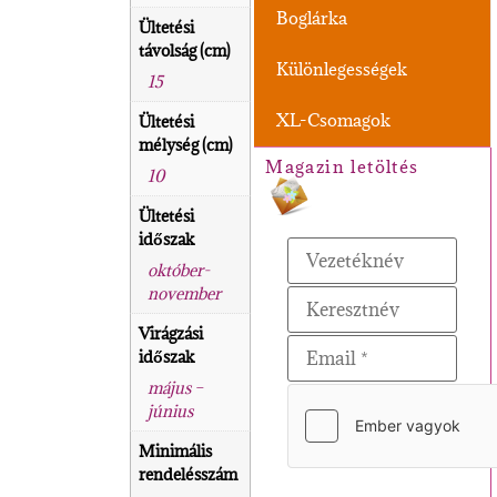
Boglárka
Ültetési
távolság (cm)
Különlegességek
15
XL-Csomagok
Ültetési
mélység (cm)
Magazin letöltés
10
Ültetési
időszak
október-
november
Virágzási
időszak
május –
június
Minimális
rendelésszám