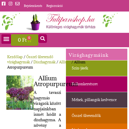
Bejelentkezés
Regisztráció
0
0
Ft
Virághagymáink
Kezdőlap
/
Ősszel ültetendő
virághagymák
/
Díszhagymák
/
Allium
/ Allium
Atropurpureum
Szín-játék
Allium
Atropurpureum
Balkonkertészet
A tavaszi
hagymás
Méhek, pillangók kedvence
virágzók között
napjainkban
ismét hódít a
Ősszel ültetendők
díszhagyma. A
növény a