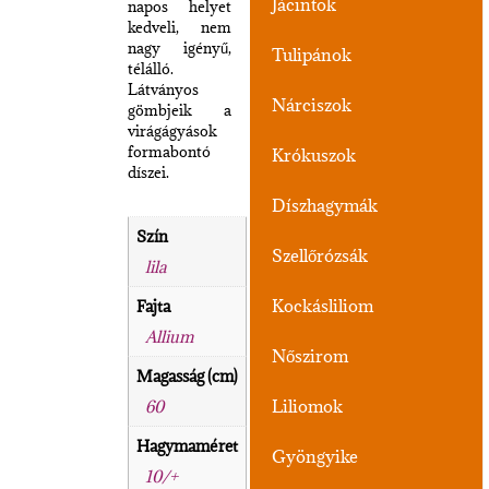
Jácintok
napos helyet
kedveli, nem
nagy igényű,
Tulipánok
télálló.
Látványos
Nárciszok
gömbjeik a
virágágyások
formabontó
Krókuszok
díszei.
Díszhagymák
Szín
Szellőrózsák
lila
Kockásliliom
Fajta
Allium
Nőszirom
Magasság (cm)
Liliomok
60
Hagymaméret
Gyöngyike
10/+