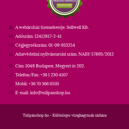
A webáruház üzemeltetője: Sellwell Kft.
Adószám: 12412817-2-41
Cégjegyzékszám: 01-09-933254
Adatvédelmi nyilvántartási szám: NAIH-57893/2012
Cím: 1048 Budapest, Megyeri út 202.
Telefon/Fax: +36 1 230 4107
Mobil: +36 70 366 0505
E-mail: info@tulipanshop.hu
Tulipánshop.hu – Különleges virághagymák tárháza