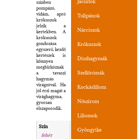
Jácintok
színben
pompázó,
vidám, apró
Tulipánok
krókuszok
jelzik a
Nárciszok
kertekben. A
krókuszok
gondozása
Krókuszok
egyszerű, kezdő
kertészek is
Díszhagymák
könnyen
megbirkóznak
Szellőrózsák
a tavaszi
hagymás
virágzóval. Ha
Kockásliliom
jól érzi magát a
virághagyma,
Nőszirom
gyorsan
elszaporodik.
Liliomok
Szín
Gyöngyike
fehér