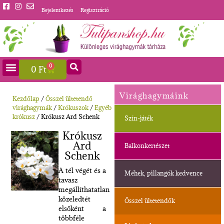
Bejelentkezés
Regisztráció
0
0
Ft
Virághagymáink
Kezdőlap
/
Ősszel ültetendő
virághagymák
/
Krókuszok
/
Egyéb
krókusz
/ Krókusz Ard Schenk
Szín-játék
Krókusz
Ard
Balkonkertészet
Schenk
A tél végét és a
Méhek, pillangók kedvence
tavasz
megállíthatatlan
közeledtét
Ősszel ültetendők
elsőként a
többféle