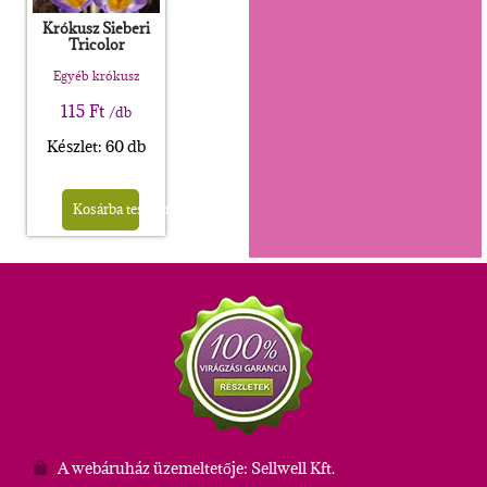
Krókusz Sieberi
Tricolor
Egyéb krókusz
115
Ft
/db
Készlet: 60 db
Kosárba teszem
A webáruház üzemeltetője: Sellwell Kft.