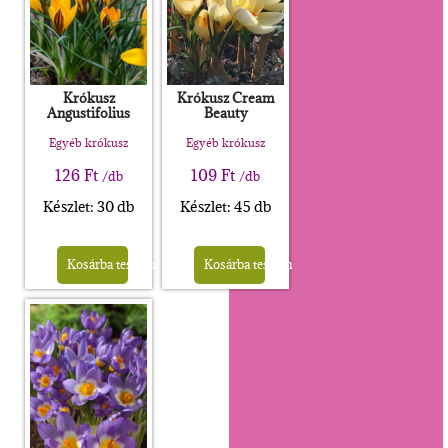
Krókusz
Krókusz Cream
Angustifolius
Beauty
Egyéb krókusz
Egyéb krókusz
126
Ft
109
Ft
/db
/db
Készlet: 30 db
Készlet: 45 db
Kosárba teszem
Kosárba teszem