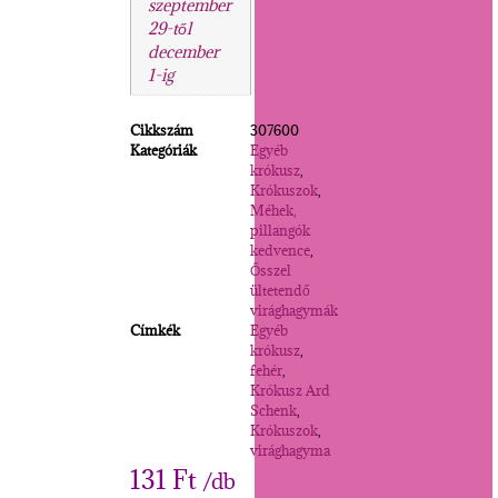
szeptember
29-től
december
1-ig
Cikkszám
307600
Kategóriák
Egyéb
krókusz
,
Krókuszok
,
Méhek,
pillangók
kedvence
,
Ősszel
ültetendő
virághagymák
Címkék
Egyéb
krókusz
,
fehér
,
Krókusz Ard
Schenk
,
Krókuszok
,
virághagyma
131
Ft
/db