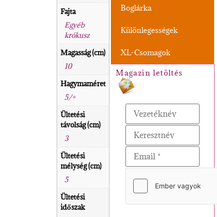
Boglárka
Fajta
Egyéb
Különlegességek
krókusz
XL-Csomagok
Magasság (cm)
10
Magazin letöltés
Hagymaméret
5/+
Ültetési
távolság (cm)
3
Ültetési
mélység (cm)
5
Ültetési
időszak