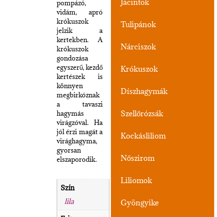
Jácintok
pompázó,
vidám, apró
krókuszok
Tulipánok
jelzik a
kertekben. A
Nárciszok
krókuszok
gondozása
egyszerű, kezdő
Krókuszok
kertészek is
könnyen
Díszhagymák
megbirkóznak
a tavaszi
Szellőrózsák
hagymás
virágzóval. Ha
jól érzi magát a
Kockásliliom
virághagyma,
gyorsan
Nőszirom
elszaporodik.
Liliomok
Szín
lila
Gyöngyike