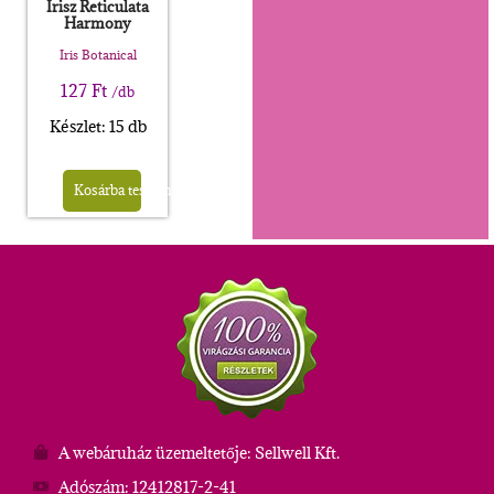
Irisz Reticulata
Harmony
Iris Botanical
127
Ft
/db
Készlet: 15 db
Kosárba teszem
A webáruház üzemeltetője: Sellwell Kft.
Adószám: 12412817-2-41