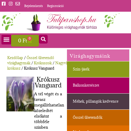
Bejelentkezés
Regisztráció
0
0
Ft
Virághagymáink
Kezdőlap
/
Ősszel ültetendő
virághagymák
/
Krókuszok
/
Nagyvirágú
krókusz
/ Krókusz Vanguard
Szín-játék
Krókusz
Vanguard
Balkonkertészet
A tél végét és a
tavasz
Méhek, pillangók kedvence
megállíthatatlan
közeledtét
elsőként a
Ősszel ültetendők
többféle
színben