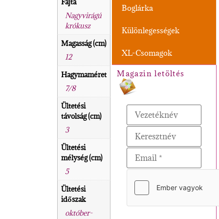
Fajta
Boglárka
Nagyvirágú
krókusz
Különlegességek
Magasság (cm)
XL-Csomagok
12
Magazin letöltés
Hagymaméret
7/8
Ültetési
távolság (cm)
3
Ültetési
mélység (cm)
5
Ültetési
időszak
október-