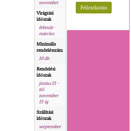
november
Virágzási
időszak
február-
március
Minimális
rendelésszám
10 db
Rendelési
időszak
június 15 –
től
november
15-ig
Szállítási
időszak
szeptember