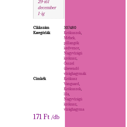
29-től
december
1-ig
Cikkszám
307480
Kategóriák
Krókuszok
,
Méhek,
pillangók
kedvence
,
Nagyvirágú
krókusz
,
Ősszel
ültetendő
virághagymák
Címkék
Krókusz
Vanguard
,
Krókuszok
,
lila
,
Nagyvirágú
krókusz
,
virághagyma
171
Ft
/db