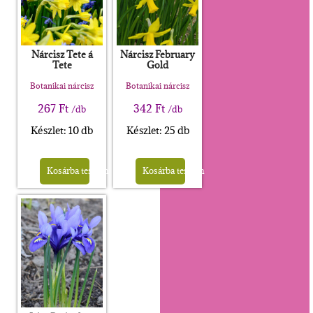
Nárcisz Tete á
Nárcisz February
Tete
Gold
Botanikai nárcisz
Botanikai nárcisz
267
Ft
342
Ft
/db
/db
Készlet: 10 db
Készlet: 25 db
Kosárba teszem
Kosárba teszem