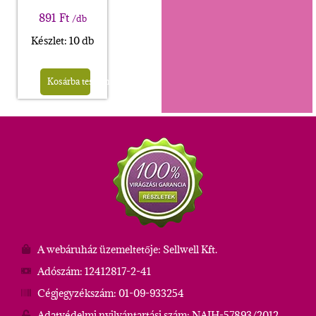
891
Ft
/db
Készlet: 10 db
Kosárba teszem
A webáruház üzemeltetője: Sellwell Kft.
Adószám: 12412817-2-41
Cégjegyzékszám: 01-09-933254
Adatvédelmi nyilvántartási szám: NAIH-57893/2012