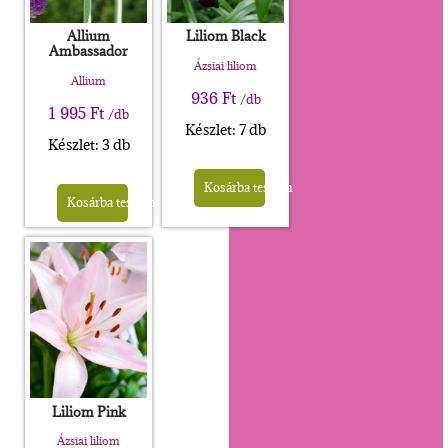
Allium
Liliom Black
Ambassador
Ázsiai liliom
Allium
936
Ft
/db
1 995
Ft
/db
Készlet: 7 db
Készlet: 3 db
Kosárba teszem
Kosárba teszem
Liliom Pink
Ázsiai liliom