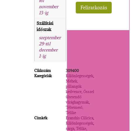
től
november
15-ig
Szállítási
időszak
szeptember
29-től
december
1-ig
Cikkszám
309400
Kategóriák
Különlegességek
,
Méhek,
pillangók
kedvence
,
Ősszel
ültetendő
virághagymák
,
Téltemető,
Télike
Címkék
Eranthis Cilicica
,
Különlegességek
,
sárga
,
Télike
,