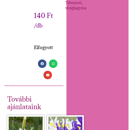
Téltemető
,
virághagyma
140
Ft
/db
Elfogyott
További
ajánlataink