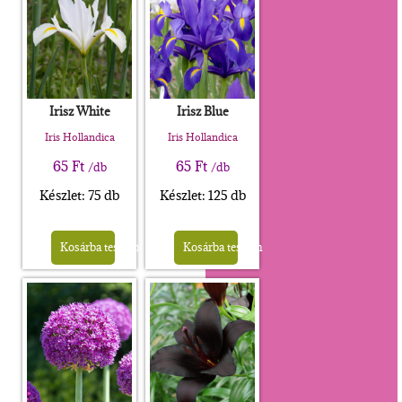
Irisz White
Irisz Blue
Iris Hollandica
Iris Hollandica
65
Ft
65
Ft
/db
/db
Készlet: 75 db
Készlet: 125 db
Kosárba teszem
Kosárba teszem