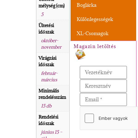
Boglárka
mélység (cm)
5
Különlegességek
Ültetési
időszak
XL-Csomagok
október-
Magazin letöltés
november
Virágzási
időszak
február-
március
Minimális
rendelésszám
15 db
Rendelési
időszak
június 15 –