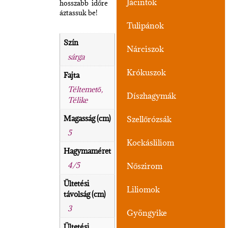
Jácintok
hosszabb időre
áztassuk be!
Tulipánok
Szín
Nárciszok
sárga
Krókuszok
Fajta
Téltemető,
Díszhagymák
Télike
Magasság (cm)
Szellőrózsák
5
Kockásliliom
Hagymaméret
4/5
Nőszirom
Ültetési
Liliomok
távolság (cm)
3
Gyöngyike
Ültetési