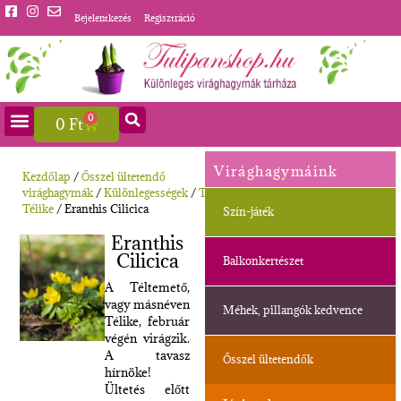
Bejelentkezés
Regisztráció
0
0
Ft
Virághagymáink
Kezdőlap
/
Ősszel ültetendő
virághagymák
/
Különlegességek
/
Téltemető,
Télike
/ Eranthis Cilicica
Szín-játék
Eranthis
Cilicica
Balkonkertészet
A Téltemető,
vagy másnéven
Méhek, pillangók kedvence
Télike, február
végén virágzik.
A tavasz
Ősszel ültetendők
hírnöke!
Ültetés előtt