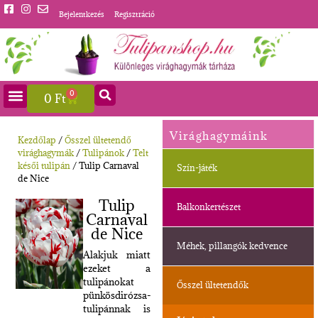
Bejelentkezés
Regisztráció
0
0
Ft
Virághagymáink
Kezdőlap
/
Ősszel ültetendő
virághagymák
/
Tulipánok
/
Telt
késői tulipán
/ Tulip Carnaval
Szín-játék
de Nice
Tulip
Balkonkertészet
Carnaval
de Nice
Méhek, pillangók kedvence
Alakjuk miatt
ezeket a
tulipánokat
Ősszel ültetendők
pünkösdirózsa-
tulipánnak is