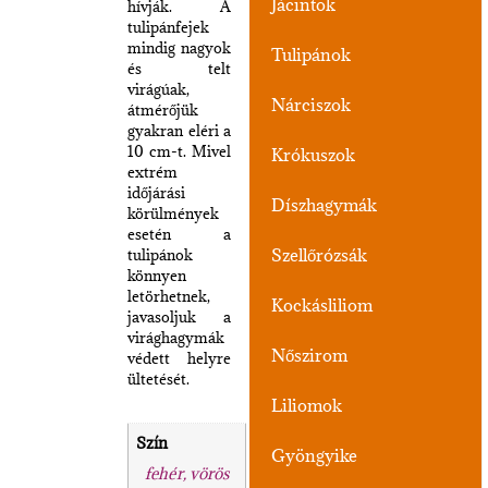
Jácintok
hívják. A
tulipánfejek
mindig nagyok
Tulipánok
és telt
virágúak,
Nárciszok
átmérőjük
gyakran eléri a
10 cm-t. Mivel
Krókuszok
extrém
időjárási
Díszhagymák
körülmények
esetén a
Szellőrózsák
tulipánok
könnyen
letörhetnek,
Kockásliliom
javasoljuk a
virághagymák
Nőszirom
védett helyre
ültetését.
Liliomok
Szín
Gyöngyike
fehér, vörös