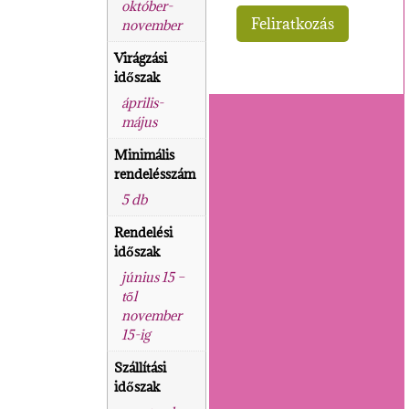
október-
november
Virágzási
időszak
április-
május
Minimális
rendelésszám
5 db
Rendelési
időszak
június 15 –
től
november
15-ig
Szállítási
időszak