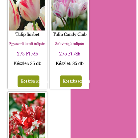
Tulip Sorbet
Tulip Candy Club
Egyszerű késői tulipán
Sokvirágú tulipán
275
Ft
275
Ft
/db
/db
Készlet: 35 db
Készlet: 35 db
Kosárba teszem
Kosárba teszem