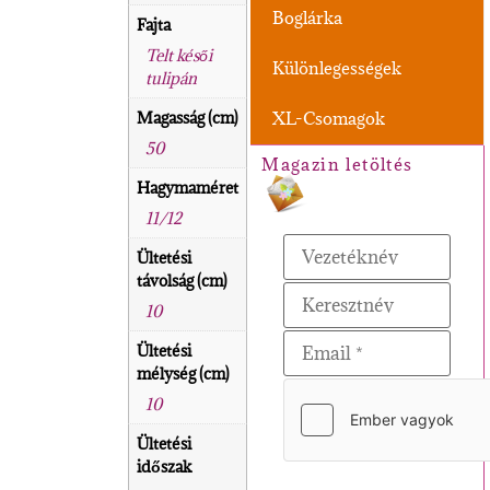
Boglárka
Fajta
Telt késői
Különlegességek
tulipán
Magasság (cm)
XL-Csomagok
50
Magazin letöltés
Hagymaméret
11/12
Ültetési
távolság (cm)
10
Ültetési
mélység (cm)
10
Ültetési
időszak