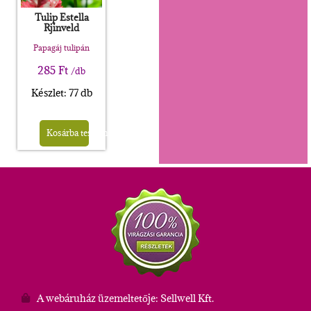
Tulip Estella
Rjinveld
Papagáj tulipán
285
Ft
/db
Készlet: 77 db
Kosárba teszem
A webáruház üzemeltetője: Sellwell Kft.