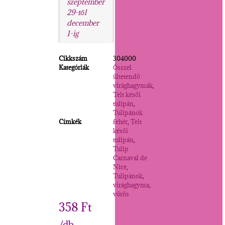
szeptember
29-től
december
1-ig
Cikkszám
304000
Kategóriák
Ősszel
ültetendő
virághagymák
,
Telt késői
tulipán
,
Tulipánok
Címkék
fehér
,
Telt
késői
tulipán
,
Tulip
Carnaval de
Nice
,
Tulipánok
,
virághagyma
,
vörös
358
Ft
/db