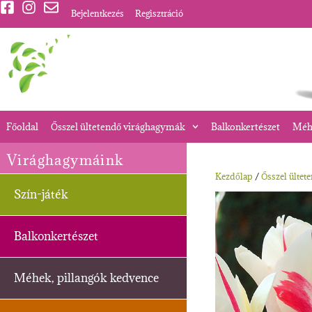
Bejelentkezés
Regisztráció
Főoldal
Ősszel ültetendő virághagymák
Balkonkertészet
Méhe
Virághagymáink
Kezdőlap
/
Ősszel ültet
Szín-játék
Balkonkertészet
Méhek, pillangók kedvence