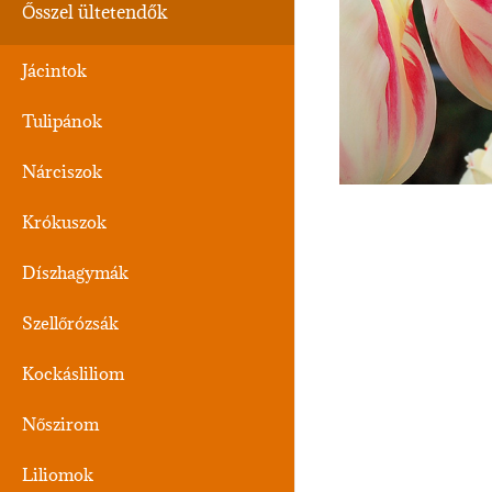
Ősszel ültetendők
Jácintok
Tulipánok
Nárciszok
Krókuszok
Díszhagymák
Szellőrózsák
Kockásliliom
Nőszirom
Liliomok