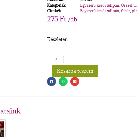
Kategóriák
Egyszerű késői tulipán
,
Ősszel ü
Címkék
Egyszerű késői tulipán
,
fehér
,
pi
275
Ft
/db
Készleten
Kosárba teszem
Alternative:
lataink