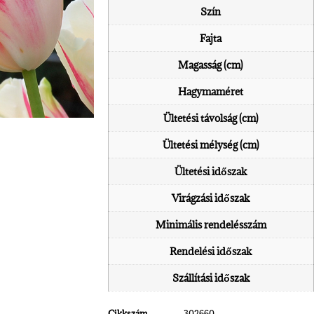
Szín
Fajta
Magasság (cm)
Hagymaméret
Ültetési távolság (cm)
Ültetési mélység (cm)
Ültetési időszak
Virágzási időszak
Minimális rendelésszám
Rendelési időszak
Szállítási időszak
Cikkszám
302660