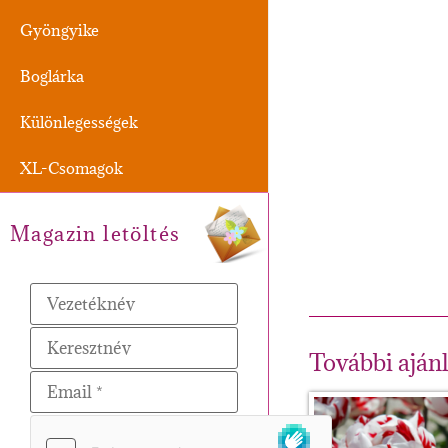
Gyöngyike
Boglárka
Különlegességek
XL-Csomagok
Magazin letöltés
További aján