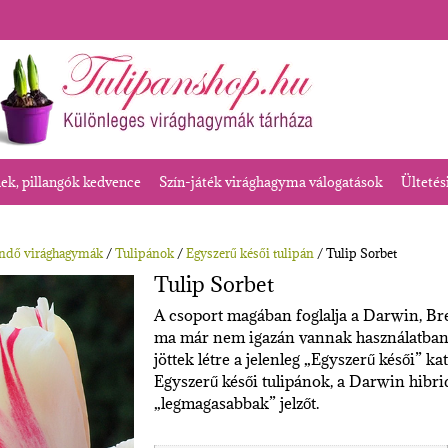
k, pillangók kedvence
Szín-játék virághagyma válogatások
Ültetés
endő virághagymák
/
Tulipánok
/
Egyszerű késői tulipán
/ Tulip Sorbet
Tulip Sorbet
A csoport magában foglalja a Darwin, Bre
ma már nem igazán vannak használatban.
jöttek létre a jelenleg „Egyszerű késői” k
Egyszerű késői tulipánok, a Darwin hibri
„legmagasabbak” jelzőt.