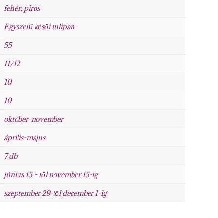
fehér, piros
Egyszerű késői tulipán
55
11/12
10
10
október-november
április-május
7 db
június 15 – től november 15-ig
szeptember 29-től december 1-ig