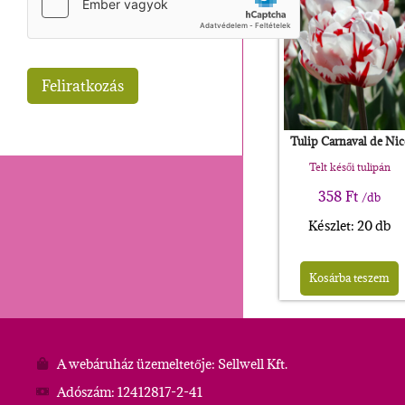
Tulip Carnaval de Nic
Telt késői tulipán
358
Ft
/db
Készlet: 20 db
Kosárba teszem
A webáruház üzemeltetője: Sellwell Kft.
Adószám: 12412817-2-41