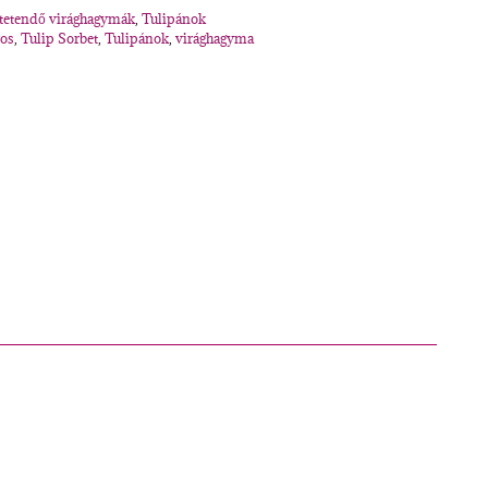
ltetendő virághagymák
,
Tulipánok
ros
,
Tulip Sorbet
,
Tulipánok
,
virághagyma