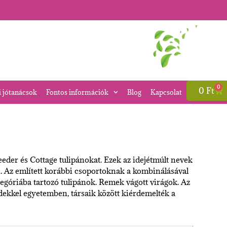
0
0
Ft
i jótanácsok
Fontos információk
Blog
Kapcsolat
eder és Cottage tulipánokat. Ezek az idejétmúlt nevek
 Az említett korábbi csoportoknak a kombinálásával
ategóriába tartozó tulipánok. Remek vágott virágok. Az
dekkel egyetemben, társaik között kiérdemelték a