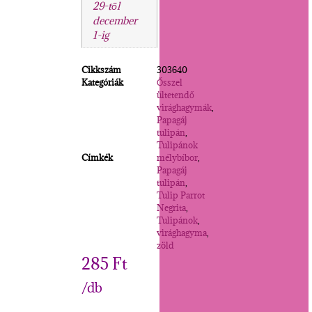
29-től
december
1-ig
Cikkszám
303640
Kategóriák
Ősszel
ültetendő
virághagymák
,
Papagáj
tulipán
,
Tulipánok
Címkék
mélybíbor
,
Papagáj
tulipán
,
Tulip Parrot
Negrita
,
Tulipánok
,
virághagyma
,
zöld
285
Ft
/db