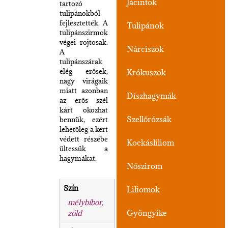
Jácintok
tartozó
tulipánokból
fejlesztették. A
Tulipánok
tulipánszirmok
végei rojtosak.
Nárciszok
A
tulipánszárak
elég erősek,
Krókuszok
nagy virágaik
miatt azonban
Díszhagymák
az erős szél
kárt okozhat
Szellőrózsák
bennük, ezért
lehetőleg a kert
védett részébe
Kockásliliom
ültessük a
hagymákat.
Nőszirom
Szín
Liliomok
mélybíbor,
Gyöngyike
zöld