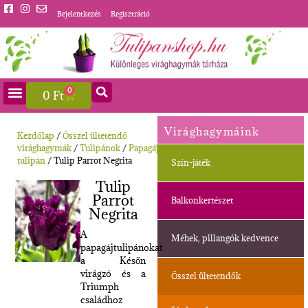
Bejelentkezés
Regisztráció
0
0
Ft
Virághagymáink
Kezdőlap
/
Ősszel ültetendő
virághagymák
/
Tulipánok
/
Papagáj
tulipán
/ Tulip Parrot Negrita
Szín-játék
Tulip
Parrot
Balkonkertészet
Negrita
A
Méhek, pillangók kedvence
papagájtulipánokat
a Későn
virágzó és a
Ősszel ültetendők
Triumph
családhoz