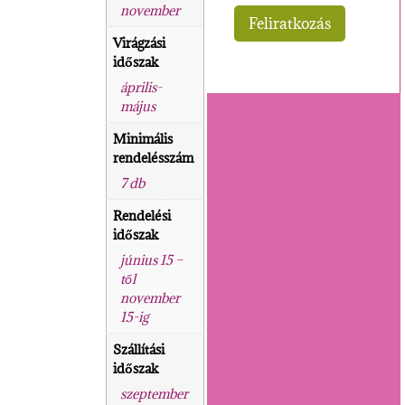
november
Virágzási
időszak
április-
május
Minimális
rendelésszám
7 db
Rendelési
időszak
június 15 –
től
november
15-ig
Szállítási
időszak
szeptember