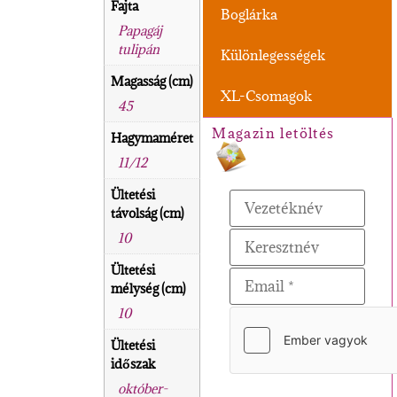
Fajta
Boglárka
Papagáj
tulipán
Különlegességek
Magasság (cm)
XL-Csomagok
45
Magazin letöltés
Hagymaméret
11/12
Ültetési
távolság (cm)
10
Ültetési
mélység (cm)
10
Ültetési
időszak
október-