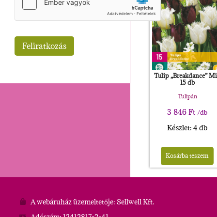
Tulip „Breakdance” M
15 db
Tulipán
3 846
Ft
/db
Készlet: 4 db
Kosárba teszem
A webáruház üzemeltetője: Sellwell Kft.
Adószám: 12412817-2-41