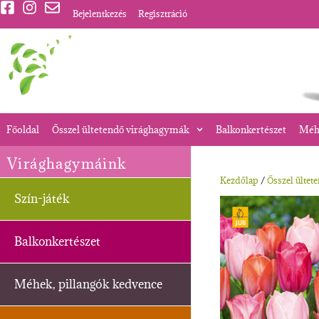
Bejelentkezés
Regisztráció
Főoldal
Ősszel ültetendő virághagymák
Balkonkertészet
Méhe
Virághagymáink
Kezdőlap
/
Ősszel ültet
Szín-játék
Balkonkertészet
Méhek, pillangók kedvence