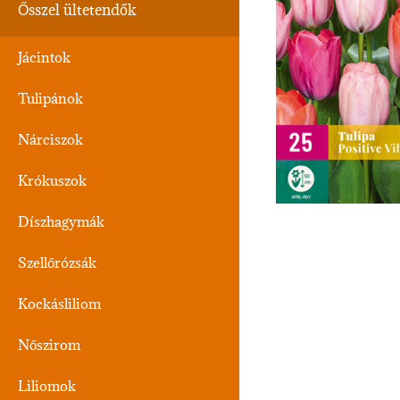
Ősszel ültetendők
Jácintok
Tulipánok
Nárciszok
Krókuszok
Díszhagymák
Szellőrózsák
Kockásliliom
Nőszirom
Liliomok