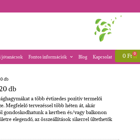
0
0
Ft
i jótanácsok
Fontos információk
Blog
Kapcsolat
20 db
 20 db
ághagymákat a több évtizedes pozitív termelői
e. Megfelelő tervezéssel több héten át, akár
ról gondoskodhatunk a kertben és/vagy balkonon
tre elegendő, az összeállítások sikerrel ültethetők