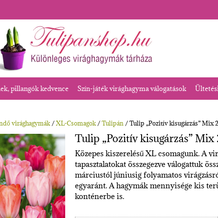
k, pillangók kedvence
Szín-játék virághagyma válogatások
Ültetés
endő virághagymák
/
XL-Csomagok
/
Tulipán
/ Tulip „Pozitív kisugárzás” Mix 
Tulip „Pozitív kisugárzás” Mix
Közepes kiszerelésű XL csomagunk. A vir
tapasztalatokat összegezve válogattuk össz
márciustól júniusig folyamatos virágzás
egyaránt. A hagymák mennyisége kis terüle
konténerbe is.