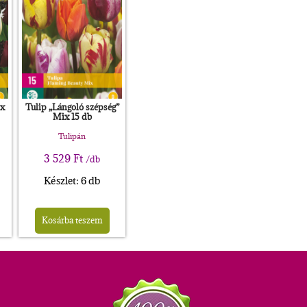
ix
Tulip „Lángoló szépség”
Mix 15 db
Tulipán
3 529
Ft
/db
Készlet: 6 db
Kosárba teszem