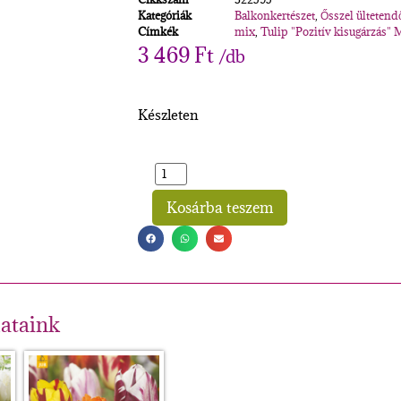
Kategóriák
Balkonkertészet
,
Ősszel ülteten
Címkék
mix
,
Tulip "Pozitív kisugárzás" 
3 469
Ft
/db
Készleten
Kosárba teszem
Alternative:
lataink