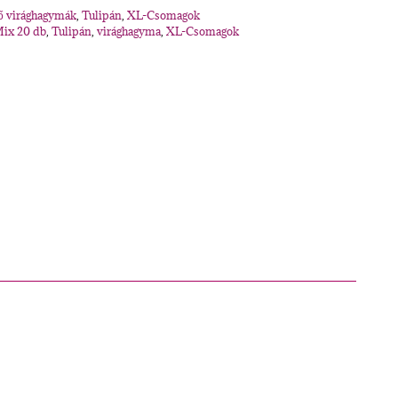
dő virághagymák
,
Tulipán
,
XL-Csomagok
Mix 20 db
,
Tulipán
,
virághagyma
,
XL-Csomagok