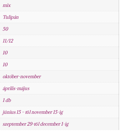
mix
Tulipán
50
11/12
10
10
október-november
április-május
1 db
június 15 – től november 15-ig
szeptember 29-től december 1-ig