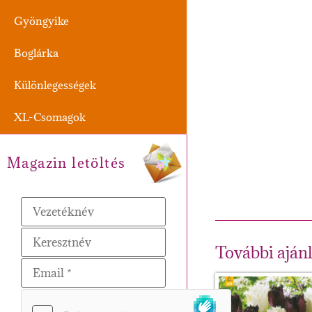
Gyöngyike
Boglárka
Különlegességek
XL-Csomagok
Magazin letöltés
További aján