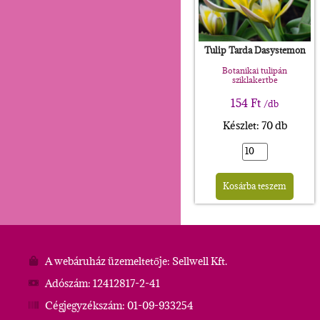
Tulip Tarda Dasystemon
Botanikai tulipán
sziklakertbe
154
Ft
/db
Készlet: 70 db
Alte
Kosárba teszem
A webáruház üzemeltetője: Sellwell Kft.
Adószám: 12412817-2-41
Cégjegyzékszám: 01-09-933254