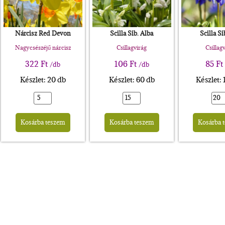
Nárcisz Red Devon
Scilla Sib. Alba
Scilla Si
Nagycsészéjű nárcisz
Csillagvirág
Csillag
322
Ft
106
Ft
85
Ft
/db
/db
Készlet: 20 db
Készlet: 60 db
Készlet:
Alternative:
Alternative:
rnative:
Kosárba teszem
Kosárba teszem
Kosárba 