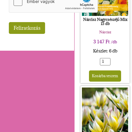
Nárcisz Nagycsészéjű Mix
15 db
Nárcisz
3 147
Ft
/db
Készlet: 6 db
Alte
Kosárba teszem