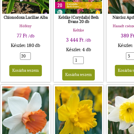
Chionodoxa Luciliae Alba
Keltike (Corydalis) Beth
Nárcisz Apri
Evans 20 db
Hófény
Hasadt csészé
Keltike
77
Ft
389
F
/db
3 444
Ft
/db
Készlet: 180 db
Készlet:
Készlet: 4 db
rnative:
Alternative:
Alternative:
Kosárba teszem
Kosárba 
Kosárba teszem