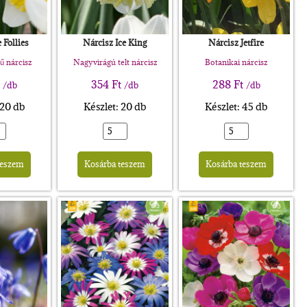
 Follies
Nárcisz Ice King
Nárcisz Jetfire
ű nárcisz
Nagyvirágú telt nárcisz
Botanikai nárcisz
t
354
Ft
288
Ft
/db
/db
/db
 20 db
Készlet: 20 db
Készlet: 45 db
Alternative:
Alternative:
Altern
teszem
Kosárba teszem
Kosárba teszem