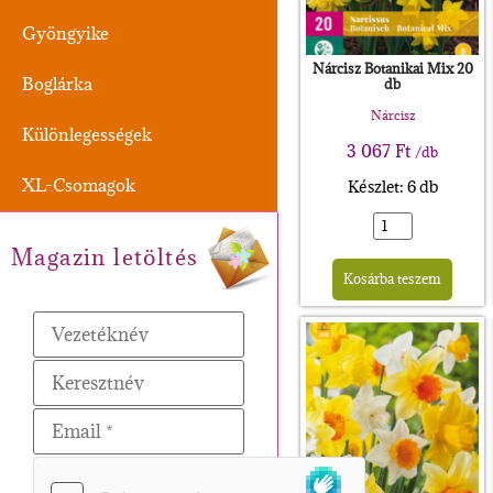
Gyöngyike
Nárcisz Botanikai Mix 20
Boglárka
db
Nárcisz
Különlegességek
3 067
Ft
/db
XL-Csomagok
Készlet: 6 db
Magazin letöltés
Alte
Kosárba teszem