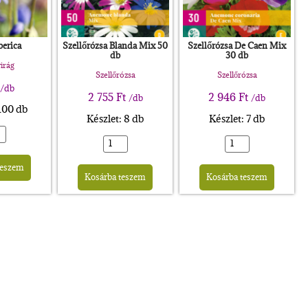
berica
Szellőrózsa Blanda Mix 50
Szellőrózsa De Caen Mix
db
30 db
virág
Szellőrózsa
Szellőrózsa
/db
2 755
Ft
2 946
Ft
/db
/db
 100 db
Készlet: 8 db
Készlet: 7 db
Alternative:
Alternative:
Altern
teszem
Kosárba teszem
Kosárba teszem