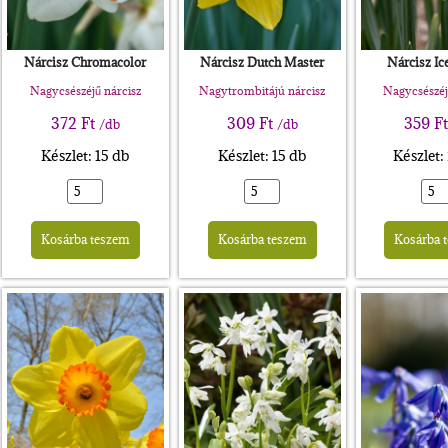
Nárcisz Chromacolor
Nárcisz Dutch Master
Nárcisz Ice
Nagycsészéjű nárcisz
Nagytrombitájú nárcisz
Nagycsészéj
372
Ft
309
Ft
359
F
/db
/db
Készlet: 15 db
Készlet: 15 db
Készlet:
Alternative:
Alternative:
rnative:
Kosárba teszem
Kosárba teszem
Kosárba 