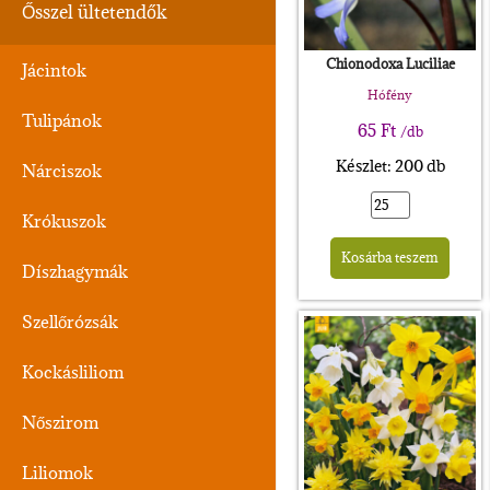
Ősszel ültetendők
Chionodoxa Luciliae
Jácintok
Hófény
Tulipánok
65
Ft
/db
Készlet: 200 db
Nárciszok
Krókuszok
Alte
Kosárba teszem
Díszhagymák
Szellőrózsák
Kockásliliom
Nőszirom
Liliomok