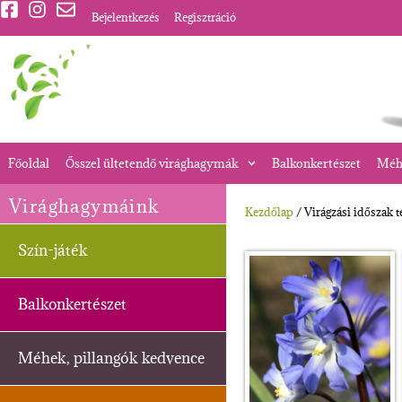
Bejelentkezés
Regisztráció
Főoldal
Ősszel ültetendő virághagymák
Balkonkertészet
Méhe
Virághagymáink
Kezdőlap
/ Virágzási időszak 
Szín-játék
Balkonkertészet
Méhek, pillangók kedvence