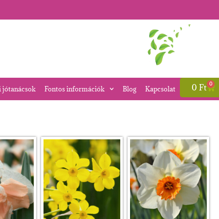
0
0
Ft
i jótanácsok
Fontos információk
Blog
Kapcsolat