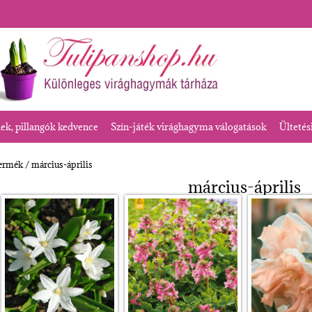
k, pillangók kedvence
Szín-játék virághagyma válogatások
Ültetés
termék / március-április
március-április