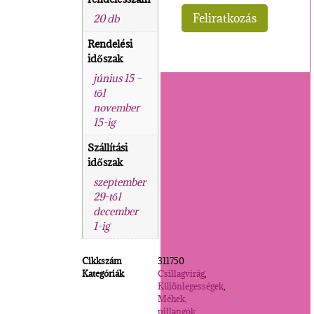
20 db
Rendelési
időszak
június 15 –
től
november
15-ig
Szállítási
időszak
szeptember
29-től
december
1-ig
Cikkszám
311750
Kategóriák
Csillagvirág
,
Különlegességek
,
Méhek,
pillangók