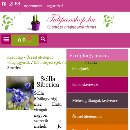
Bejelentkezés
Regisztráció
0
0
Ft
Virághagymáink
Kezdőlap
/
Ősszel ültetendő
virághagymák
/
Különlegességek
/
Csillagvirág
/ Scilla
Siberica
Szín-játék
Scilla
Siberica
Balkonkertészet
Scilla
(Csillagvirág)
Méhek, pillangók kedvence
méz illatú
virágait
nagyon
Ősszel ültetendők
szeretik a
méhek. Jó