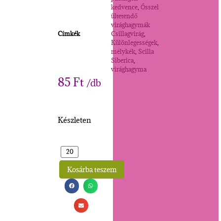
kedvence
,
Ősszel
ültetendő
virághagymák
Címkék
Csillagvirág
,
Különlegességek
,
mélykék
,
Scilla
Siberica
,
virághagyma
85
Ft
/db
Készleten
Kosárba teszem
Alternative: