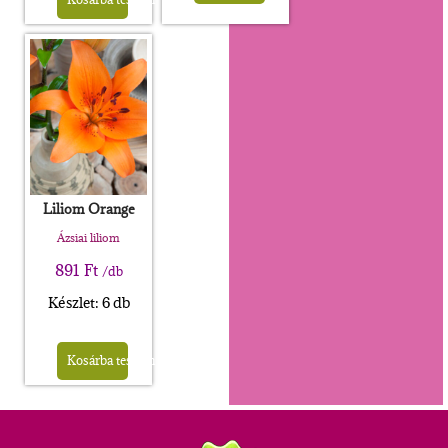
Liliom Orange
Ázsiai liliom
891
Ft
/db
Készlet: 6 db
Kosárba teszem