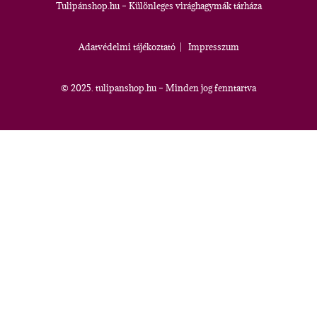
Tulipánshop.hu – Különleges virághagymák tárháza
Adatvédelmi tájékoztató
|
Impresszum
© 2025. tulipanshop.hu – Minden jog fenntartva