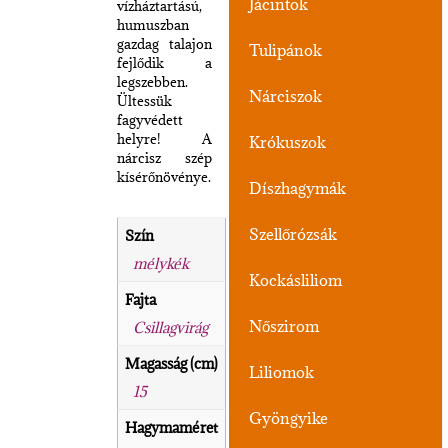
Jácintok
vízháztartású,
humuszban
gazdag talajon
Tulipánok
fejlődik a
legszebben.
Nárciszok
Ültessük
fagyvédett
helyre! A
Krókuszok
nárcisz szép
kísérőnövénye.
Díszhagymák
Szellőrózsák
Szín
mélykék
Kockásliliom
Fajta
Nőszirom
Csillagvirág
Magasság (cm)
Liliomok
15
Gyöngyike
Hagymaméret