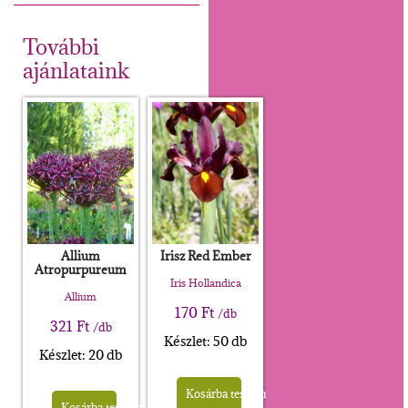
További
ajánlataink
Allium
Irisz Red Ember
Atropurpureum
Iris Hollandica
Allium
170
Ft
/db
321
Ft
/db
Készlet: 50 db
Készlet: 20 db
Kosárba teszem
Kosárba teszem