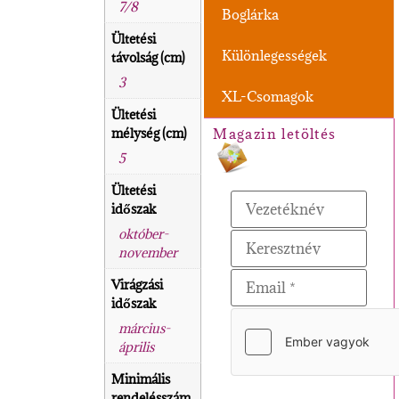
7/8
Boglárka
Ültetési
Különlegességek
távolság (cm)
3
XL-Csomagok
Ültetési
mélység (cm)
Magazin letöltés
5
Ültetési
időszak
október-
november
Virágzási
időszak
március-
április
Minimális
rendelésszám