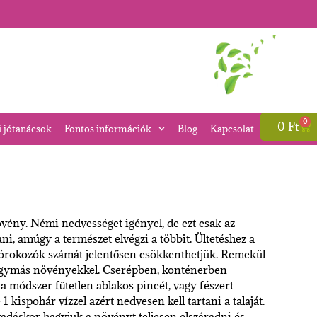
0
0
Ft
i jótanácsok
Fontos információk
Blog
Kapcsolat
vény. Némi nedvességet igényel, de ezt csak az
ani, amúgy a természet elvégzi a többit. Ültetéshez a
 kórokozók számát jelentősen csökkenthetjük. Remekül
agymás növényekkel. Cserépben, konténerben
a módszer fűtetlen ablakos pincét, vagy fészert
1 kispohár vízzel azért nedvesen kell tartani a talaját.
rvadáskor hagyjuk a növényt teljesen elszáradni és