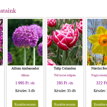
lataink
Allium Ambassador
Tulip Columbus
Nárcisz Re
Allium
Telt korai tulipán
Nagycsészéj
1 995
Ft
285
Ft
322
Ft
/db
/db
Készlet: 3 db
Készlet: 35 db
Készlet:
Kosárba teszem
Kosárba teszem
Kosárba 