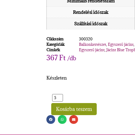
Minimális rendelésszám
Rendelési időszak
Szállítási időszak
Cikkszám
300320
Kategóriák
Balkonkertészet
,
Egyszerű jácint
Címkék
Egyszerű jácint
,
Jácint Blue Trop
367
Ft
/db
Készleten
Kosárba teszem
Alternative: