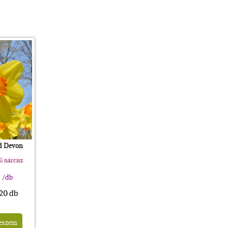
d Devon
ű nárcisz
/db
 20 db
teszem