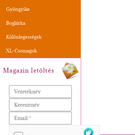
Gyöngyike
Boglárka
Különlegességek
XL-Csomagok
Magazin letöltés