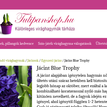
k, pillangók kedvence
Szín-játék virághagyma válogatások
Ültetés
endő virághagymák
/
Jácintok
/
Egyszerű jácint
/ Jácint Blue Trophy
Jácint Blue Trophy
A jácint alapjában igénytelen hagymás nö
ültetés utáni száraz hetekben kell biztosít
legjobb hónap az október, mert ezáltal a
kombinálható koratavasszal nyíló más h
kitűnően nevelhető, de a fagyok idején ez 
igényel, ahol igénytől függően 1-2 hetente 
Csak jó vízáteresztő talajba ültessük! He