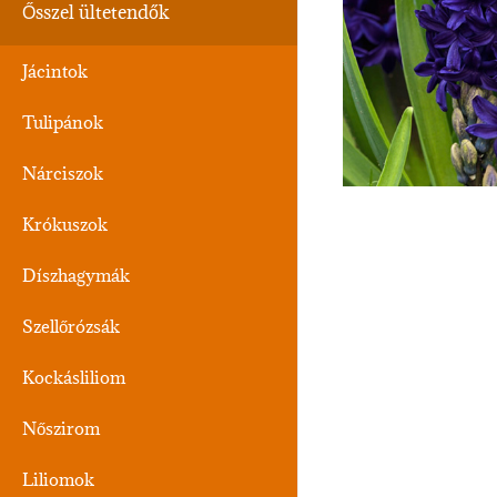
Ősszel ültetendők
Jácintok
Tulipánok
Nárciszok
Krókuszok
Díszhagymák
Szellőrózsák
Kockásliliom
Nőszirom
Liliomok