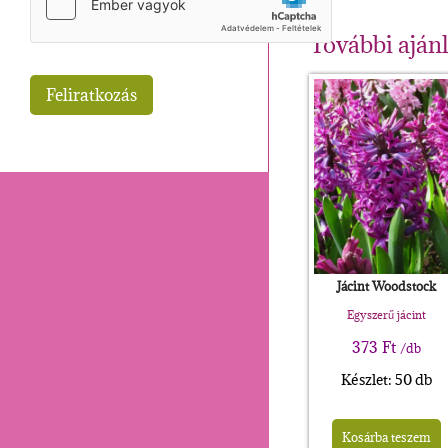
További aján
Jácint Woodstock
Egyszerű jácint
373
Ft
/db
Készlet: 50 db
Kosárba teszem