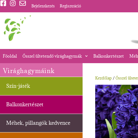
Bejelentkezés
Regisztráció
Főoldal
Ősszel ültetendő virághagymák
Balkonkertészet
Méhe
Virághagymáink
Kezdőlap
/
Ősszel ültet
Szín-játék
Balkonkertészet
Méhek, pillangók kedvence