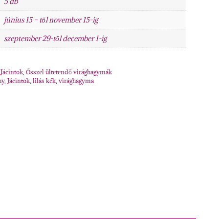
5 db
június 15 – től november 15-ig
szeptember 29-től december 1-ig
,
Jácintok
,
Ősszel ültetendő virághagymák
hy
,
Jácintok
,
lilás kék
,
virághagyma