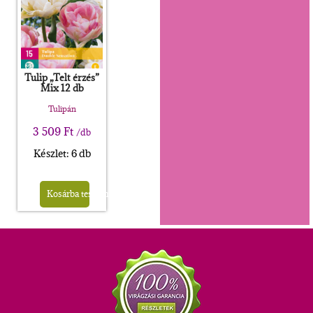
Tulip „Telt érzés”
Mix 12 db
Tulipán
3 509
Ft
/db
Készlet: 6 db
Kosárba teszem