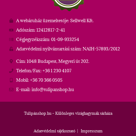
A webáruház üzemeltetője: Sellwell Kft.
Adószám: 12412817-2-41
Cégjegyzékszám: 01-09-933254
Adatvédelmi nyilvántartási szám: NAIH-57893/2012
Cím: 1048 Budapest, Megyeri út 202.
Telefon/Fax: +36 1 230 4107
Mobil: +36 70 366 0505
E-mail: info@tulipanshop.hu
Tulipánshop.hu – Különleges virághagymák tárháza
Adatvédelmi tájékoztató
|
Impresszum