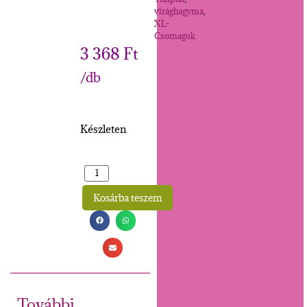
virághagyma
,
XL-
Csomagok
3 368
Ft
/db
Készleten
Kosárba teszem
Alternative:
További