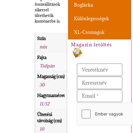
összeállítások
Boglárka
sikerrel
ültethetők
Különlegességek
konténerbe is.
XL-Csomagok
Szín
Magazin letöltés
mix
Fajta
Tulipán
Magasság (cm)
30
Hagymaméret
11/12
Ültetési
távolság (cm)
10