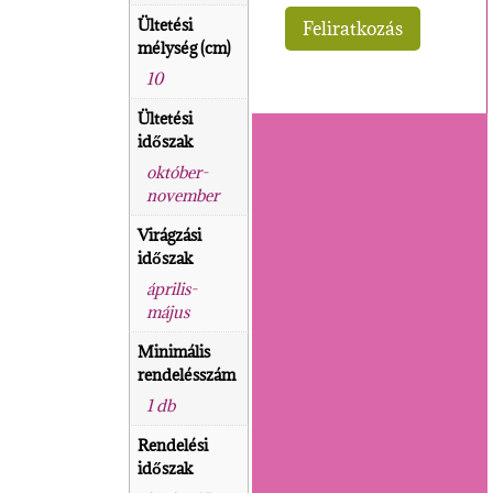
Ültetési
mélység (cm)
10
Ültetési
időszak
október-
november
Virágzási
időszak
április-
május
Minimális
rendelésszám
1 db
Rendelési
időszak