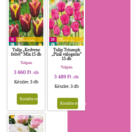
Tulip „Kedvenc
Tulip Triumph
feltét” Mix 15 db
„Pink válogatás”
15 db
Tulipán
Tulipán
3 660
Ft
/db
3 489
Ft
/db
Készlet: 3 db
Készlet: 3 db
Kosárba teszem
Kosárba teszem