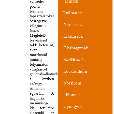
Jácintok
évtizedes
pozitív
termelői
Tulipánok
tapasztalatokat
összegezve
Nárciszok
válogattuk
össze.
Megfelelő
Krókuszok
tervezéssel
több héten át,
Díszhagymák
akár
márciustól
Szellőrózsák
júniusig
folyamatos
virágzásról
Kockásliliom
gondoskodhatunk
a kertben
Nőszirom
és/vagy
balkonon
egyaránt. A
Liliomok
hagymák
mennyisége
Gyöngyike
kis területre
elegendő, az