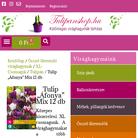
Bejelentkezés
Regisztráció
0
0
Ft
Virághagymáink
Kezdőlap
/
Ősszel ültetendő
virághagymák
/
XL-
Csomagok
/
Tulipán
/ Tulip
Szín-játék
„Áfonya” Mix 12 db
Tulip
Balkonkertészet
„Áfonya”
Mix 12 db
Méhek, pillangók kedvence
Közepes
kiszerelésű XL
csomagunk. A
Ősszel ültetendők
virághagymákat
a több