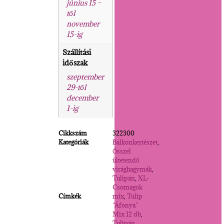
június 15 –
től
november
15-ig
Szállítási
időszak
szeptember
29-től
december
1-ig
Cikkszám
322300
Kategóriák
Balkonkertészet
,
Ősszel
ültetendő
virághagymák
,
Tulipán
,
XL-
Csomagok
Címkék
mix
,
Tulip
"Áfonya"
Mix 12 db
,
Tulipán
,