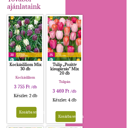
ajánlataink
Kockásliliom Mix
Tulip „Pozitív
30 db
kisugárzás” Mix
20 db
Kockásliliom
Tulipán
3 755
Ft
/db
3 469
Ft
/db
Készlet: 2 db
Készlet: 4 db
Kosárba teszem
Kosárba teszem