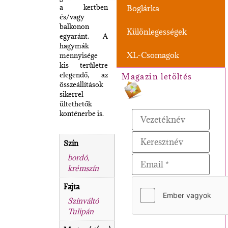
a kertben
Boglárka
és/vagy
balkonon
Különlegességek
egyaránt. A
hagymák
XL-Csomagok
mennyisége
kis területre
elegendő, az
Magazin letöltés
összeállítások
sikerrel
ültethetők
konténerbe is.
Szín
bordó,
krémszín
Fajta
Színváltó
Tulipán