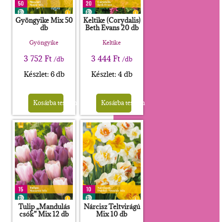
Gyöngyike Mix 50
Keltike (Corydalis)
db
Beth Evans 20 db
Gyöngyike
Keltike
3 752
Ft
3 444
Ft
/db
/db
Készlet: 6 db
Készlet: 4 db
Kosárba teszem
Kosárba teszem
Tulip „Mandulás
Nárcisz Teltvirágú
csók” Mix 12 db
Mix 10 db