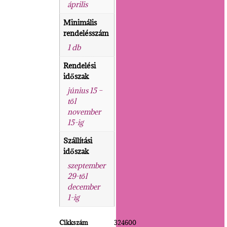
április
Minimális
rendelésszám
1 db
Rendelési
időszak
június 15 –
től
november
15-ig
Szállítási
időszak
szeptember
29-től
december
1-ig
Cikkszám
324600