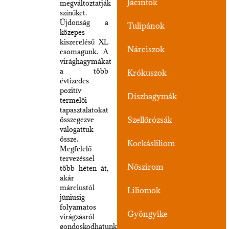
Jácintok
megváltoztatják
színűket.
Újdonság a
Tulipánok
közepes
kiszerelésű XL
Nárciszok
csomagunk. A
virághagymákat
a több
Krókuszok
évtizedes
pozitív
Díszhagymák
termelői
tapasztalatokat
Szellőrózsák
összegezve
válogattuk
össze.
Kockásliliom
Megfelelő
tervezéssel
Nőszirom
több héten át,
akár
márciustól
Liliomok
júniusig
folyamatos
Gyöngyike
virágzásról
gondoskodhatunk