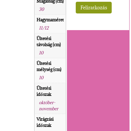
Magasság (cm)
30
Hagymaméret
11/12
Ültetési
távolság (cm)
10
Ültetési
mélység (cm)
10
Ültetési
időszak
október-
november
Virágzási
időszak