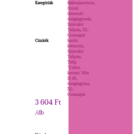
Kategóriák
Balkonkertészet
,
Ősszel
ültetendő
virághagymák
,
Színváltó
Tulipán
,
XL-
Csomagok
Címkék
bordó
,
krémszín
,
Színváltó
Tulipán
,
Tulip
"Csíkos
korona" Mix
12 db
,
virághagyma
,
XL-
Csomagok
3 604
Ft
/db