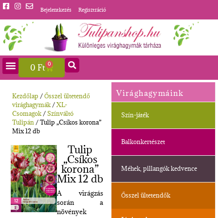
Bejelentkezés
Regisztráció
0
0
Ft
Virághagymáink
Kezdőlap
/
Ősszel ültetendő
virághagymák
/
XL-
Csomagok
/
Színváltó
Szín-játék
Tulipán
/ Tulip „Csíkos korona”
Mix 12 db
Balkonkertészet
Tulip
„Csíkos
korona”
Méhek, pillangók kedvence
Mix 12 db
A virágzás
Ősszel ültetendők
során a
növények