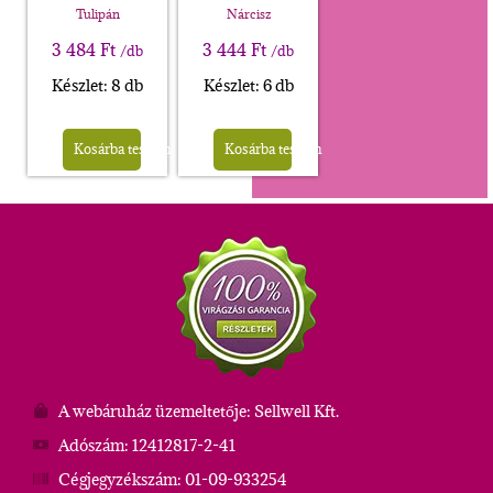
Tulipán
Nárcisz
3 484
Ft
3 444
Ft
/db
/db
Készlet: 8 db
Készlet: 6 db
Kosárba teszem
Kosárba teszem
A webáruház üzemeltetője: Sellwell Kft.
Adószám: 12412817-2-41
Cégjegyzékszám: 01-09-933254